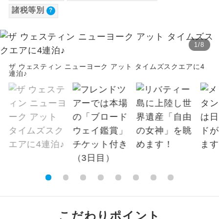
諸税等別
旅行代金に各国空港の旅客サービス施設使用
温泉
温泉地にも宿泊するコースです。
料と空港税等は含まれておりません。別途お
支払いが必要となります。
ご宿泊ホテルに露天風呂が付いていま
露天風呂
1
/
8
す。
大人（12歳以上）12,150円、子供（2歳以上
12歳未満）12,150円、幼児11,420円
ザ ウェスティン ニューヨーク アット タイムズスクエアに4
大浴場
連泊♪
ご宿泊ホテルに大浴場が付いています。
※手配の都合により変更になる場合がありま
す。
全てのお食事が付いていますので、お食
全食事付き
事の心配はいりません。（機内食を除
く）
【その他諸税追加】
航空保険特別料金
お部屋にてゆっくりとお召し上がりいた
お部屋食
大人（12歳以上）1,560円、子供（2歳以上12
だけます。
歳未満）1,560円、幼児 1,560円
トラベルイヤ
周りの音を気にせず、ガイドさんの説明
ホン
をじっくり聞くことができます。
1名様から出発可能な個人型プランで
1名様催行
こだわりポイント
す。