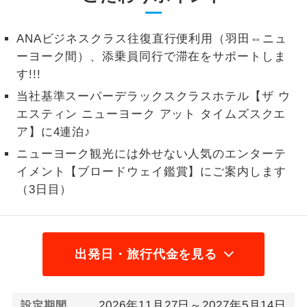
2名様から出発可能な個人型プランで
2名様催行
す。
ANAビジネスクラス往復直行便利用（羽田⇔ニュ
ーヨーク間）、添乗員同行で滞在をサポートしま
おひとり様参
おひとり様限定でご参加いただけるコー
す!!!
加限定
スです。
当社基準スーパーデラックスクラスホテル【ザ ウ
エスティン ニューヨーク アット タイムズスクエ
1名様1室同代
1名様1室利用でも追加料金がかからない
金
コースです。
ア】に4連泊♪
ニューヨーク観光には外せない人気のエンターテ
ご夫婦限定でご参加いただけるコースで
ご夫婦限定
イメント【ブロードウェイ鑑賞】にご案内します
す。
（3日目）
女性限定でご参加いただけるコースで
女性限定
す。
ご参加にあたり年齢に制限があるコース
出発日・旅行代金を見る
年齢制限あり
です。
利用航空会社が指定なので、ご出発の計
航空会社指定
2026年11月27日～2027年5月14日
設定期間
画にとても便利です。