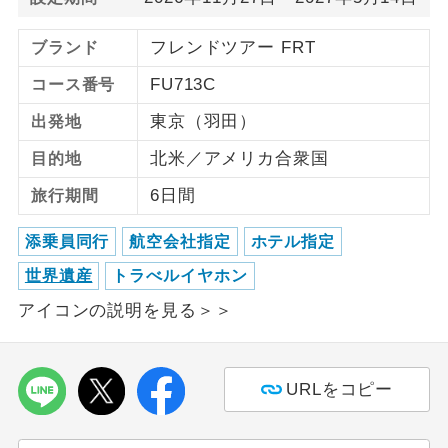
ご紹介するホテルを指定したコースで
フレンドツアー FRT
ブランド
ホテル指定
す。
FU713C
コース番号
東京（羽田）
出発地
北米／アメリカ合衆国
目的地
6日間
旅行期間
添乗員同行
航空会社指定
ホテル指定
世界遺産
トラべルイヤホン
アイコンの説明を見る＞＞
URLをコピー