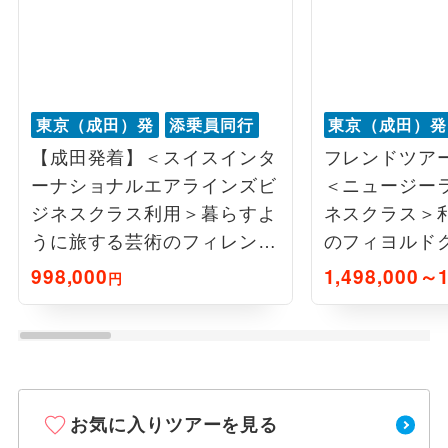
東京（成田）発
添乗員同行
東京（成田）発
【成田発着】＜スイスインタ
フレンドツア
ーナショナルエアラインズビ
＜ニュージー
ジネスクラス利用＞暮らすよ
ネスクラス＞
うに旅する芸術のフィレンツ
のフィヨルド
ェ 7日間
ーンズタウン
998,000
1,498,000～1
円
お気に入りツアーを見る