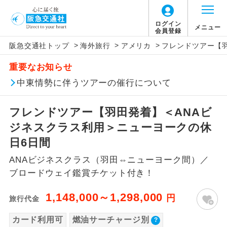
ログイン
メニュー
会員登録
>
>
>
阪急交通社トップ
海外旅行
アメリカ
フレンドツアー【
このツアーは以下の出発地から追加代金でご参
旅行代金に燃油サーチャージは含まれており
旅行代金に、以下の料金は含まれておりませ
アイコン
説明
加いただけます。
重要なお知らせ
ません。別途お支払いが必要となります。
ん。別途お支払が必要となります。
往路出発空港（駅）から復路到着空港
中東情勢に伴うツアーの催行について
※リクエスト受付の場合、ご手配の可否は後日回答さ
添乗員同行
目安：130,000円（2026/06/30現在）
（駅）まで同行します。
せていただきます。
※上記の燃油サーチャージは変更になる場合
【日本国内空港施設使用料】
フレンドツアー【羽田発着】＜ANAビ
があります。
羽田空港
現地到着後、現地係員が同行しお世話い
現地係員同行
たします。
追加代金にて各地発着ありとは
ジネスクラス利用＞ニューヨークの休
2026/8/7〜2026/10/5 大人（12歳以上）
2,950円、子供（2歳以上12歳未満）1,470円
日6日間
バスガイド乗
バスガイドが乗務し、車内での観光案内
当ツアーは日程表に記載の出発空港だけで
務
2026/10/6〜2027/6/4 大人（12歳以上）
があります。
ANAビジネスクラス（羽田⇔ニューヨーク間）／
なく、各地より下記追加代金にて飛行機や
2,950円、子供（2歳以上12歳未満）1,470円
ブロードウェイ鑑賞チケット付き！
鉄道などを利用しご参加いただけます。
新コース
2027/6/5〜 大人（12歳以上）2,950円、子供
初登場のコースです。
ご同行者様が異なる発着地をご希望の場合
1,148,000～1,298,000
（2歳以上12歳未満）1,470円
円
旅行代金
ユネスコに登録されている文化遺産や自
は、当社予約センターまで連絡ください。
世界遺産
然遺産を訪ねるコースです。
カード利用可
燃油サーチャージ別
【海外空港諸税等】