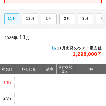
11月
12月
1月
2月
3月
4
11
2026年
月
11月出発のツアー最安値
1,298,000
円
催行状況
出発日
旅行代金
残席
予約
割引
1
(日)
2
(月)