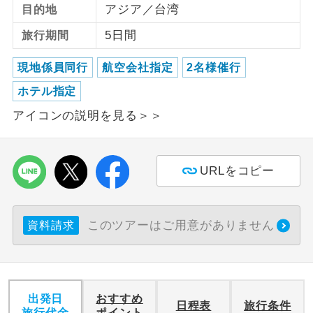
アジア／台湾
目的地
3,000円、子供（2歳以上12歳未満）3,000円
ご紹介するホテルを指定したコースで
ホテル指定
5日間
旅行期間
2026/8/11〜2026/9/15 大人（12歳以上）
す。
3,000円、子供（2歳以上12歳未満）3,000円
現地係員同行
航空会社指定
2名様催行
2026/9/16〜 大人（12歳以上）3,000円、子
ホテル指定
供（2歳以上12歳未満）3,000円
アイコンの説明を見る＞＞
URLをコピー
このツアーはご用意がありません
資料請求
出発日
おすすめ
日程表
旅行条件
旅行代金
ポイント