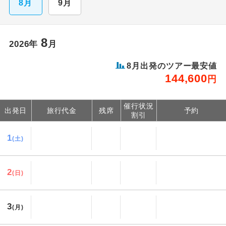
8月
9月
8
2026年
月
8月出発のツアー最安値
144,600
円
催行状況
出発日
旅行代金
残席
予約
割引
1
(土)
2
(日)
3
(月)