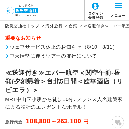
ログイン
メニュー
会員登録
>
>
>
阪急交通社トップ
海外旅行
台湾
≪送迎付き≫エバー航空
このツアーは以下の出発地から追加代金でご参
燃油サーチャージは旅行代金に含まれていま
旅行代金に、以下の料金は含まれておりませ
アイコン
説明
加いただけます。
重要なお知らせ
す。
ん。別途お支払が必要となります。
往路出発空港（駅）から復路到着空港
ウェブサービス休止のお知らせ（8/10、8/11）
※リクエスト受付の場合、ご手配の可否は後日回答さ
添乗員同行
なお、今後燃油サーチャージの増減または廃
（駅）まで同行します。
せていただきます。
止された場合でも旅行代金に変更はございま
【日本国内空港施設使用料】
中東情勢に伴うツアーの催行について
せん。
関西国際空港
現地到着後、現地係員が同行しお世話い
現地係員同行
たします。
追加代金にて各地発着ありとは
大人（12歳以上）3,310円、子供（2歳以上12
≪送迎付き≫エバー航空＜関空午前-昼
歳未満）1,660円
発/夕刻帰着＞台北5日間＜欧華酒店（リ
バスガイド乗
バスガイドが乗務し、車内での観光案内
当ツアーは日程表に記載の出発空港だけで
務
があります。
ビエラ）＞
なく、各地より下記追加代金にて飛行機や
【旅客保安サービス料】
MRT中山国小駅から徒歩10分♪フランス人名建築家
鉄道などを利用しご参加いただけます。
新コース
関西国際空港
初登場のコースです。
による設計のエレガントなホテル！
ご同行者様が異なる発着地をご希望の場合
大人（12歳以上）320円、子供（2歳以上12
ユネスコに登録されている文化遺産や自
は、当社予約センターまで連絡ください。
歳未満）320円
世界遺産
108,800～263,100
円
旅行代金
然遺産を訪ねるコースです。