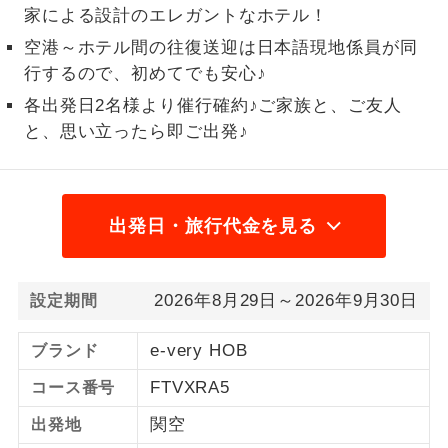
家による設計のエレガントなホテル！
航空保険特別料金
2名様から出発可能な個人型プランで
2名様催行
空港～ホテル間の往復送迎は日本語現地係員が同
2026/8/8〜2026/8/10 大人（12歳以上）800
す。
行するので、初めてでも安心♪
円、子供（2歳以上12歳未満）800円、幼児
おひとり様参
おひとり様限定でご参加いただけるコー
各出発日2名様より催行確約♪ご家族と、ご友人
800円2026/8/11〜2026/9/15 大人（12歳以
加限定
スです。
と、思い立ったら即ご出発♪
上）800円、子供（2歳以上12歳未満）800円
2026/9/16〜 大人（12歳以上）800円、子供
1名様1室同代
1名様1室利用でも追加料金がかからない
金
コースです。
（2歳以上12歳未満）800円予約・発券システ
ム手数料
出発日・旅行代金を見る
ご夫婦限定でご参加いただけるコースで
ご夫婦限定
2026/8/8〜2026/8/10 大人（12歳以上）
す。
4,450円、子供（2歳以上12歳未満）4,450円
2026年8月29日～2026年9月30日
女性限定でご参加いただけるコースで
設定期間
2026/8/11〜2026/9/15 大人（12歳以上）
女性限定
す。
5,340円、子供（2歳以上12歳未満）5,340円
e-very HOB
ブランド
2026/9/16〜 大人（12歳以上）5,340円、子
ご参加にあたり年齢に制限があるコース
年齢制限あり
です。
FTVXRA5
コース番号
供（2歳以上12歳未満）5,340円国際観光旅客
税
関空
出発地
利用航空会社が指定なので、ご出発の計
航空会社指定
2026/8/8〜2026/8/10 大人（12歳以上）
画にとても便利です。