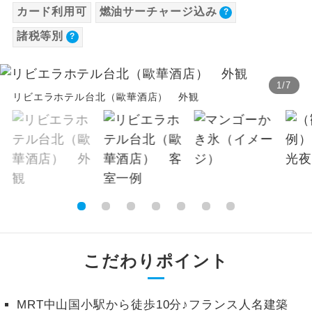
カード利用可
燃油サーチャージ込み
【海外空港諸税等】
温泉
温泉地にも宿泊するコースです。
諸税等別
旅行代金に各国空港の旅客サービス施設使用
料と空港税等は含まれておりません。別途お
ご宿泊ホテルに露天風呂が付いていま
露天風呂
す。
支払いが必要となります。
1
/
7
2026/8/8〜2026/8/10 大人（12歳以上）
リビエラホテル台北（歐華酒店） 外観
大浴場
ご宿泊ホテルに大浴場が付いています。
2,530円、子供（2歳以上12歳未満）2,530円
2026/8/11〜2026/9/15 大人（12歳以上）
全てのお食事が付いていますので、お食
全食事付き
2,530円、子供（2歳以上12歳未満）2,530円
事の心配はいりません。（機内食を除
く）
2026/9/16〜 大人（12歳以上）3,800円、子
供（2歳以上12歳未満）3,800円
お部屋にてゆっくりとお召し上がりいた
お部屋食
※上記以外の出発日につきましては料金確定
だけます。
後にご案内いたします。
トラベルイヤ
周りの音を気にせず、ガイドさんの説明
※手配の都合により変更になる場合がありま
ホン
こだわりポイント
をじっくり聞くことができます。
す。
1名様から出発可能な個人型プランで
1名様催行
MRT中山国小駅から徒歩10分♪フランス人名建築
す。
【その他諸税追加】