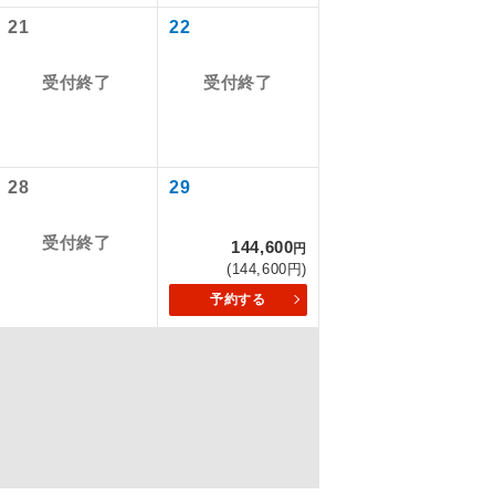
21
22
はございませ
を訪ねるコー
ん。別途お支
飛行機や鉄
受付終了
受付終了
,530円
ださい。
,530円
28
29
受付終了
144,600
円
(144,600円)
配はいりませ
予約する
0円、幼児 800
す。
00円
くり聞くこと
,450円
,340円