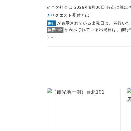
1名様
2026/9/16
※この料金は 2026年8月06日 時点に算
国際観光旅客
2名様
リクエスト受付とは
2026/8/8〜
が表示されている出発日は、催行いた
催行
2026/8/11
おひとり様
が表示されている出発日は、催行
催行中止
2026/9/16
す。
1名様1
ご夫婦
女性
年齢制
航空会
ホテル