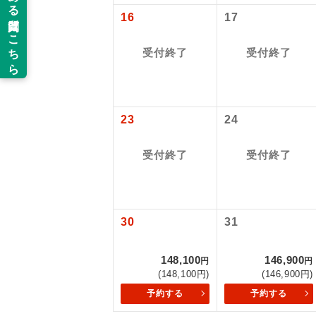
新コ
追加代金にて
燃油サーチャ
16
17
【海外空港諸
なお、今後燃
旅行代金に各
当ツアーは
ん。
世界
受付終了
受付終了
払いが必要と
道などを利
2026/8/8〜
ご同行者様
温
2026/8/11
2026/9/16
23
24
露天
※上記以外の
※手配の都合
受付終了
受付終了
大浴
【その他諸税
航空保険特別
全食事
2026/8/8〜
30
31
円
お部
2026/8/11
148,100
146,900
2026/9/1
円
円
(148,100円)
(146,900円)
トラベル
予約・発券シ
予約する
予約する
2026/8/8〜
2026/8/11