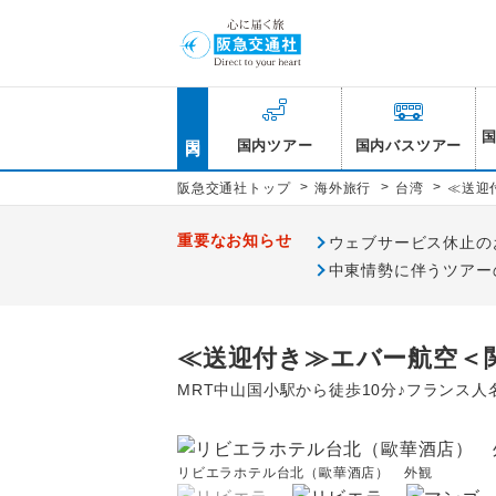
国内
国内ツアー
国内バスツアー
>
>
>
阪急交通社トップ
海外旅行
台湾
≪送迎
重要なお知らせ
ウェブサービス休止のお知
中東情勢に伴うツアー
≪送迎付き≫エバー航空＜
MRT中山国小駅から徒歩10分♪フランス
リビエラホテル台北（歐華酒店） 外観