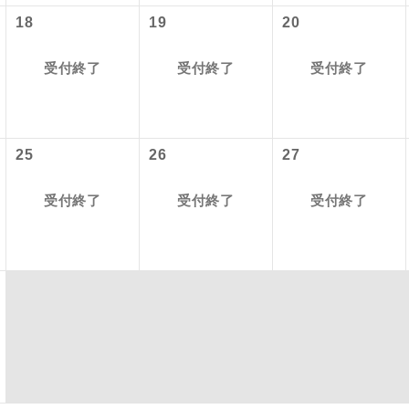
初登場のコースです。
ース
各地発着ありとは
ージは旅行代金に含まれています。
18
19
20
税等】
油サーチャージの増減または廃止された場合でも旅行代金に変更
ユネスコに登録されている文化遺産や自然遺産
国空港の旅客サービス施設使用料と空港税等は含まれておりませ
日程表に記載の出発空港だけでなく、各地より下記追加代金にて
遺産
受付終了
受付終了
受付終了
スです。
なります。
用しご参加いただけます。
2026/8/10 大人（12歳以上）2,530円、子供（2歳以上12歳未満）2
が異なる発着地をご希望の場合は、当社予約センターまで連絡く
温泉地にも宿泊するコースです。
泉
〜2026/9/15 大人（12歳以上）2,530円、子供（2歳以上12歳未満）2
〜 大人（12歳以上）3,800円、子供（2歳以上12歳未満）3,800円
25
26
27
ご宿泊ホテルに露天風呂が付いています。
風呂
出発日につきましては料金確定後にご案内いたします。
により変更になる場合があります。
ご宿泊ホテルに大浴場が付いています。
受付終了
受付終了
受付終了
場
追加】
全てのお食事が付いていますので、お食事の心
料金
付き
ん。（機内食を除く）
2026/8/10 大人（12歳以上）800円、子供（2歳以上12歳未満）80
お部屋にてゆっくりとお召し上がりいただけま
屋食
〜2026/9/15 大人（12歳以上）800円、子供（2歳以上12歳未満）8
6〜 大人（12歳以上）800円、子供（2歳以上12歳未満）800円
周りの音を気にせず、ガイドさんの説明をじっ
イヤホン
ステム手数料
ができます。
2026/8/10 大人（12歳以上）4,450円、子供（2歳以上12歳未満）4
〜2026/9/15 大人（12歳以上）5,340円、子供（2歳以上12歳未満）5