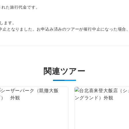
1名様から出発可能な個人型プランです。
催行
〜 大人（12歳以上）5,340円、子供（2歳以上12歳未満）5,340円
出された旅行代金です。
税
2名様から出発可能な個人型プランです。
催行
2026/8/10 大人（12歳以上）3,000円、子供（2歳以上12歳未満）3
します。
〜2026/9/15 大人（12歳以上）3,000円、子供（2歳以上12歳未満）3
おひとり様限定でご参加いただけるコースです
参加限定
中止となりました。お申込み済みのツアーが催行中止になった場合
〜 大人（12歳以上）3,000円、子供（2歳以上12歳未満）3,000円
1名様1室利用でも追加料金がかからないコース
室同代金
ご夫婦限定でご参加いただけるコースです。
限定
女性限定でご参加いただけるコースです。
限定
関連ツアー
ご参加にあたり年齢に制限があるコースです。
限あり
利用航空会社が指定なので、ご出発の計画にと
社指定
す。
ご紹介するホテルを指定したコースです。
指定