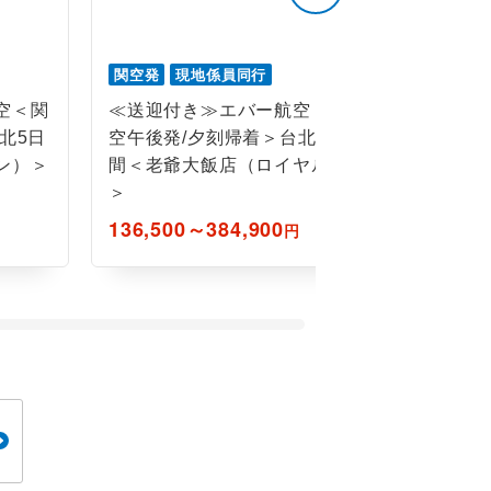
関空発
現地係員同行
関空発
現
空＜関
≪送迎付き≫エバー航空＜関
≪送迎付
北5日
空午後発/夕刻帰着＞台北5日
空午後発
ン）＞
間＜老爺大飯店（ロイヤル）
間＜晶華
＞
ト）＞
136,500～384,900
155,300
円
円