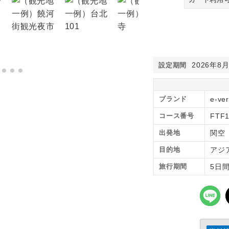
2026年8
設定期間
ブランド
e-ve
コース番号
FTF
出発地
関空
目的地
アジ
旅行期間
5日