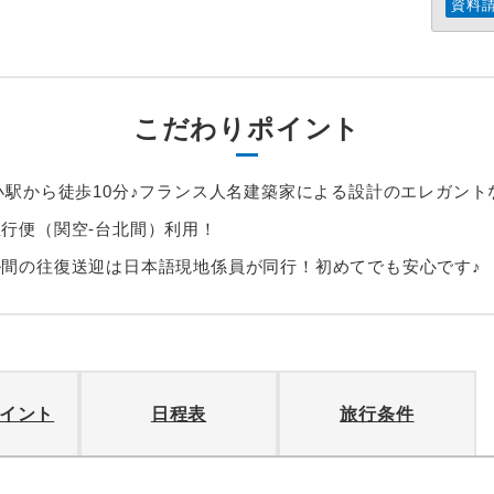
資料
こだわりポイント
小駅から徒歩10分♪フランス人名建築家による設計のエレガント
行便（関空-台北間）利用！
ル間の往復送迎は日本語現地係員が同行！初めてでも安心です♪
イント
日程表
旅行条件