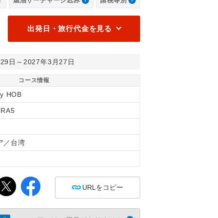
燃油サーチャージ込み
諸税等別
出発日・旅行代金を見る
月29日～2027年3月27日
コース情報
ry HOB
1RA5
ア／台湾
間
URLをコピー