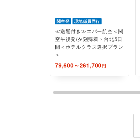
関空発
現地係員同行
≪送迎付き≫エバー航空＜関
空午後発/夕刻帰着＞台北5日
間＜ホテルクラス選択プラン
＞
79,600～261,700
円