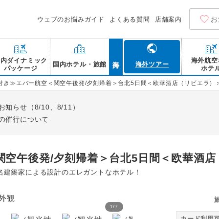
お
ウェブのお悩みガイド
よくある質問
店舗案内
海外
国内ダイナミック
海外航空
国内ホテル・旅館
海外ツアー
パッケージ
ホテ
付き≫エバー航空＜関空午後発/夕刻帰着＞台北5日間＜欧華酒店（リビエラ）
らせ（8/10、8/11）
の催行について
関空午後発/夕刻帰着＞台北5日間＜欧華酒
人名建築家による設計のエレガントなホテル！
1
/
7
リビエラホテル台北（歐華
カード利用