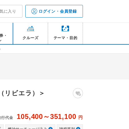
気に入り
ログイン・会員登録
券・
クルーズ
テーマ・目的
ル
＞
店（リビエラ）＞
105,400～351,100
円
旅行代金
酒店） 客室一例
マ
可