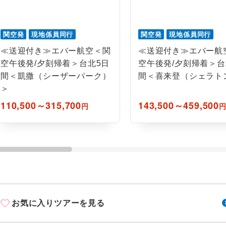
関空発
現地係員同行
関空発
現地係員同行
≪送迎付き≫エバー航空＜関
≪送迎付き≫エバー航
空午後発/夕刻帰着＞台北5日
空午後発/夕刻帰着＞台
間＜凱撒（シーザーパーク）
間＜喜来登（シェラト
＞
110,500～315,700
143,500～459,500
円
お気に入りツアーを見る