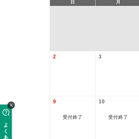
日
月
2
3
旅行代金に、
アイ
【日本国内空
添乗員
関西国際空港
9
10
大人（12歳以上
現地係
受付終了
受付終了
【旅客保安サ
このツアーは
関西国際空港
※リクエスト受
バスガイ
大人（12歳以