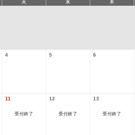
火
水
木
4
5
6
以下の料金は含まれておりません。別途お支払が必要となります
コン
説明
港施設使用料】
往路出発空港（駅）から復路到着空港（駅）ま
同行
す。
11
12
13
）3,310円、子供（2歳以上12歳未満）1,660円
現地到着後、現地係員が同行しお世話いたしま
員同行
受付終了
受付終了
受付終了
ービス料】
以下の出発地から追加代金でご参加いただけます。
バスガイドが乗務し、車内での観光案内があり
付の場合、ご手配の可否は後日回答させていただきます。
ド乗務
上）320円、子供（2歳以上12歳未満）320円