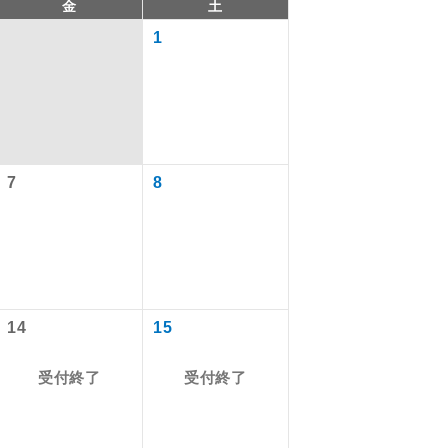
金
土
1
7
8
。
で同行しま
14
15
す。
受付終了
受付終了
ます。