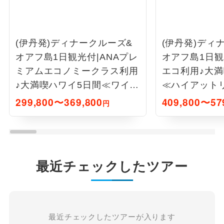
(伊丹発)ディナークルーズ&
(伊丹発)ディ
オアフ島1日観光付|ANAプレ
オアフ島1日観
ミアムエコノミークラス利用
エコ利用♪大満
♪大満喫ハワイ5日間≪ワイキ
≪ハイアット
キリゾート泊≫
ワイキキ/オ
299,800〜369,800
409,800〜57
円
ト泊≫
最近チェックしたツアー
最近チェックしたツアーが入ります