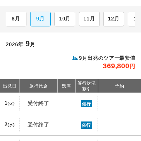
8月
9月
10月
11月
12月
1
9
2026年
月
9月出発のツアー最安値
369,800
円
催行状況
出発日
旅行代金
残席
予約
割引
1
受付終了
催行
(火)
2
受付終了
催行
(水)