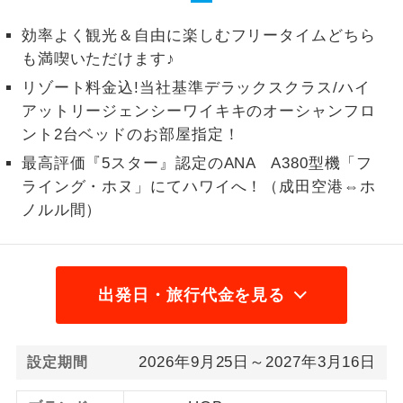
円国際観光旅客税
効率よく観光＆自由に楽しむフリータイムどちら
ご紹介するホテルを指定したコースで
ホテル指定
2026/8/10〜2026/9/21 大人（12歳以上）
す。
も満喫いただけます♪
3,000円、子供（2歳以上12歳未満）3,000円
リゾート料金込!当社基準デラックスクラス/ハイ
2026/9/22〜2026/11/21 大人（12歳以上）
アットリージェンシーワイキキのオーシャンフロ
3,000円、子供（2歳以上12歳未満）3,000円
ント2台ベッドのお部屋指定！
2026/11/22〜2027/1/21 大人（12歳以上）
最高評価『5スター』認定のANA A380型機「フ
3,000円、子供（2歳以上12歳未満）3,000円
ライング・ホヌ」にてハワイへ！（成田空港⇔ホ
2027/1/22〜 大人（12歳以上）3,000円、子
ノルル間）
供（2歳以上12歳未満）3,000円国内空港施設
使用料（国内線）
2026/8/10〜2026/9/21 大人（12歳以上）
出発日・旅行代金を見る
1,600円、子供（2歳以上12歳未満）800円
2026/9/22〜2026/11/21 大人（12歳以上）
1,600円、子供（2歳以上12歳未満）800円
2026年9月25日～2027年3月16日
設定期間
2026/11/22〜2027/1/21 大人（12歳以上）
1,600円、子供（2歳以上12歳未満）800円