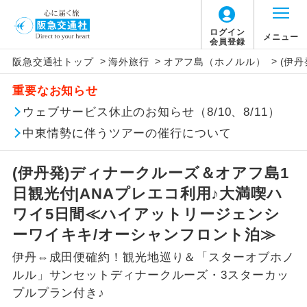
ログイン
メニュー
会員登録
>
>
>
阪急交通社トップ
海外旅行
オアフ島（ホノルル）
(伊
このツアーは以下の出発地から追加代金でご参
旅行代金に燃油サーチャージは含まれており
旅行代金に、以下の料金は含まれておりませ
アイコン
説明
加いただけます。
重要なお知らせ
ません。別途お支払いが必要となります。
ん。別途お支払が必要となります。
往路出発空港（駅）から復路到着空港
ウェブサービス休止のお知らせ（8/10、8/11）
※リクエスト受付の場合、ご手配の可否は後日回答さ
添乗員同行
目安：71,600〜80,800円（2026/08/07現
（駅）まで同行します。
せていただきます。
在）
【日本国内空港施設使用料】
中東情勢に伴うツアーの催行について
※上記の燃油サーチャージは変更になる場合
成田国際空港
現地到着後、現地係員が同行しお世話い
現地係員同行
たします。
追加代金にて各地発着ありとは
があります。
大人（12歳以上）2,460円、子供（2歳以上12
(伊丹発)ディナークルーズ＆オアフ島1
歳未満）1,240円
日観光付|ANAプレエコ利用♪大満喫ハ
バスガイド乗
バスガイドが乗務し、車内での観光案内
当ツアーは日程表に記載の出発空港だけで
務
があります。
ワイ5日間≪ハイアットリージェンシ
なく、各地より下記追加代金にて飛行機や
【旅客保安サービス料】
ーワイキキ/オーシャンフロント泊≫
鉄道などを利用しご参加いただけます。
新コース
成田国際空港
初登場のコースです。
伊丹⇔成田便確約！観光地巡り＆「スターオブホノ
ご同行者様が異なる発着地をご希望の場合
大人（12歳以上）700円、子供（2歳以上12
ルル」サンセットディナークルーズ・3スターカッ
ユネスコに登録されている文化遺産や自
は、当社予約センターまで連絡ください。
歳未満）700円
世界遺産
プルプラン付き♪
然遺産を訪ねるコースです。