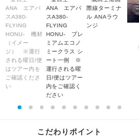
※上記以外の出発日につきましては料金確定
2名様から出発可能な個人型プランで
2名様催行
後にご案内いたします。
す。
※手配の都合により変更になる場合がありま
おひとり様参
おひとり様限定でご参加いただけるコー
す。
加限定
スです。
【その他諸税追加】
1名様1室同代
1名様1室利用でも追加料金がかからない
金
コースです。
航空保険特別料金
2026/8/10〜2026/9/21 大人（12歳以上）
ご夫婦限定でご参加いただけるコースで
ご夫婦限定
1,600円、子供（2歳以上12歳未満）1,600
す。
円、幼児 1,600円2026/9/22〜2026/11/21 大
女性限定でご参加いただけるコースで
人（12歳以上）1,600円、子供（2歳以上12歳
女性限定
す。
未満）1,600円、幼児 1,600円2026/11/22〜
2027/1/21 大人（12歳以上）1,600円、子供
ご参加にあたり年齢に制限があるコース
年齢制限あり
です。
（2歳以上12歳未満）1,600円、幼児 1,600円
2027/1/22〜 大人（12歳以上）1,600円、子
こだわりポイント
利用航空会社が指定なので、ご出発の計
航空会社指定
供（2歳以上12歳未満）1,600円、幼児 1,600
画にとても便利です。