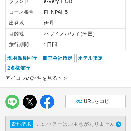
e-very HOB
ブランド
2027/1/22〜 大人（12歳以上）1,600円、子
FHNPAH5
コース番号
供（2歳以上12歳未満）800円
伊丹
出発地
ハワイ／ハワイ(米国)
目的地
5日間
旅行期間
現地係員同行
航空会社指定
ホテル指定
2名様催行
アイコンの説明を見る＞＞
URLをコピー
このツアーはご用意がありません
資料請求