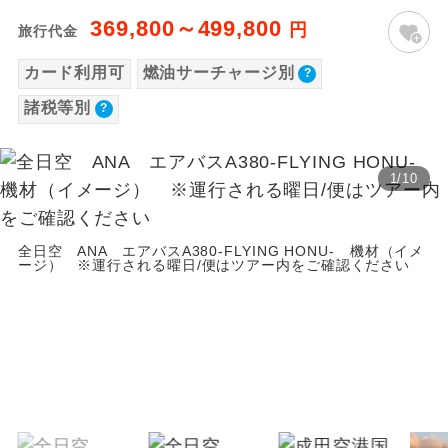
【海外空港諸税等】
369,800～499,800
温泉
円
旅行代金
温泉地にも宿泊するコースです。
旅行代金に各国空港の旅客サービス施設使用
カード利用可
燃油サーチャージ別
料と空港税等は含まれておりません。別途お
ご宿泊ホテルに露天風呂が付いていま
露天風呂
す。
諸税等別
支払いが必要となります。
2026/8/10〜2026/9/21 大人（12歳以上）
大浴場
ご宿泊ホテルに大浴場が付いています。
15,250円、子供（2歳以上12歳未満）15,250
1
/
10
円、幼児11,510円
全てのお食事が付いていますので、お食
全食事付き
2026/9/22〜2026/11/21 大人（12歳以上）
事の心配はいりません。（機内食を除
く）
15,250円、子供（2歳以上12歳未満）15,250
全日空 ANA エアバスA380-FLYING HONU- 機材（イメ
ージ） ※運行される曜日/便はツアー内をご確認ください
円、幼児11,510円
お部屋にてゆっくりとお召し上がりいた
お部屋食
2026/11/22〜2027/1/21 大人（12歳以上）
だけます。
15,250円、子供（2歳以上12歳未満）15,250
トラベルイヤ
周りの音を気にせず、ガイドさんの説明
円、幼児11,510円
ホン
をじっくり聞くことができます。
2027/1/22〜 大人（12歳以上）15,250円、
子供（2歳以上12歳未満）15,250円、幼児
1名様から出発可能な個人型プランで
1名様催行
す。
11,510円