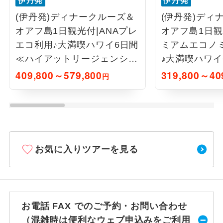
伊丹発
伊丹発
(伊丹発)ディナークルーズ＆
(伊丹発)ディ
オアフ島1日観光付|ANAプレ
オアフ島1日観
エコ利用♪大満喫ハワイ6日間
ミアムエコノ
≪ハイアットリージェンシー
♪大満喫ハワイ
ワイキキ/オーシャンフロン
キリゾート泊
409,800～579,800
319,800～40
円
ト泊≫
お気に入りツアーを見る
お電話 FAX でのご予約・お問い合わせ
（混雑時は便利なウェブ申込みをご利用