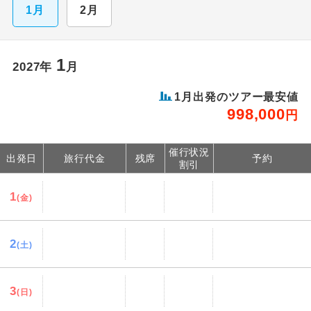
1月
2月
1
2027年
月
1月出発のツアー最安値
998,000
円
催行状況
出発日
旅行代金
残席
予約
割引
1
(金)
2
(土)
3
(日)