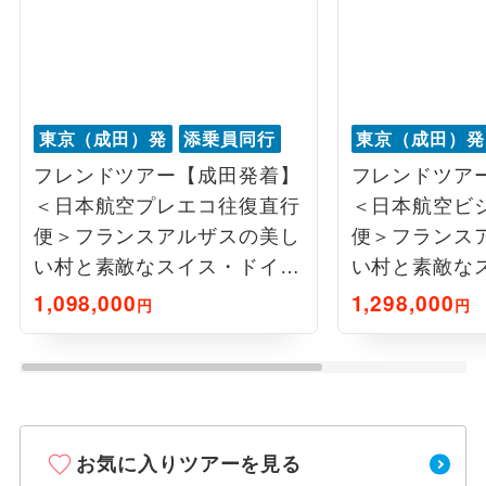
東京（成田）発
添乗員同行
東京（成田）発
フレンドツアー【成田発着】
フレンドツア
＜日本航空プレエコ往復直行
＜日本航空ビ
便＞フランスアルザスの美し
便＞フランス
い村と素敵なスイス・ドイツ
い村と素敵な
を訪ねて9日間
を訪ねて9日間
1,098,000
1,298,000
円
円
お気に入りツアーを見る