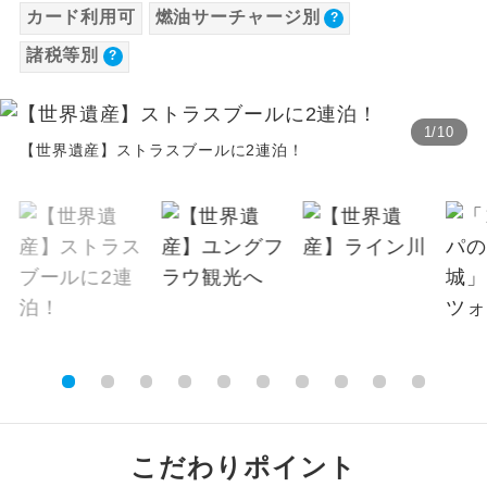
カード利用可
燃油サーチャージ別
【海外空港諸税等】
温泉
温泉地にも宿泊するコースです。
諸税等別
旅行代金に各国空港の旅客サービス施設使用
料と空港税等は含まれておりません。別途お
ご宿泊ホテルに露天風呂が付いていま
露天風呂
す。
支払いが必要となります。
1
/
10
2026/8/26 大人（12歳以上）21,470円、子
【世界遺産】ストラスブールに2連泊！
大浴場
ご宿泊ホテルに大浴場が付いています。
供（2歳以上12歳未満）21,470円
2026/9/2 大人（12歳以上）21,640円、子供
全てのお食事が付いていますので、お食
全食事付き
（2歳以上12歳未満）21,640円
事の心配はいりません。（機内食を除
く）
※上記以外の出発日につきましては料金確定
後にご案内いたします。
お部屋にてゆっくりとお召し上がりいた
お部屋食
※手配の都合により変更になる場合がありま
だけます。
す。
トラベルイヤ
周りの音を気にせず、ガイドさんの説明
ホン
をじっくり聞くことができます。
【その他諸税追加】
航空保険特別料金
1名様から出発可能な個人型プランで
こだわりポイント
1名様催行
す。
2026/8/26 大人（12歳以上）1,200円、子供