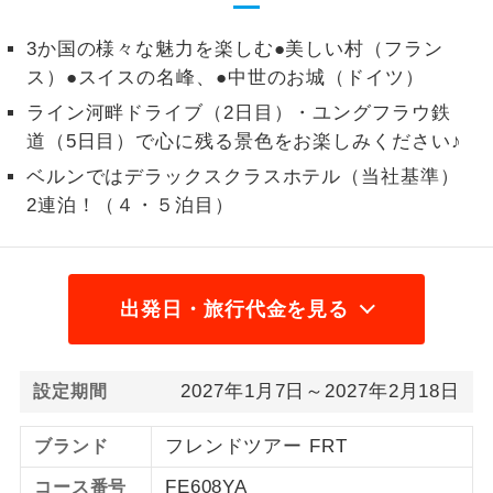
（2歳以上12歳未満）1,200円、幼児 1,200円
2名様から出発可能な個人型プランで
2名様催行
3か国の様々な魅力を楽しむ●美しい村（フラン
2026/9/2 大人（12歳以上）1,200円、子供
す。
ス）●スイスの名峰、●中世のお城（ドイツ）
（2歳以上12歳未満）1,200円、幼児 1,200円
おひとり様参
おひとり様限定でご参加いただけるコー
ライン河畔ドライブ（2日目）・ユングフラウ鉄
加限定
スです。
道（5日目）で心に残る景色をお楽しみください♪
ベルンではデラックスクラスホテル（当社基準）
1名様1室同代
1名様1室利用でも追加料金がかからない
金
2連泊！（４・５泊目）
コースです。
ご夫婦限定でご参加いただけるコースで
ご夫婦限定
す。
出発日・旅行代金を見る
女性限定でご参加いただけるコースで
女性限定
す。
2027年1月7日～2027年2月18日
設定期間
ご参加にあたり年齢に制限があるコース
年齢制限あり
です。
フレンドツアー FRT
ブランド
利用航空会社が指定なので、ご出発の計
航空会社指定
FE608YA
コース番号
画にとても便利です。