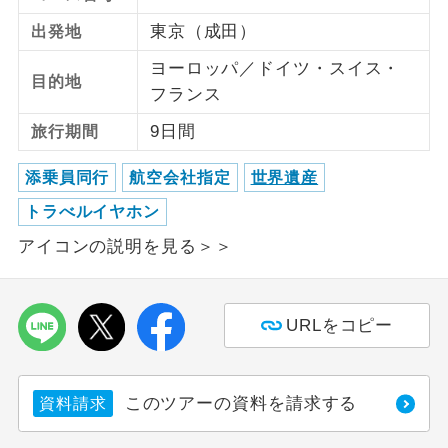
東京（成田）
出発地
ご紹介するホテルを指定したコースで
ホテル指定
す。
ヨーロッパ／ドイツ・スイス・
目的地
フランス
9日間
旅行期間
添乗員同行
航空会社指定
世界遺産
トラべルイヤホン
アイコンの説明を見る＞＞
URLをコピー
このツアーの資料を請求する
資料請求