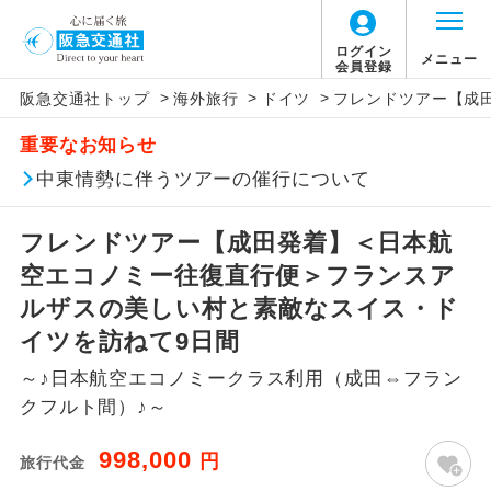
ログイン
メニュー
会員登録
>
>
>
阪急交通社トップ
海外旅行
ドイツ
フレンドツアー【成
このツアーは以下の出発地から追加代金でご参
旅行代金に燃油サーチャージは含まれており
旅行代金に、以下の料金は含まれておりませ
アイコン
説明
加いただけます。
重要なお知らせ
ません。別途お支払いが必要となります。
ん。別途お支払が必要となります。
往路出発空港（駅）から復路到着空港
中東情勢に伴うツアーの催行について
※リクエスト受付の場合、ご手配の可否は後日回答さ
添乗員同行
目安：130,000円（2026/07/31現在）
（駅）まで同行します。
せていただきます。
※上記の燃油サーチャージは変更になる場合
【日本国内空港施設使用料】
フレンドツアー【成田発着】＜日本航
があります。
成田国際空港
現地到着後、現地係員が同行しお世話い
現地係員同行
たします。
追加代金にて各地発着ありとは
空エコノミー往復直行便＞フランスア
大人（12歳以上）2,460円、子供（2歳以上12
歳未満）1,240円
ルザスの美しい村と素敵なスイス・ド
バスガイド乗
バスガイドが乗務し、車内での観光案内
当ツアーは日程表に記載の出発空港だけで
務
イツを訪ねて9日間
があります。
なく、各地より下記追加代金にて飛行機や
【旅客保安サービス料】
～♪日本航空エコノミークラス利用（成田⇔フラン
鉄道などを利用しご参加いただけます。
新コース
成田国際空港
初登場のコースです。
クフルト間）♪～
ご同行者様が異なる発着地をご希望の場合
大人（12歳以上）700円、子供（2歳以上12
ユネスコに登録されている文化遺産や自
は、当社予約センターまで連絡ください。
歳未満）700円
998,000
世界遺産
円
旅行代金
然遺産を訪ねるコースです。