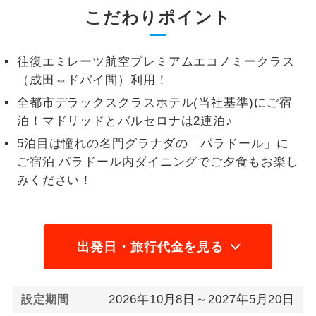
こだわりポイント
2名様から出発可能な個人型プランで
2名様催行
す。
往復エミレーツ航空プレミアムエコノミークラス
おひとり様参
おひとり様限定でご参加いただけるコー
（成田⇔ドバイ間）利用！
加限定
スです。
全都市デラックスクラスホテル(当社基準)にご宿
1名様1室同代
1名様1室利用でも追加料金がかからない
泊！マドリッドとバルセロナは2連泊♪
金
コースです。
5泊目は憧れの名門グラナダの「パラドール」に
ご宿泊 パラドール内ダイニングでご夕食もお楽し
ご夫婦限定でご参加いただけるコースで
ご夫婦限定
みください！
す。
女性限定でご参加いただけるコースで
女性限定
す。
出発日・旅行代金を見る
ご参加にあたり年齢に制限があるコース
年齢制限あり
です。
2026年10月8日～2027年5月20日
設定期間
利用航空会社が指定なので、ご出発の計
航空会社指定
画にとても便利です。