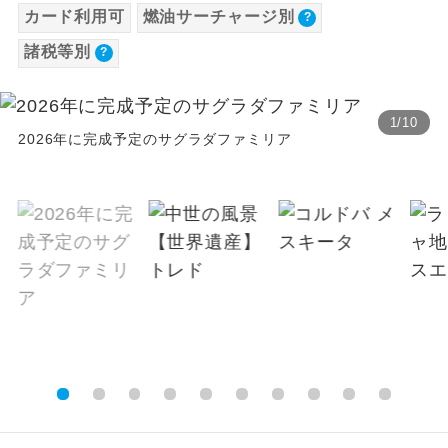
カード利用可
燃油サーチャージ別
【海外空港諸税等】
温泉
温泉地にも宿泊するコースです。
諸税等別
旅行代金に各国空港の旅客サービス施設使用
料と空港税等は含まれておりません。別途お
ご宿泊ホテルに露天風呂が付いていま
露天風呂
す。
支払いが必要となります。料金確定後、お知
1
/
10
らせいたします。
2026年に完成予定のサグラダファミリア
大浴場
ご宿泊ホテルに大浴場が付いています。
全てのお食事が付いていますので、お食
全食事付き
事の心配はいりません。（機内食を除
く）
お部屋にてゆっくりとお召し上がりいた
お部屋食
だけます。
トラベルイヤ
周りの音を気にせず、ガイドさんの説明
ホン
をじっくり聞くことができます。
1名様から出発可能な個人型プランで
1名様催行
す。