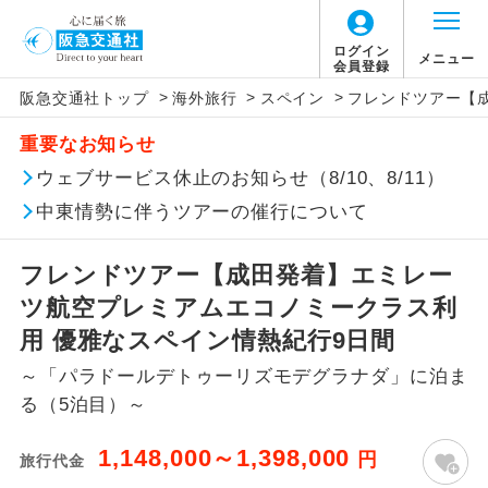
ログイン
メニュー
会員登録
>
>
>
阪急交通社トップ
海外旅行
スペイン
フレンドツアー【
このツアーは以下の出発地から追加代金でご参
旅行代金に燃油サーチャージは含まれており
旅行代金に、以下の料金は含まれておりませ
アイコン
説明
加いただけます。
重要なお知らせ
ません。別途お支払いが必要となります。
ん。別途お支払が必要となります。
往路出発空港（駅）から復路到着空港
ウェブサービス休止のお知らせ（8/10、8/11）
※リクエスト受付の場合、ご手配の可否は後日回答さ
添乗員同行
目安：98,000円（2026/05/12現在）
（駅）まで同行します。
せていただきます。
※上記の燃油サーチャージは変更になる場合
【日本国内空港施設使用料】
中東情勢に伴うツアーの催行について
があります。
成田国際空港
現地到着後、現地係員が同行しお世話い
現地係員同行
たします。
追加代金にて各地発着ありとは
大人（12歳以上）2,460円、子供（2歳以上12
フレンドツアー【成田発着】エミレー
歳未満）1,240円
ツ航空プレミアムエコノミークラス利
バスガイド乗
バスガイドが乗務し、車内での観光案内
当ツアーは日程表に記載の出発空港だけで
務
があります。
用 優雅なスペイン情熱紀行9日間
なく、各地より下記追加代金にて飛行機や
【旅客保安サービス料】
～「パラドールデトゥーリズモデグラナダ」に泊ま
鉄道などを利用しご参加いただけます。
新コース
成田国際空港
初登場のコースです。
る（5泊目）～
ご同行者様が異なる発着地をご希望の場合
大人（12歳以上）700円、子供（2歳以上12
ユネスコに登録されている文化遺産や自
は、当社予約センターまで連絡ください。
歳未満）700円
世界遺産
1,148,000～1,398,000
円
旅行代金
然遺産を訪ねるコースです。