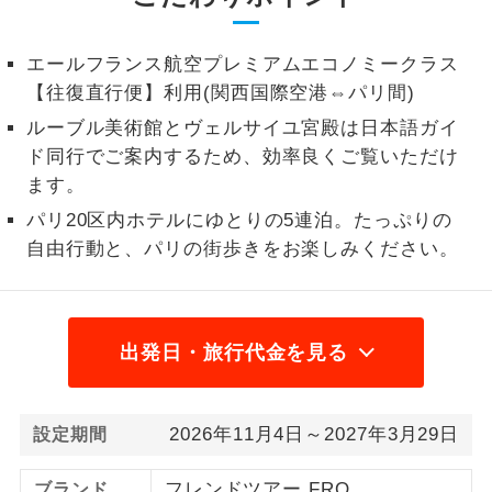
2名様から出発可能な個人型プランで
2名様催行
す。
エールフランス航空プレミアムエコノミークラス
【往復直行便】利用(関西国際空港⇔パリ間)
おひとり様参
おひとり様限定でご参加いただけるコー
加限定
ルーブル美術館とヴェルサイユ宮殿は日本語ガイ
スです。
ド同行でご案内するため、効率良くご覧いただけ
ます。
1名様1室同代
1名様1室利用でも追加料金がかからない
金
コースです。
パリ20区内ホテルにゆとりの5連泊。たっぷりの
自由行動と、パリの街歩きをお楽しみください。
ご夫婦限定でご参加いただけるコースで
ご夫婦限定
す。
女性限定でご参加いただけるコースで
女性限定
出発日・旅行代金を見る
す。
ご参加にあたり年齢に制限があるコース
年齢制限あり
です。
2026年11月4日～2027年3月29日
設定期間
利用航空会社が指定なので、ご出発の計
航空会社指定
フレンドツアー FRO
ブランド
画にとても便利です。