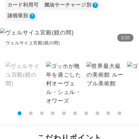
カード利用可
燃油サーチャージ別
【海外空港諸税等】
温泉
温泉地にも宿泊するコースです。
諸税等別
旅行代金に各国空港の旅客サービス施設使用
料と空港税等は含まれておりません。別途お
ご宿泊ホテルに露天風呂が付いていま
露天風呂
す。
支払いが必要となります。料金確定後、お知
1
/
10
らせいたします。
ヴェルサイユ宮殿(鏡の間)
大浴場
ご宿泊ホテルに大浴場が付いています。
全てのお食事が付いていますので、お食
全食事付き
事の心配はいりません。（機内食を除
く）
お部屋にてゆっくりとお召し上がりいた
お部屋食
だけます。
トラベルイヤ
周りの音を気にせず、ガイドさんの説明
ホン
をじっくり聞くことができます。
1名様から出発可能な個人型プランで
1名様催行
こだわりポイント
す。