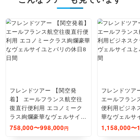
フレンドツアー 【関空発
フレンドツア
着】 エールフランス航空往
エールフラン
復直行便利用 エコノミーク
便利用ビジネ
ラス絢爛豪華なヴェルサイユ
華なヴェルサ
とパリの休日8日間
日8日間
758,000〜998,000
1,158,000〜1
円