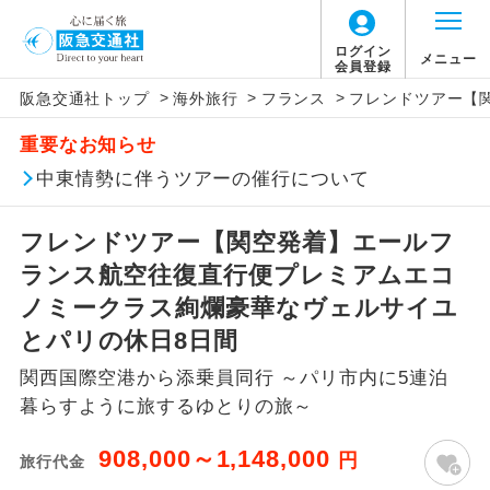
ログイン
メニュー
会員登録
>
>
>
阪急交通社トップ
海外旅行
フランス
フレンドツアー【
このツアーは以下の出発地から追加代金でご参
旅行代金に燃油サーチャージは含まれており
旅行代金に、以下の料金は含まれておりませ
アイコン
説明
加いただけます。
重要なお知らせ
ません。別途お支払いが必要となります。
ん。別途お支払が必要となります。
往路出発空港（駅）から復路到着空港
中東情勢に伴うツアーの催行について
※リクエスト受付の場合、ご手配の可否は後日回答さ
添乗員同行
目安：121,000円（2026/04/30現在）
（駅）まで同行します。
せていただきます。
※上記の燃油サーチャージは変更になる場合
【日本国内空港施設使用料】
フレンドツアー【関空発着】エールフ
があります。
関西国際空港
現地到着後、現地係員が同行しお世話い
現地係員同行
たします。
追加代金にて各地発着ありとは
ランス航空往復直行便プレミアムエコ
大人（12歳以上）3,310円、子供（2歳以上12
歳未満）1,660円
ノミークラス絢爛豪華なヴェルサイユ
バスガイド乗
バスガイドが乗務し、車内での観光案内
当ツアーは日程表に記載の出発空港だけで
務
とパリの休日8日間
があります。
なく、各地より下記追加代金にて飛行機や
【旅客保安サービス料】
関西国際空港から添乗員同行 ～パリ市内に5連泊
鉄道などを利用しご参加いただけます。
新コース
関西国際空港
初登場のコースです。
暮らすように旅するゆとりの旅～
ご同行者様が異なる発着地をご希望の場合
大人（12歳以上）320円、子供（2歳以上12
ユネスコに登録されている文化遺産や自
は、当社予約センターまで連絡ください。
歳未満）320円
908,000～1,148,000
世界遺産
円
旅行代金
然遺産を訪ねるコースです。