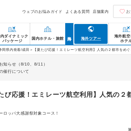
お
ウェブのお悩みガイド
よくある質問
店舗案内
海外
国内ダイナミック
海外航空
国内ホテル・旅館
海外ツアー
パッケージ
ホテ
静岡県内発着/成田＞【夏たび応援！エミレーツ航空利用】人気の２都市をめ
らせ（8/10、8/11）
の催行について
夏たび応援！エミレーツ航空利用】人気の２
！】ヨーロッパ大感謝祭対象コース！