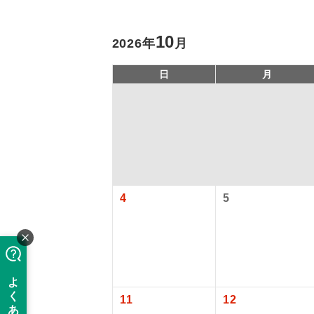
10
2026年
月
日
月
アイ
4
5
旅行代金に、
添乗員
【日本国内空
成田国際空港
現地係
大人（12歳以上
このツアーは
※リクエスト受
バスガイ
11
12
【旅客保安サ