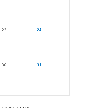
ります。
を訪ねるコー
飛行機や鉄
ん。別途お支
ださい。
23
24
幼児3,450円
児3,480円
配はいりませ
30
31
す。
くり聞くこと