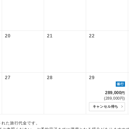
初登場のコースです。
ース
各地発着ありとは
油サーチャージは含まれておりません。別途お支払いが必要とな
上）700円、子供（2歳以上12歳未満）700円
円（2026/04/23現在）
ユネスコに登録されている文化遺産や自然遺産
日程表に記載の出発空港だけでなく、各地より下記追加代金にて
サーチャージは変更になる場合があります。
遺産
税等】
スです。
用しご参加いただけます。
国空港の旅客サービス施設使用料と空港税等は含まれておりませ
が異なる発着地をご希望の場合は、当社予約センターまで連絡く
20
21
22
温泉地にも宿泊するコースです。
泉
なります。
 大人（12歳以上）11,110円、子供（2歳以上12歳未満）11,110円、
ご宿泊ホテルに露天風呂が付いています。
風呂
大人（12歳以上）11,180円、子供（2歳以上12歳未満）11,180円、幼
出発日につきましては料金確定後にご案内いたします。
ご宿泊ホテルに大浴場が付いています。
場
により変更になる場合があります。
全てのお食事が付いていますので、お食事の心
27
28
29
付き
ん。（機内食を除く）
催行
289,000
円
お部屋にてゆっくりとお召し上がりいただけま
屋食
(289,000円)
キャンセル待ち
周りの音を気にせず、ガイドさんの説明をじっ
イヤホン
ができます。
出された旅行代金です。