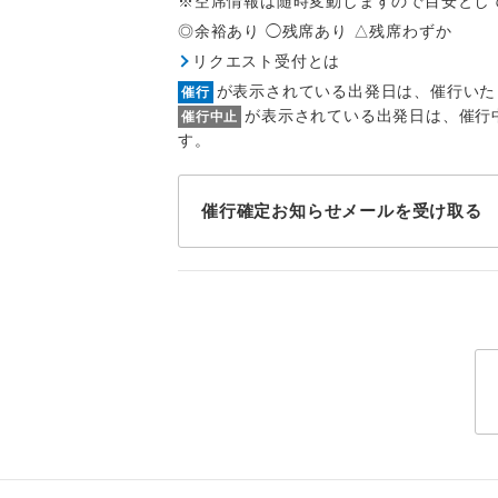
※空席情報は随時変動しますので目安とし
1名様
◎余裕あり ◯残席あり △残席わずか
2名様
リクエスト受付とは
が表示されている出発日は、催行いた
催行
おひとり様
が表示されている出発日は、催行
催行中止
す。
1名様1
ご夫婦
催行確定お知らせメールを受け取る
女性
年齢制
航空会
ホテル