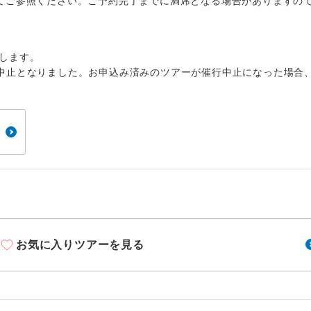
1名様から出発可能な個人型プランです。
てご参照ください。ご予約完了までに満席となる場合がありますの
催行
2名様から出発可能な個人型プランです。
催行
します。
おひとり様限定でご参加いただけるコースです
参加限定
中止となりました。お申込み済みのツアーが催行中止になった場合
1名様1室利用でも追加料金がかからないコース
室同代金
ご夫婦限定でご参加いただけるコースです。
限定
女性限定でご参加いただけるコースです。
限定
ご参加にあたり年齢に制限があるコースです。
限あり
利用航空会社が指定なので、ご出発の計画にと
社指定
す。
お気に入りツアーを見る
ご紹介するホテルを指定したコースです。
指定