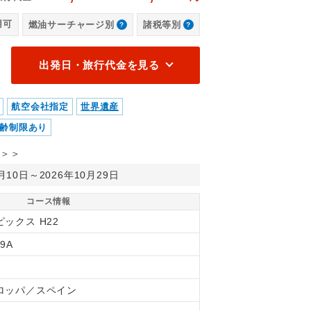
マ
用可
燃油サーチャージ別
諸税等別
出発日・旅行代金を見る
航空会社指定
世界遺産
齢制限あり
＞＞
0月10日～2026年10月29日
コース情報
ックス H22
99A
ロッパ／スペイン