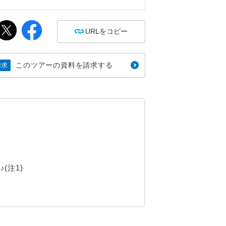
間
URLをコピー
このツアーの資料を請求する
請求
(注1)