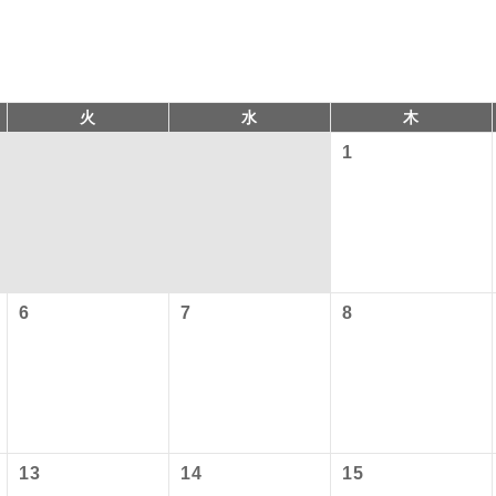
火
水
木
1
コン
説明
6
7
8
以下の料金は含まれておりません。別途お支払が必要となります
往路出発空港（駅）から復路到着空港（駅）ま
同行
す。
港施設使用料】
現地到着後、現地係員が同行しお世話いたしま
員同行
）2,460円、子供（2歳以上12歳未満）1,240円
以下の出発地から追加代金でご参加いただけます。
バスガイドが乗務し、車内での観光案内があり
付の場合、ご手配の可否は後日回答させていただきます。
ド乗務
13
14
15
ービス料】