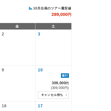
10月出発のツアー最安値
289,000
円
金
土
2
3
9
10
。
で同行しま
催行
309,000
円
(309,000円)
す。
キャンセル待ち
ます。
16
17