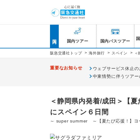
国内
国内ツアー
国内バスツアー
>
>
>
阪急交通社トップ
海外旅行
スペイン
＜
重要なお知らせ
ウェブサービス休止のお知
中東情勢に伴うツアー
＜静岡県内発着/成田＞【
にスペイン６日間
～ super summer ～【夏たび応援