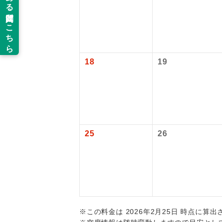
成田国際空港
新コ
追加代金にて
旅行代金に燃
大人（12歳以
目安：98,000
当ツアーは
※上記の燃油
世界
【海外空港諸
道などを利
旅行代金に各
ご同行者様
18
19
温
払いが必要と
2026/8/25
露天
2026/9/3 
※上記以外の
大浴
※手配の都合
25
26
全食事
お部
トラベル
※この料金は 2026年2月25日 時点に算