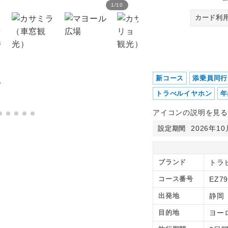
1
/
10
マドリッド 王宮
カード利
新コース
添乗員同行
トラべルイヤホン
年
アイコンの説明を見る
2026年1
設定期間
ブランド
トラピ
コース番号
EZ7
出発地
静岡
目的地
ヨー