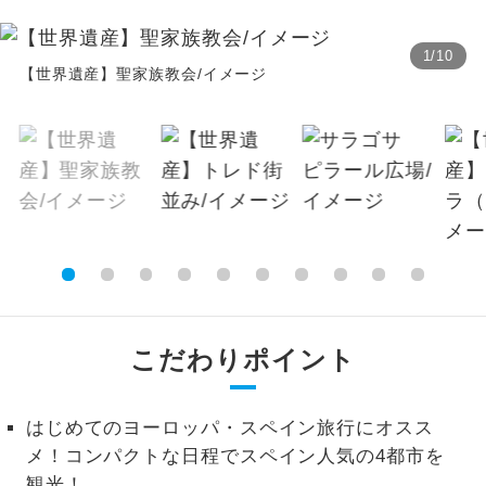
（2歳以上12歳未満）8,280円、幼児3,980円
温泉
温泉地にも宿泊するコースです。
2026/8/26 大人（12歳以上）8,340円、子供
1
/
10
【世界遺産】聖家族教会/イメージ
（2歳以上12歳未満）8,340円、幼児4,020円
ご宿泊ホテルに露天風呂が付いていま
露天風呂
す。
2026/9/2 大人（12歳以上）8,390円、子供
（2歳以上12歳未満）8,390円、幼児4,030円
大浴場
ご宿泊ホテルに大浴場が付いています。
2026/9/9 大人（12歳以上）8,110円、子供
（2歳以上12歳未満）8,110円、幼児3,910円
全てのお食事が付いていますので、お食
全食事付き
※上記以外の出発日につきましては料金確定
事の心配はいりません。（機内食を除
く）
後にご案内いたします。
※手配の都合により変更になる場合がありま
お部屋にてゆっくりとお召し上がりいた
お部屋食
す。
だけます。
こだわりポイント
トラベルイヤ
周りの音を気にせず、ガイドさんの説明
【その他諸税追加】
ホン
をじっくり聞くことができます。
航空保険特別料金
はじめてのヨーロッパ・スペイン旅行にオスス
2026/8/12 大人（12歳以上）2,600円、子供
1名様から出発可能な個人型プランで
メ！コンパクトな日程でスペイン人気の4都市を
1名様催行
す。
（2歳以上12歳未満）2,600円2026/8/26 大
観光！