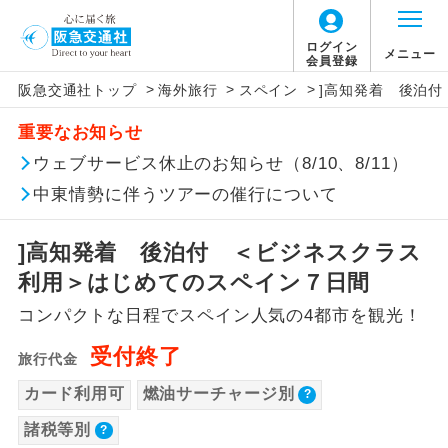
ログイン
メニュー
会員登録
>
>
>
阪急交通社トップ
海外旅行
スペイン
]高知発着 後泊
このツアーは以下の出発地から追加代金でご参
旅行代金に燃油サーチャージは含まれており
旅行代金に、以下の料金は含まれておりませ
アイコン
説明
加いただけます。
重要なお知らせ
ません。別途お支払いが必要となります。
ん。別途お支払が必要となります。
往路出発空港（駅）から復路到着空港
ウェブサービス休止のお知らせ（8/10、8/11）
※リクエスト受付の場合、ご手配の可否は後日回答さ
添乗員同行
目安：53,000円（2026/06/24現在）
（駅）まで同行します。
せていただきます。
※上記の燃油サーチャージは変更になる場合
【日本国内空港施設使用料】
中東情勢に伴うツアーの催行について
があります。
福岡空港
現地到着後、現地係員が同行しお世話い
現地係員同行
たします。
追加代金にて各地発着ありとは
大人（12歳以上）2,530円、子供（2歳以上12
]高知発着 後泊付 ＜ビジネスクラス
歳未満）1,260円
利用＞はじめてのスペイン７日間
バスガイド乗
バスガイドが乗務し、車内での観光案内
当ツアーは日程表に記載の出発空港だけで
務
があります。
コンパクトな日程でスペイン人気の4都市を観光！
なく、各地より下記追加代金にて飛行機や
【海外空港諸税等】
受付終了
鉄道などを利用しご参加いただけます。
新コース
旅行代金
旅行代金に各国空港の旅客サービス施設使用
初登場のコースです。
ご同行者様が異なる発着地をご希望の場合
料と空港税等は含まれておりません。別途お
カード利用可
燃油サーチャージ別
ユネスコに登録されている文化遺産や自
は、当社予約センターまで連絡ください。
支払いが必要となります。
世界遺産
諸税等別
然遺産を訪ねるコースです。
2026/8/12 大人（12歳以上）8,280円、子供