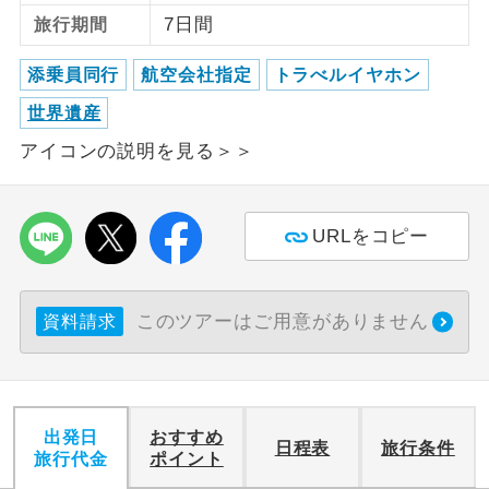
7日間
旅行期間
ご紹介するホテルを指定したコースで
ホテル指定
す。
添乗員同行
航空会社指定
トラべルイヤホン
世界遺産
アイコンの説明を見る＞＞
URLをコピー
このツアーはご用意がありません
資料請求
出発日
おすすめ
日程表
旅行条件
旅行代金
ポイント