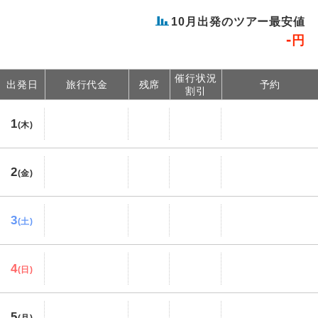
10月出発のツアー最安値
-
円
催行状況
出発日
旅行代金
残席
予約
割引
1
(木)
2
(金)
3
(土)
4
(日)
5
(月)