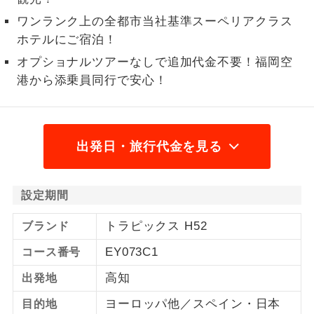
人（12歳以上）2,600円、子供（2歳以上12歳
ワンランク上の全都市当社基準スーペリアクラス
2名様から出発可能な個人型プランで
2名様催行
未満）2,600円2026/9/2 大人（12歳以上）
す。
ホテルにご宿泊！
2,640円、子供（2歳以上12歳未満）2,640円
オプショナルツアーなしで追加代金不要！福岡空
おひとり様参
おひとり様限定でご参加いただけるコー
2026/9/9 大人（12歳以上）2,520円、子供
加限定
港から添乗員同行で安心！
スです。
（2歳以上12歳未満）2,520円
1名様1室同代
1名様1室利用でも追加料金がかからない
金
コースです。
出発日・旅行代金を見る
ご夫婦限定でご参加いただけるコースで
ご夫婦限定
す。
設定期間
女性限定でご参加いただけるコースで
女性限定
トラピックス H52
す。
ブランド
EY073C1
コース番号
ご参加にあたり年齢に制限があるコース
年齢制限あり
です。
高知
出発地
利用航空会社が指定なので、ご出発の計
ヨーロッパ他／スペイン・日本
航空会社指定
目的地
画にとても便利です。