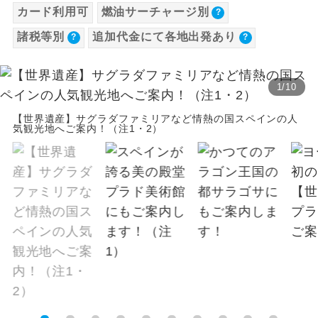
カード利用可
燃油サーチャージ別
【海外空港諸税等】
温泉
温泉地にも宿泊するコースです。
バス追加代金（1名様につき）
諸税等別
追加代金にて各地出発あり
旅行代金に各国空港の旅客サービス施設使用
設定期間（往路出発日）：上記期間以外
料と空港税等は含まれておりません。別途お
ご宿泊ホテルに露天風呂が付いていま
露天風呂
【往路】
す。
支払いが必要となります。
1
/
10
追加
大人（12歳以上）6,490円、子供（2歳以上12
出発地
大浴場
ご宿泊ホテルに大浴場が付いています。
代金
歳未満）6,490円、幼児3,930円
【世界遺産】サグラダファミリアなど情熱の国スペインの人
気観光地へご案内！（注1・2）
徳島駅前/大阪/関西空港 バス
※手配の都合により変更になる場合がありま
全てのお食事が付いていますので、お食
徳島県
0
円
プラン
全食事付き
す。
事の心配はいりません。（機内食を除
く）
高松駅高速BT/大阪/関西空
香川県
0
円
港 バスプラン
【その他諸税追加】
お部屋にてゆっくりとお召し上がりいた
お部屋食
航空保険特別料金
だけます。
【復路】
大人（12歳以上）3,000円、子供（2歳以上12
追加
トラベルイヤ
周りの音を気にせず、ガイドさんの説明
到着地
歳未満）3,000円
ホン
代金
をじっくり聞くことができます。
徳島駅前/大阪/関西空港 バス
徳島県
0
円
1名様から出発可能な個人型プランで
1名様催行
プラン
す。