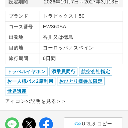
2026年10月7日～2027年3月13日
設定期間
ご紹介するホテルを指定したコースで
ホテル指定
トラピックス H50
ブランド
す。
EW360SA
コース番号
香川又は徳島
出発地
ヨーロッパ／スペイン
目的地
6日間
旅行期間
トラべルイヤホン
添乗員同行
航空会社指定
お一人様バス2席利用
おひとり様参加限定
世界遺産
アイコンの説明を見る＞＞
URLをコピー