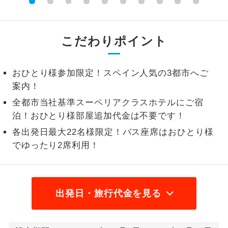
高松駅高速BT/大阪/関西空
香川県
0
円
2名様から出発可能な個人型プランで
2名様催行
港 バスプラン
す。
こだわりポイント
おひとり様参
おひとり様限定でご参加いただけるコー
加限定
スです。
おひとり様参加限定！スペイン人気の3都市へご
案内！
1名様1室同代
1名様1室利用でも追加料金がかからない
金
コースです。
全都市当社基準スーペリアクラスホテルにご宿
泊！おひとり様部屋追加代金は不要です！
ご夫婦限定でご参加いただけるコースで
ご夫婦限定
す。
各出発日最大22名様限定！バス座席はおひとり様
でゆったり2席利用！
女性限定でご参加いただけるコースで
女性限定
す。
ご参加にあたり年齢に制限があるコース
年齢制限あり
出発日・旅行代金を見る
です。
利用航空会社が指定なので、ご出発の計
航空会社指定
画にとても便利です。