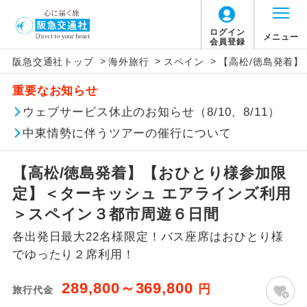
ログイン
メニュー
会員登録
>
>
>
阪急交通社トップ
海外旅行
スペイン
【高松/徳島発着
このツアーは以下の出発地から追加代金でご参
旅行代金に燃油サーチャージは含まれており
旅行代金に、以下の料金は含まれておりませ
アイコン
説明
加いただけます。
重要なお知らせ
ません。別途お支払いが必要となります。
ん。別途お支払が必要となります。
往路出発空港（駅）から復路到着空港
ウェブサービス休止のお知らせ（8/10、8/11）
※リクエスト受付の場合、ご手配の可否は後日回答さ
添乗員同行
目安：136,000円（2026/06/30現在）
（駅）まで同行します。
せていただきます。
※上記の燃油サーチャージは変更になる場合
【日本国内空港施設使用料】
中東情勢に伴うツアーの催行について
があります。
関西国際空港
現地到着後、現地係員が同行しお世話い
現地係員同行
たします。
追加代金にて各地発着ありとは
大人（12歳以上）3,310円、子供（2歳以上12
【高松/徳島発着】【おひとり様参加限
歳未満）1,660円
定】＜ターキッシュ エアラインズ利用
バスガイド乗
バスガイドが乗務し、車内での観光案内
当ツアーは日程表に記載の出発空港だけで
務
があります。
＞スペイン３都市周遊６日間
なく、各地より下記追加代金にて飛行機や
【旅客保安サービス料】
各出発日最大22名様限定！バス座席はおひとり様
鉄道などを利用しご参加いただけます。
新コース
関西国際空港
初登場のコースです。
でゆったり２席利用！
ご同行者様が異なる発着地をご希望の場合
大人（12歳以上）320円、子供（2歳以上12
ユネスコに登録されている文化遺産や自
は、当社予約センターまで連絡ください。
歳未満）320円
世界遺産
289,800～369,800
円
旅行代金
然遺産を訪ねるコースです。