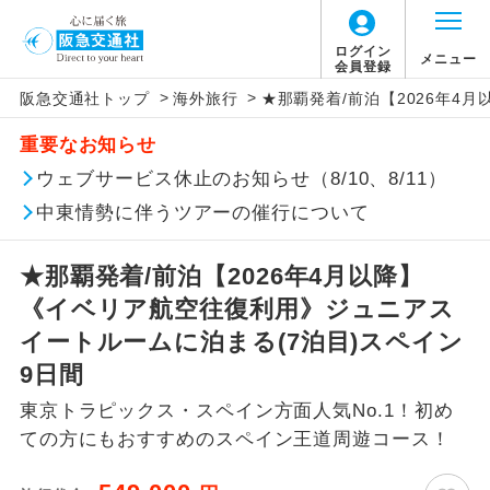
ログイン
メニュー
会員登録
>
>
阪急交通社トップ
海外旅行
★那覇発着/前泊【2026年4
このツアーは以下の出発地から追加代金でご参
旅行代金に燃油サーチャージは含まれており
旅行代金に、以下の料金は含まれておりませ
アイコン
説明
加いただけます。
重要なお知らせ
ません。別途お支払いが必要となります。
ん。別途お支払が必要となります。
往路出発空港（駅）から復路到着空港
ウェブサービス休止のお知らせ（8/10、8/11）
※リクエスト受付の場合、ご手配の可否は後日回答さ
添乗員同行
目安：134,530円（2026/06/30現在）
（駅）まで同行します。
せていただきます。
※上記の燃油サーチャージは変更になる場合
【日本国内空港施設使用料】
中東情勢に伴うツアーの催行について
があります。
成田国際空港
現地到着後、現地係員が同行しお世話い
現地係員同行
たします。
追加代金にて各地発着ありとは
大人（12歳以上）2,460円、子供（2歳以上12
★那覇発着/前泊【2026年4月以降】
歳未満）1,240円
《イベリア航空往復利用》ジュニアス
バスガイド乗
バスガイドが乗務し、車内での観光案内
当ツアーは日程表に記載の出発空港だけで
務
があります。
イートルームに泊まる(7泊目)スペイン
なく、各地より下記追加代金にて飛行機や
【旅客保安サービス料】
9日間
鉄道などを利用しご参加いただけます。
新コース
成田国際空港
初登場のコースです。
東京トラピックス・スペイン方面人気No.1！初め
ご同行者様が異なる発着地をご希望の場合
大人（12歳以上）700円、子供（2歳以上12
ての方にもおすすめのスペイン王道周遊コース！
ユネスコに登録されている文化遺産や自
は、当社予約センターまで連絡ください。
歳未満）700円
世界遺産
然遺産を訪ねるコースです。