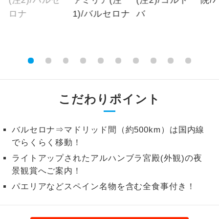
2026/9/12 大人（12歳以上）8,360円、子供
2名様から出発可能な個人型プランで
2名様催行
（2歳以上12歳未満）8,360円、幼児8,360円
す。
2026/9/13 大人（12歳以上）8,360円、子供
おひとり様参
おひとり様限定でご参加いただけるコー
（2歳以上12歳未満）8,360円、幼児8,360円
加限定
スです。
2026/10/3 大人（12歳以上）8,590円、子供
（2歳以上12歳未満）8,590円、幼児8,590円
1名様1室同代
1名様1室利用でも追加料金がかからない
金
コースです。
※上記以外の出発日につきましては料金確定
こだわりポイント
後にご案内いたします。
ご夫婦限定でご参加いただけるコースで
ご夫婦限定
※手配の都合により変更になる場合がありま
す。
バルセロナ⇒マドリッド間（約500km）は国内線
す。
でらくらく移動！
女性限定でご参加いただけるコースで
女性限定
す。
ライトアップされたアルハンブラ宮殿(外観)の夜
【その他諸税追加】
景観賞へご案内！
航空保険特別料金
ご参加にあたり年齢に制限があるコース
年齢制限あり
パエリアなどスペイン名物を含む全食事付き！
です。
2026/8/8 大人（12歳以上）650円、子供（2
歳以上12歳未満）650円2026/8/9 大人（12
利用航空会社が指定なので、ご出発の計
航空会社指定
歳以上）650円、子供（2歳以上12歳未満）
画にとても便利です。