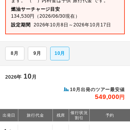
ます。 （ ）内料金は子供 旅行代金 です。
燃油サーチャージ目安
134,530円（2026/06/30現在）
設定期間
2026年10月8日～2026年10月17日
8月
9月
10月
10
2026年
月
10月出発のツアー最安値
549,000
円
催行状況
出発日
旅行代金
残席
予約
割引