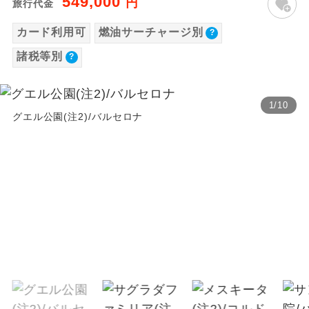
549,000
円
旅行代金
【海外空港諸税等】
温泉
温泉地にも宿泊するコースです。
カード利用可
燃油サーチャージ別
旅行代金に各国空港の旅客サービス施設使用
料と空港税等は含まれておりません。別途お
ご宿泊ホテルに露天風呂が付いていま
諸税等別
露天風呂
す。
支払いが必要となります。
2026/8/8 大人（12歳以上）8,530円、子供
大浴場
ご宿泊ホテルに大浴場が付いています。
1
/
10
（2歳以上12歳未満）8,530円、幼児8,530円
グエル公園(注2)/バルセロナ
2026/8/9 大人（12歳以上）8,530円、子供
全てのお食事が付いていますので、お食
全食事付き
（2歳以上12歳未満）8,530円、幼児8,530円
事の心配はいりません。（機内食を除
く）
2026/8/17 大人（12歳以上）8,560円、子供
（2歳以上12歳未満）8,560円、幼児8,560円
お部屋にてゆっくりとお召し上がりいた
お部屋食
2026/8/18 大人（12歳以上）8,560円、子供
だけます。
（2歳以上12歳未満）8,560円、幼児8,560円
トラベルイヤ
周りの音を気にせず、ガイドさんの説明
2026/9/7 大人（12歳以上）8,550円、子供
ホン
をじっくり聞くことができます。
（2歳以上12歳未満）8,550円、幼児8,550円
2026/9/8 大人（12歳以上）8,550円、子供
1名様から出発可能な個人型プランで
1名様催行
す。
（2歳以上12歳未満）8,550円、幼児8,550円