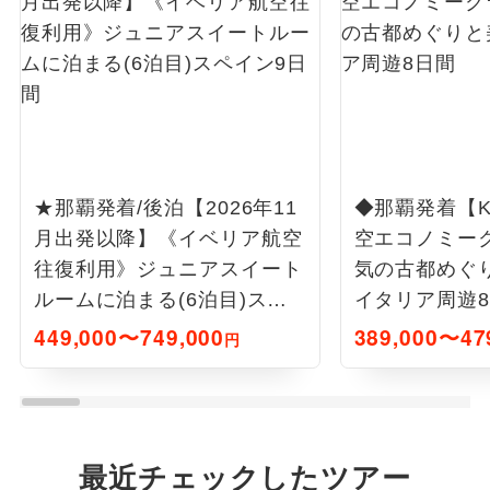
★那覇発着/後泊【2026年11
◆那覇発着【K
月出発以降】《イベリア航空
空エコノミー
往復利用》ジュニアスイート
気の古都めぐ
ルームに泊まる(6泊目)スペ
イタリア周遊
イン9日間
449,000〜749,000
389,000〜47
円
最近チェックしたツアー