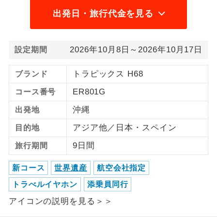
650円2026/8/17 大人（12歳以上）650円、
出発日・旅行代金を見る
ご紹介するホテルを指定したコースで
ホテル指定
子供（2歳以上12歳未満）650円
す。
2026/8/18 大人（12歳以上）650円、子供
2026年10月8日～2026年10月17日
設定期間
（2歳以上12歳未満）650円2026/9/7 大人
（12歳以上）650円、子供（2歳以上12歳未
トラピックス H68
ブランド
満）650円2026/9/8 大人（12歳以上）650
ER801G
コース番号
円、子供（2歳以上12歳未満）650円
2026/9/12 大人（12歳以上）640円、子供
沖縄
出発地
（2歳以上12歳未満）640円2026/9/13 大人
アジア他／日本・スペイン
目的地
（12歳以上）640円、子供（2歳以上12歳未
9日間
旅行期間
満）640円2026/10/3 大人（12歳以上）640
円、子供（2歳以上12歳未満）640円国際観光
新コース
世界遺産
航空会社指定
旅客税
トラべルイヤホン
添乗員同行
2026/9/12 大人（12歳以上）3,000円、子供
アイコンの説明を見る＞＞
（2歳以上12歳未満）3,000円2026/9/13 大
人（12歳以上）3,000円、子供（2歳以上12歳