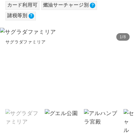
カード利用可
燃油サーチャージ別
【海外空港諸税等】
温泉
温泉地にも宿泊するコースです。
諸税等別
旅行代金に各国空港の旅客サービス施設使用
料と空港税等は含まれておりません。別途お
ご宿泊ホテルに露天風呂が付いていま
露天風呂
す。
支払いが必要となります。料金確定後、お知
1
/
8
らせいたします。
サグラダファミリア
大浴場
ご宿泊ホテルに大浴場が付いています。
全てのお食事が付いていますので、お食
全食事付き
事の心配はいりません。（機内食を除
く）
お部屋にてゆっくりとお召し上がりいた
お部屋食
だけます。
トラベルイヤ
周りの音を気にせず、ガイドさんの説明
ホン
をじっくり聞くことができます。
1名様から出発可能な個人型プランで
1名様催行
す。