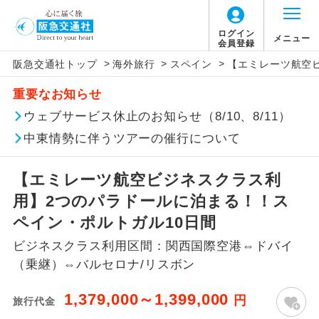
ログイン
メニュー
会員登録
>
>
>
阪急交通社トップ
海外旅行
スペイン
【エミレーツ航空
このツアーは以下の出発地から追加代金でご参
旅行代金に燃油サーチャージは含まれており
旅行代金に、以下の料金は含まれておりませ
アイコン
説明
加いただけます。
重要なお知らせ
ません。別途お支払いが必要となります。
ん。別途お支払が必要となります。
往路出発空港（駅）から復路到着空港
ウェブサービス休止のお知らせ（8/10、8/11）
※リクエスト受付の場合、ご手配の可否は後日回答さ
添乗員同行
目安：98,000円（2026/05/11現在）
（駅）まで同行します。
せていただきます。
※上記の燃油サーチャージは変更になる場合
【日本国内空港施設使用料】
中東情勢に伴うツアーの催行について
があります。
関西国際空港
現地到着後、現地係員が同行しお世話い
現地係員同行
たします。
追加代金にて各地発着ありとは
大人（12歳以上）3,310円、子供（2歳以上12
【エミレーツ航空ビジネスクラス利
歳未満）1,660円
用】2つのパラドールに泊まる！！ス
バスガイド乗
バスガイドが乗務し、車内での観光案内
当ツアーは日程表に記載の出発空港だけで
務
があります。
ペイン・ポルトガル10日間
なく、各地より下記追加代金にて飛行機や
【旅客保安サービス料】
ビジネスクラス利用区間：関西国際空港⇔ドバイ
鉄道などを利用しご参加いただけます。
新コース
関西国際空港
初登場のコースです。
（乗継）⇔バルセロナ/リスボン
ご同行者様が異なる発着地をご希望の場合
大人（12歳以上）320円、子供（2歳以上12
ユネスコに登録されている文化遺産や自
は、当社予約センターまで連絡ください。
歳未満）320円
世界遺産
1,379,000～1,399,000
円
旅行代金
然遺産を訪ねるコースです。