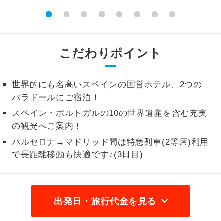
2名様から出発可能な個人型プランで
2名様催行
す。
おひとり様参
おひとり様限定でご参加いただけるコー
こだわりポイント
加限定
スです。
1名様1室同代
世界的にも名高いスペインの国営ホテル、2つの
1名様1室利用でも追加料金がかからない
金
コースです。
パラドールにご宿泊！
スペイン・ポルトガルの10の世界遺産を含む充実
ご夫婦限定でご参加いただけるコースで
ご夫婦限定
の観光へご案内！
す。
バルセロナ→マドリッド間は特急列車(2等席)利用
女性限定でご参加いただけるコースで
女性限定
で長距離移動も快適です♪(3日目)
す。
ご参加にあたり年齢に制限があるコース
年齢制限あり
です。
出発日・旅行代金を見る
利用航空会社が指定なので、ご出発の計
航空会社指定
画にとても便利です。