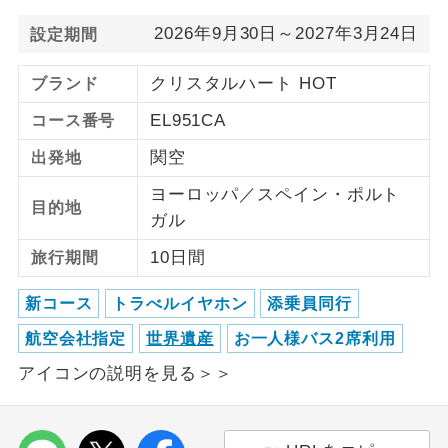
2026年9月30日～2027年3月24日
設定期間
ご紹介するホテルを指定したコースで
ホテル指定
す。
クリスタルハート HOT
ブランド
EL951CA
コース番号
関空
出発地
ヨーロッパ／スペイン・ポルト
目的地
ガル
10日間
旅行期間
新コース
トラべルイヤホン
添乗員同行
航空会社指定
世界遺産
お一人様バス2席利用
アイコンの説明を見る＞＞