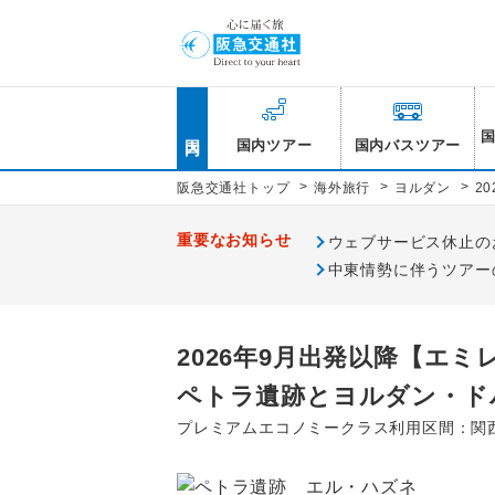
国内
国内ツアー
国内バスツアー
>
>
>
阪急交通社トップ
海外旅行
ヨルダン
2
重要なお知らせ
ウェブサービス休止のお知
中東情勢に伴うツアー
2026年9月出発以降【エ
ペトラ遺跡とヨルダン・ド
プレミアムエコノミークラス利用区間：関