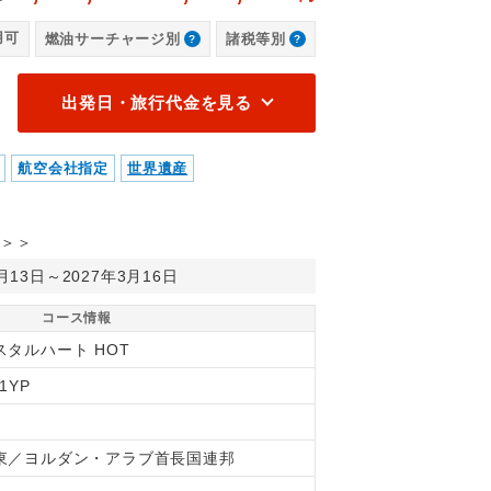
ド
用可
燃油サーチャージ別
諸税等別
出発日・旅行代金を見る
航空会社指定
世界遺産
＞＞
0月13日～2027年3月16日
コース情報
スタルハート HOT
1YP
東／ヨルダン・アラブ首長国連邦