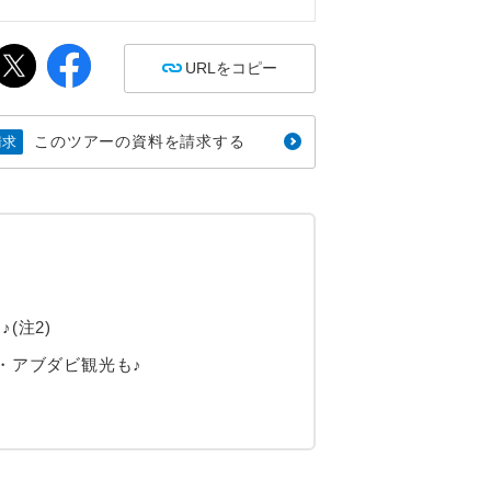
間
URLをコピー
このツアーの資料を請求する
請求
(注2)
・アブダビ観光も♪