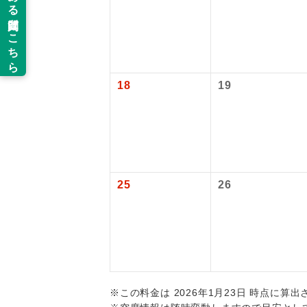
新コ
追加代金にて
旅行代金に燃
【旅客保安サ
目安：98,000
関西国際空港
当ツアーは
※上記の燃油
世界
大人（12歳以
道などを利
ご同行者様
18
19
温
【海外空港諸
旅行代金に各
露天
払いが必要と
大浴
25
26
全食事
お部
トラベル
※この料金は 2026年1月23日 時点に算