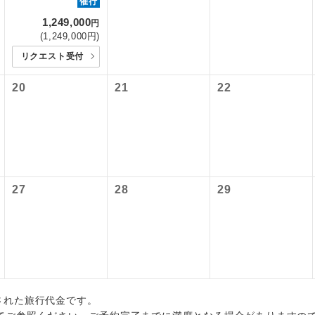
催行
初登場のコースです。
ース
各地発着ありとは
油サーチャージは含まれておりません。別途お支払いが必要とな
1,249,000
ービス料】
円
円（2026/05/11現在）
(1,249,000円)
ユネスコに登録されている文化遺産や自然遺産
日程表に記載の出発空港だけでなく、各地より下記追加代金にて
サーチャージは変更になる場合があります。
遺産
上）320円、子供（2歳以上12歳未満）320円
スです。
リクエスト受付
用しご参加いただけます。
が異なる発着地をご希望の場合は、当社予約センターまで連絡く
20
21
22
温泉地にも宿泊するコースです。
泉
税等】
国空港の旅客サービス施設使用料と空港税等は含まれておりませ
ご宿泊ホテルに露天風呂が付いています。
風呂
なります。料金確定後、お知らせいたします。
ご宿泊ホテルに大浴場が付いています。
場
全てのお食事が付いていますので、お食事の心
27
28
29
付き
ん。（機内食を除く）
お部屋にてゆっくりとお召し上がりいただけま
屋食
周りの音を気にせず、ガイドさんの説明をじっ
イヤホン
ができます。
出された旅行代金です。