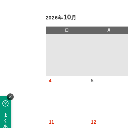
10
2026年
月
日
月
アイ
4
5
添乗員
旅行代金に、
現地係
【日本国内空
このツアーは
関西国際空港
※リクエスト受
バスガイ
11
12
大人（12歳以上