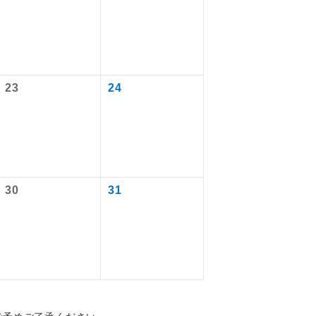
ります。
を訪ねるコー
飛行機や鉄
ださい。
23
24
ん。別途お支
配はいりませ
30
31
す。
くり聞くこと