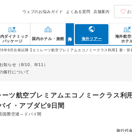
お
ウェブのお悩みガイド
よくある質問
店舗案内
海外
国内ダイナミック
海外航空
国内ホテル・旅館
海外ツアー
パッケージ
ホテ
026年9月出発以降【エミレーツ航空プレミアムエコノミークラス利用】新・
らせ（8/10、8/11）
の催行について
ミレーツ航空プレミアムエコノミークラス利
バイ・アブダビ9日間
西国際空港⇔ドバイ間
旅行代