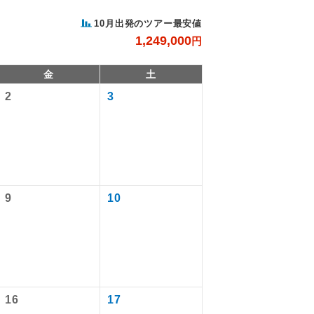
10月出発のツアー最安値
1,249,000
円
金
土
2
3
9
10
で同行しま
。
す。
ます。
16
17