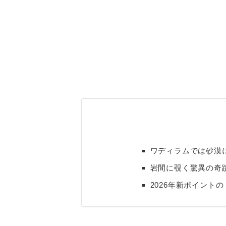
ワディラムでは砂漠に
岩間に覗く驚異の奇
2026年新ポイント