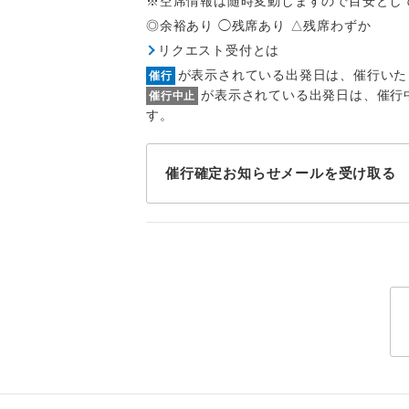
※空席情報は随時変動しますので目安とし
1名様
◎余裕あり ◯残席あり △残席わずか
2名様
リクエスト受付とは
が表示されている出発日は、催行いた
催行
おひとり様
が表示されている出発日は、催行
催行中止
す。
1名様1
ご夫婦
催行確定お知らせメールを受け取る
女性
年齢制
航空会
ホテル