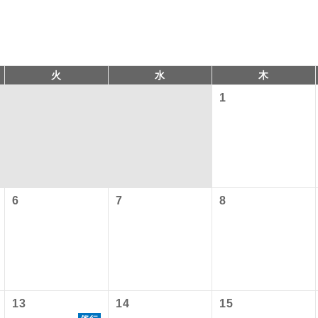
火
水
木
1
コン
説明
6
7
8
往路出発空港（駅）から復路到着空港（駅）ま
同行
す。
以下の料金は含まれておりません。別途お支払が必要となります
現地到着後、現地係員が同行しお世話いたしま
員同行
港施設使用料】
以下の出発地から追加代金でご参加いただけます。
バスガイドが乗務し、車内での観光案内があり
付の場合、ご手配の可否は後日回答させていただきます。
ド乗務
13
14
15
）3,310円、子供（2歳以上12歳未満）1,660円