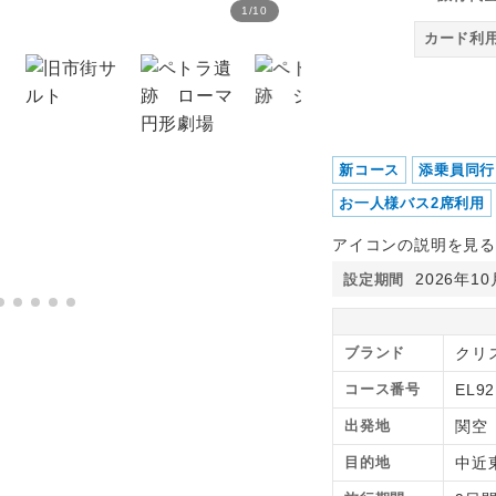
1
/
10
死海
カード利
新コース
添乗員同行
お一人様バス2席利用
アイコンの説明を見る
2026年1
設定期間
ブランド
クリ
コース番号
EL92
出発地
関空
目的地
中近