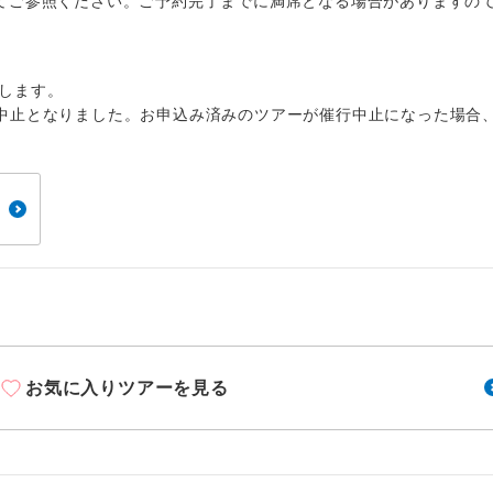
1名様から出発可能な個人型プランです。
てご参照ください。ご予約完了までに満席となる場合がありますの
催行
2名様から出発可能な個人型プランです。
催行
します。
おひとり様限定でご参加いただけるコースです
参加限定
中止となりました。お申込み済みのツアーが催行中止になった場合
1名様1室利用でも追加料金がかからないコース
室同代金
ご夫婦限定でご参加いただけるコースです。
限定
女性限定でご参加いただけるコースです。
限定
ご参加にあたり年齢に制限があるコースです。
限あり
利用航空会社が指定なので、ご出発の計画にと
社指定
す。
お気に入りツアーを見る
ご紹介するホテルを指定したコースです。
指定