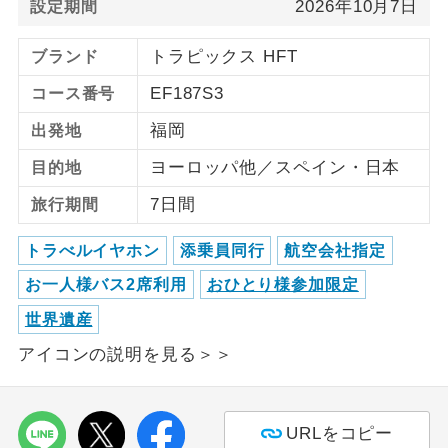
2026年10月7日
設定期間
ご紹介するホテルを指定したコースで
ホテル指定
トラピックス HFT
ブランド
す。
EF187S3
コース番号
福岡
出発地
ヨーロッパ他／スペイン・日本
目的地
7日間
旅行期間
トラべルイヤホン
添乗員同行
航空会社指定
お一人様バス2席利用
おひとり様参加限定
世界遺産
アイコンの説明を見る＞＞
URLをコピー