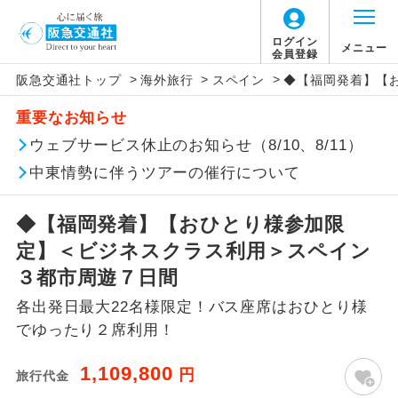
ログイン
メニュー
会員登録
>
>
>
阪急交通社トップ
海外旅行
スペイン
◆【福岡発着】【
このツアーは以下の出発地から追加代金でご参
旅行代金に燃油サーチャージは含まれており
旅行代金に、以下の料金は含まれておりませ
アイコン
説明
加いただけます。
重要なお知らせ
ません。別途お支払いが必要となります。
ん。別途お支払が必要となります。
往路出発空港（駅）から復路到着空港
ウェブサービス休止のお知らせ（8/10、8/11）
※リクエスト受付の場合、ご手配の可否は後日回答さ
添乗員同行
目安：136,000円（2026/06/30現在）
（駅）まで同行します。
せていただきます。
※上記の燃油サーチャージは変更になる場合
【日本国内空港施設使用料】
中東情勢に伴うツアーの催行について
があります。
関西国際空港
現地到着後、現地係員が同行しお世話い
現地係員同行
たします。
追加代金にて各地発着ありとは
大人（12歳以上）3,310円、子供（2歳以上12
◆【福岡発着】【おひとり様参加限
歳未満）1,660円
定】＜ビジネスクラス利用＞スペイン
バスガイド乗
バスガイドが乗務し、車内での観光案内
当ツアーは日程表に記載の出発空港だけで
務
があります。
３都市周遊７日間
なく、各地より下記追加代金にて飛行機や
【旅客保安サービス料】
各出発日最大22名様限定！バス座席はおひとり様
鉄道などを利用しご参加いただけます。
新コース
関西国際空港
初登場のコースです。
でゆったり２席利用！
ご同行者様が異なる発着地をご希望の場合
大人（12歳以上）320円、子供（2歳以上12
ユネスコに登録されている文化遺産や自
は、当社予約センターまで連絡ください。
歳未満）320円
世界遺産
1,109,800
円
旅行代金
然遺産を訪ねるコースです。