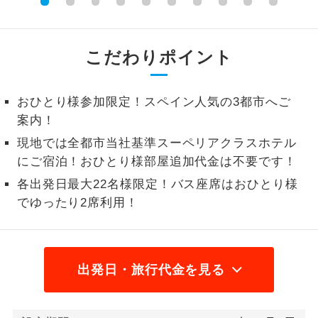
2名様から出発可能な個人型プランで
2名様催行
す。
こだわりポイント
おひとり様参
おひとり様限定でご参加いただけるコー
加限定
スです。
おひとり様参加限定！スペイン人気の3都市へご
案内！
1名様1室同代
1名様1室利用でも追加料金がかからない
金
コースです。
現地では全都市当社基準スーペリアクラスホテル
にご宿泊！おひとり様部屋追加代金は不要です！
ご夫婦限定でご参加いただけるコースで
ご夫婦限定
す。
各出発日最大22名様限定！バス座席はおひとり様
でゆったり2席利用！
女性限定でご参加いただけるコースで
女性限定
す。
ご参加にあたり年齢に制限があるコース
年齢制限あり
出発日・旅行代金を見る
です。
利用航空会社が指定なので、ご出発の計
航空会社指定
画にとても便利です。