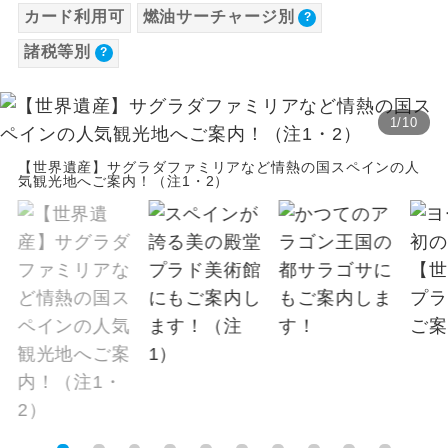
カード利用可
燃油サーチャージ別
【海外空港諸税等】
温泉
温泉地にも宿泊するコースです。
諸税等別
旅行代金に各国空港の旅客サービス施設使用
料と空港税等は含まれておりません。別途お
ご宿泊ホテルに露天風呂が付いていま
露天風呂
す。
支払いが必要となります。
1
/
10
大人（12歳以上）6,490円、子供（2歳以上12
大浴場
ご宿泊ホテルに大浴場が付いています。
歳未満）6,490円、幼児3,930円
【世界遺産】サグラダファミリアなど情熱の国スペインの人
気観光地へご案内！（注1・2）
※手配の都合により変更になる場合がありま
全てのお食事が付いていますので、お食
全食事付き
す。
事の心配はいりません。（機内食を除
く）
【その他諸税追加】
お部屋にてゆっくりとお召し上がりいた
お部屋食
航空保険特別料金
だけます。
大人（12歳以上）3,000円、子供（2歳以上12
トラベルイヤ
周りの音を気にせず、ガイドさんの説明
歳未満）3,000円
ホン
をじっくり聞くことができます。
1名様から出発可能な個人型プランで
1名様催行
す。