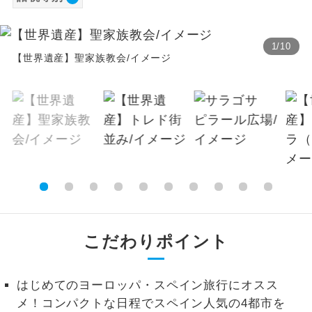
（2歳以上12歳未満）8,280円、幼児3,980円
温泉
温泉地にも宿泊するコースです。
2026/8/26 大人（12歳以上）8,340円、子供
1
/
10
（2歳以上12歳未満）8,340円、幼児4,020円
ご宿泊ホテルに露天風呂が付いていま
【世界遺産】聖家族教会/イメージ
露天風呂
す。
2026/9/2 大人（12歳以上）8,390円、子供
（2歳以上12歳未満）8,390円、幼児4,030円
大浴場
ご宿泊ホテルに大浴場が付いています。
2026/9/9 大人（12歳以上）8,110円、子供
（2歳以上12歳未満）8,110円、幼児3,910円
全てのお食事が付いていますので、お食
全食事付き
※上記以外の出発日につきましては料金確定
事の心配はいりません。（機内食を除
く）
後にご案内いたします。
※手配の都合により変更になる場合がありま
お部屋にてゆっくりとお召し上がりいた
お部屋食
す。
だけます。
こだわりポイント
トラベルイヤ
周りの音を気にせず、ガイドさんの説明
【その他諸税追加】
ホン
をじっくり聞くことができます。
航空保険特別料金
はじめてのヨーロッパ・スペイン旅行にオスス
2026/8/12 大人（12歳以上）2,600円、子供
1名様から出発可能な個人型プランで
1名様催行
メ！コンパクトな日程でスペイン人気の4都市を
す。
（2歳以上12歳未満）2,600円2026/8/26 大