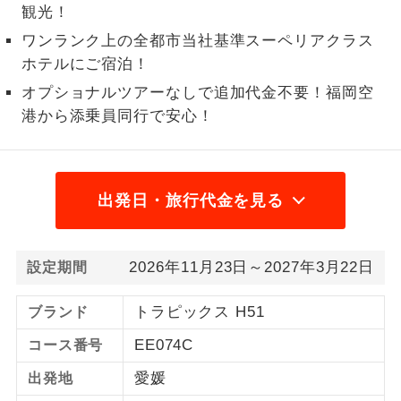
観光！
人（12歳以上）2,600円、子供（2歳以上12歳
2名様から出発可能な個人型プランで
2名様催行
ワンランク上の全都市当社基準スーペリアクラス
未満）2,600円2026/9/2 大人（12歳以上）
す。
ホテルにご宿泊！
2,640円、子供（2歳以上12歳未満）2,640円
おひとり様参
おひとり様限定でご参加いただけるコー
オプショナルツアーなしで追加代金不要！福岡空
2026/9/9 大人（12歳以上）2,520円、子供
加限定
スです。
港から添乗員同行で安心！
（2歳以上12歳未満）2,520円
1名様1室同代
1名様1室利用でも追加料金がかからない
金
コースです。
出発日・旅行代金を見る
ご夫婦限定でご参加いただけるコースで
ご夫婦限定
す。
2026年11月23日～2027年3月22日
設定期間
女性限定でご参加いただけるコースで
女性限定
す。
トラピックス H51
ブランド
ご参加にあたり年齢に制限があるコース
年齢制限あり
EE074C
です。
コース番号
愛媛
出発地
利用航空会社が指定なので、ご出発の計
航空会社指定
画にとても便利です。