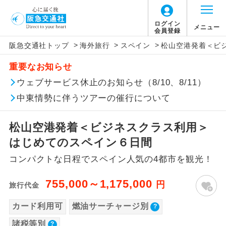
ログイン
メニュー
会員登録
>
>
>
阪急交通社トップ
海外旅行
スペイン
松山空港発着＜ビ
このツアーは以下の出発地から追加代金でご参
旅行代金に燃油サーチャージは含まれており
旅行代金に、以下の料金は含まれておりませ
アイコン
説明
加いただけます。
重要なお知らせ
ません。別途お支払いが必要となります。
ん。別途お支払が必要となります。
往路出発空港（駅）から復路到着空港
ウェブサービス休止のお知らせ（8/10、8/11）
※リクエスト受付の場合、ご手配の可否は後日回答さ
添乗員同行
目安：53,000円（2026/06/24現在）
（駅）まで同行します。
せていただきます。
※上記の燃油サーチャージは変更になる場合
【日本国内空港施設使用料】
中東情勢に伴うツアーの催行について
があります。
福岡空港
現地到着後、現地係員が同行しお世話い
現地係員同行
たします。
追加代金にて各地発着ありとは
大人（12歳以上）2,530円、子供（2歳以上12
松山空港発着＜ビジネスクラス利用＞
歳未満）1,260円
はじめてのスペイン６日間
バスガイド乗
バスガイドが乗務し、車内での観光案内
当ツアーは日程表に記載の出発空港だけで
務
があります。
コンパクトな日程でスペイン人気の4都市を観光！
なく、各地より下記追加代金にて飛行機や
【海外空港諸税等】
鉄道などを利用しご参加いただけます。
新コース
旅行代金に各国空港の旅客サービス施設使用
初登場のコースです。
755,000～1,175,000
円
旅行代金
ご同行者様が異なる発着地をご希望の場合
料と空港税等は含まれておりません。別途お
カード利用可
燃油サーチャージ別
ユネスコに登録されている文化遺産や自
は、当社予約センターまで連絡ください。
支払いが必要となります。
世界遺産
然遺産を訪ねるコースです。
諸税等別
2026/8/12 大人（12歳以上）8,280円、子供