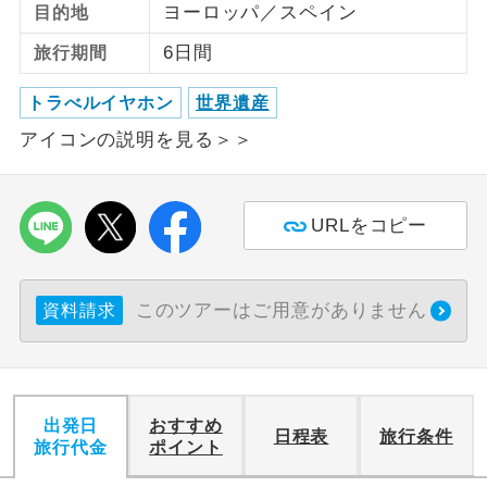
ヨーロッパ／スペイン
目的地
ご紹介するホテルを指定したコースで
6日間
ホテル指定
旅行期間
す。
トラべルイヤホン
世界遺産
アイコンの説明を見る＞＞
URLをコピー
このツアーはご用意がありません
資料請求
出発日
おすすめ
日程表
旅行条件
旅行代金
ポイント