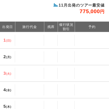
11月出発のツアー最安値
775,000
円
催行状況
出発日
旅行代金
残席
予約
割引
1
(日)
2
(月)
3
(火)
4
(水)
5
(木)