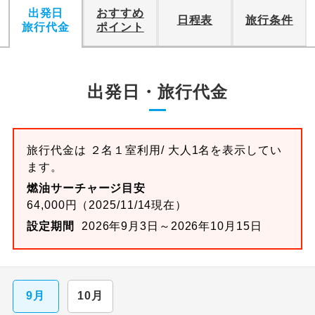
青森県
三沢空港
27,500
円
出発日
おすすめ
日程表
旅行条件
旅行代金
ポイント
秋田県
秋田空港
27,500
円
石川県
小松空港
27,500
円
島根県
出雲空港
27,500
円
出発日・旅行代金
岡山県
岡山空港
27,500
円
広島県
広島空港
27,500
円
旅行代金は ２名１室利用/ 大人1名を表示してい
山口県
山口宇部空港
27,500
円
ます。
徳島県
徳島空港
27,500
円
燃油サーチャージ目安
香川県
高松空港
27,500
円
64,000円（2025/11/14現在）
設定期間
2026年9月3日～2026年10月15日
愛媛県
松山空港
27,500
円
高知県
高知龍馬空港
27,500
円
長崎県
長崎空港
27,500
円
9月
10月
熊本県
阿蘇くまもと空港
27,500
円