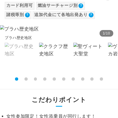
カード利用可
燃油サーチャージ別
旅行代金に各国空港の旅客サービス施設使用
温泉
温泉地にも宿泊するコースです。
飛行機追加代金（1名様につき）
料と空港税等は含まれておりません。別途お
諸税等別
追加代金にて各地出発あり
設定期間（往路出発日）：2026年4月1日〜2026
支払いが必要となります。料金確定後、お知
ご宿泊ホテルに露天風呂が付いていま
露天風呂
年10月31日
す。
らせいたします。
【往路】
1
/
10
プラハ歴史地区
大浴場
ご宿泊ホテルに大浴場が付いています。
出発地
追加代金
北海道
新千歳空港
27,500
円
全てのお食事が付いていますので、お食
全食事付き
事の心配はいりません。（機内食を除
北海道
女満別空港
27,500
円
く）
北海道
たんちょう釧路空港
27,500
円
お部屋にてゆっくりとお召し上がりいた
お部屋食
北海道
旭川空港
27,500
円
だけます。
北海道
とかち帯広空港
27,500
円
トラベルイヤ
周りの音を気にせず、ガイドさんの説明
ホン
北海道
函館空港
27,500
円
をじっくり聞くことができます。
こだわりポイント
青森県
青森空港
27,500
円
1名様から出発可能な個人型プランで
1名様催行
青森県
三沢空港
27,500
円
す。
女性参加限定！女性添乗員が同行します！