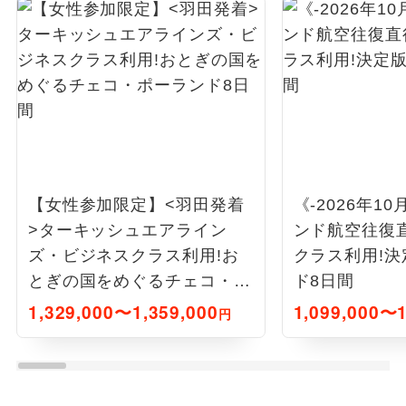
【女性参加限定】<羽田発着
《-2026年1
>ターキッシュエアライン
ンド航空往復
ズ・ビジネスクラス利用!お
クラス利用!
とぎの国をめぐるチェコ・ポ
ド8日間
ーランド8日間
1,329,000〜1,359,000
1,099,000〜1
円