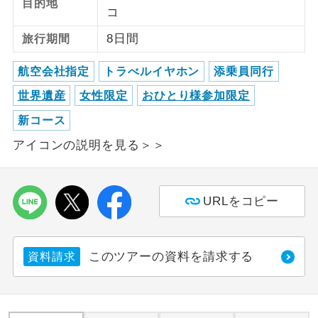
目的地
コ
宮崎県
宮崎空港
27,500
円
ご紹介するホテルを指定したコースで
ホテル指定
8日間
旅行期間
す。
鹿児島県
鹿児島空港
27,500
円
航空会社指定
トラべルイヤホン
添乗員同行
沖縄県
那覇空港
37,500
円
世界遺産
女性限定
おひとり様参加限定
【復路】
新コース
到着地
追加代金
アイコンの説明を見る＞＞
北海道
新千歳空港
27,500
円
北海道
女満別空港
27,500
円
北海道
たんちょう釧路空港
27,500
円
URLをコピー
北海道
旭川空港
27,500
円
北海道
とかち帯広空港
27,500
円
このツアーの資料を請求する
資料請求
北海道
函館空港
27,500
円
青森県
青森空港
27,500
円