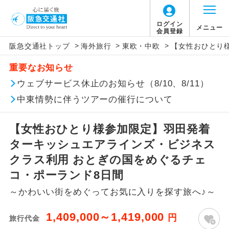
ログイン
メニュー
会員登録
>
>
>
阪急交通社トップ
海外旅行
東欧・中欧
【女性おひとり
このツアーは以下の出発地から追加代金でご参
旅行代金に燃油サーチャージは含まれており
旅行代金に、以下の料金は含まれておりませ
アイコン
説明
加いただけます。
重要なお知らせ
ません。別途お支払いが必要となります。
ん。別途お支払が必要となります。
往路出発空港（駅）から復路到着空港
ウェブサービス休止のお知らせ（8/10、8/11）
※リクエスト受付の場合、ご手配の可否は後日回答さ
添乗員同行
目安：64,000円（2025/11/14現在）
（駅）まで同行します。
せていただきます。
※上記の燃油サーチャージは変更になる場合
【日本国内空港施設使用料】
中東情勢に伴うツアーの催行について
があります。
羽田空港
現地到着後、現地係員が同行しお世話い
現地係員同行
たします。
追加代金にて各地発着ありとは
2026/8/9〜2026/10/5 大人（12歳以上）
【女性おひとり様参加限定】羽田発着
2,950円、子供（2歳以上12歳未満）1,470円
ターキッシュエアラインズ・ビジネス
バスガイド乗
バスガイドが乗務し、車内での観光案内
当ツアーは日程表に記載の出発空港だけで
務
2026/10/6〜2027/6/4 大人（12歳以上）
があります。
クラス利用 おとぎの国をめぐるチェ
なく、各地より下記追加代金にて飛行機や
2,950円、子供（2歳以上12歳未満）1,470円
コ・ポーランド8日間
鉄道などを利用しご参加いただけます。
新コース
2027/6/5〜 大人（12歳以上）2,950円、子供
初登場のコースです。
～かわいい街をめぐってお気に入りを探す旅へ♪～
ご同行者様が異なる発着地をご希望の場合
（2歳以上12歳未満）1,470円
ユネスコに登録されている文化遺産や自
は、当社予約センターまで連絡ください。
世界遺産
1,409,000～1,419,000
円
旅行代金
然遺産を訪ねるコースです。
【海外空港諸税等】