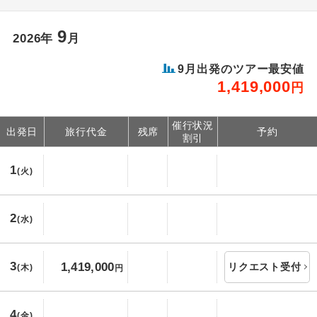
大分県
大分空港
27,500
円
9
宮崎県
宮崎空港
27,500
円
2026年
月
鹿児島県
鹿児島空港
27,500
円
9月出発のツアー最安値
1,419,000
沖縄県
那覇空港
37,500
円
円
催行状況
出発日
旅行代金
残席
予約
割引
1
(火)
2
(水)
3
1,419,000
リクエスト受付
(木)
円
4
(金)