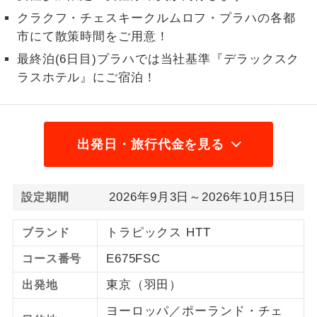
クラクフ・チェスキークルムロフ・プラハの各都
秋田県
秋田空港
27,500
円
2名様から出発可能な個人型プランで
2名様催行
市にて散策時間をご用意！
す。
石川県
小松空港
27,500
円
最終泊(6日目)プラハでは当社基準『デラックスク
島根県
出雲空港
27,500
円
おひとり様参
おひとり様限定でご参加いただけるコー
ラスホテル』にご宿泊！
加限定
スです。
岡山県
岡山空港
27,500
円
広島県
広島空港
27,500
円
1名様1室同代
1名様1室利用でも追加料金がかからない
金
コースです。
山口県
山口宇部空港
27,500
円
出発日・旅行代金を見る
徳島県
徳島空港
27,500
円
ご夫婦限定でご参加いただけるコースで
ご夫婦限定
す。
香川県
高松空港
27,500
円
2026年9月3日～2026年10月15日
設定期間
女性限定でご参加いただけるコースで
愛媛県
松山空港
27,500
円
女性限定
す。
トラピックス HTT
ブランド
高知県
高知龍馬空港
27,500
円
ご参加にあたり年齢に制限があるコース
E675FSC
コース番号
年齢制限あり
長崎県
長崎空港
27,500
円
です。
東京（羽田）
出発地
熊本県
阿蘇くまもと空港
27,500
円
利用航空会社が指定なので、ご出発の計
航空会社指定
ヨーロッパ／ポーランド・チェ
大分県
大分空港
27,500
円
画にとても便利です。