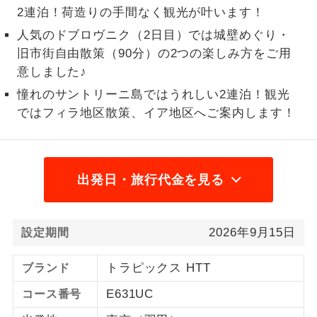
2連泊！荷造りの手間なく観光が叶います！
熊本県
阿蘇くまもと空港
27,500
円
2名様から出発可能な個人型プランで
2名様催行
人気のドブロヴニク（2日目）では城壁めぐり・
す。
大分県
大分空港
37,500
円
旧市街自由散策（90分）の2つの楽しみ方をご用
宮崎県
宮崎空港
27,500
円
おひとり様参
おひとり様限定でご参加いただけるコー
意しました♪
加限定
スです。
鹿児島県
鹿児島空港
27,500
円
憧れのサントリーニ島ではうれしい2連泊！観光
ではフィラ地区散策、イア地区へご案内します！
沖縄県
那覇空港
37,500
円
1名様1室同代
1名様1室利用でも追加料金がかからない
金
コースです。
【復路】
ご夫婦限定でご参加いただけるコースで
到着地
追加代金
ご夫婦限定
出発日・旅行代金を見る
す。
北海道
新千歳空港
27,500
円
女性限定でご参加いただけるコースで
女性限定
北海道
女満別空港
27,500
円
す。
2026年9月15日
設定期間
北海道
たんちょう釧路空港
27,500
円
ご参加にあたり年齢に制限があるコース
年齢制限あり
トラピックス HTT
ブランド
北海道
旭川空港
27,500
円
です。
E631UC
青森県
青森空港
27,500
円
コース番号
利用航空会社が指定なので、ご出発の計
航空会社指定
画にとても便利です。