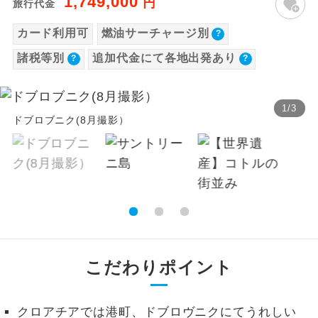
1,749,000
円
旅行代金
旅行代金に各国空港の旅客サービス施設使用
温泉
温泉地にも宿泊するコースです。
飛行機追加代金（1名様につき）
カード利用可
燃油サーチャージ別
料と空港税等は含まれておりません。別途お
設定期間（往路出発日）：2026年4月1日〜2026
支払いが必要となります。
ご宿泊ホテルに露天風呂が付いていま
諸税等別
追加代金にて各地出発あり
露天風呂
年9月30日
す。
大人（12歳以上）8,330円、子供（2歳以上12
【往路】
歳未満）8,330円
大浴場
ご宿泊ホテルに大浴場が付いています。
1
/
3
出発地
追加代金
※手配の都合により変更になる場合がありま
ドブロブニク(8月撮影）
す。
北海道
新千歳空港
27,500
円
全てのお食事が付いていますので、お食
全食事付き
事の心配はいりません。（機内食を除
北海道
女満別空港
27,500
円
く）
【その他諸税追加】
北海道
たんちょう釧路空港
27,500
円
航空保険特別料金
お部屋にてゆっくりとお召し上がりいた
お部屋食
北海道
旭川空港
27,500
円
2026/8/11 大人（12歳以上）3,000円、子供
だけます。
（2歳以上12歳未満）3,000円滞在税・宿泊
青森県
青森空港
27,500
円
トラベルイヤ
周りの音を気にせず、ガイドさんの説明
税・都市その他諸税
ホン
青森県
三沢空港
27,500
円
こだわりポイント
をじっくり聞くことができます。
2026/8/11 大人（12歳以上）4,670円、子供
秋田県
秋田空港
27,500
円
（2歳以上12歳未満）4,670円
1名様から出発可能な個人型プランで
1名様催行
愛媛県
松山空港
27,500
円
す。
クロアチアでは港町、ドブロヴニクにてうれしい