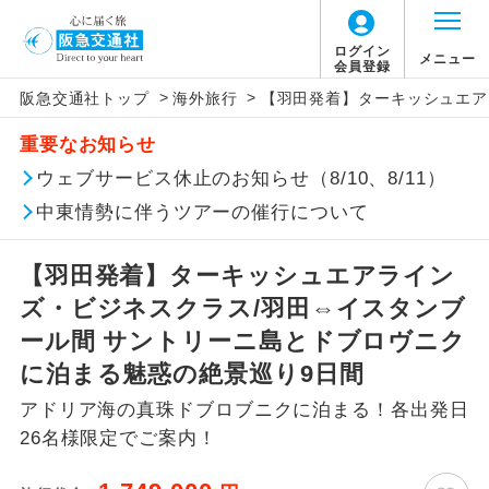
ログイン
メニュー
会員登録
>
>
阪急交通社トップ
海外旅行
【羽田発着】ターキッシュエア
このツアーは以下の出発地から追加代金でご参
旅行代金に燃油サーチャージは含まれており
旅行代金に、以下の料金は含まれておりませ
アイコン
説明
加いただけます。
重要なお知らせ
ません。別途お支払いが必要となります。
ん。別途お支払が必要となります。
往路出発空港（駅）から復路到着空港
ウェブサービス休止のお知らせ（8/10、8/11）
※リクエスト受付の場合、ご手配の可否は後日回答さ
添乗員同行
目安：136,000円（2026/07/01現在）
（駅）まで同行します。
せていただきます。
※上記の燃油サーチャージは変更になる場合
【日本国内空港施設使用料】
中東情勢に伴うツアーの催行について
があります。
羽田空港
現地到着後、現地係員が同行しお世話い
現地係員同行
たします。
追加代金にて各地発着ありとは
2026/8/9〜2026/10/5 大人（12歳以上）
【羽田発着】ターキッシュエアライン
2,950円、子供（2歳以上12歳未満）1,470円
ズ・ビジネスクラス/羽田⇔イスタンブ
バスガイド乗
バスガイドが乗務し、車内での観光案内
当ツアーは日程表に記載の出発空港だけで
務
2026/10/6〜2027/6/4 大人（12歳以上）
があります。
ール間 サントリーニ島とドブロヴニク
なく、各地より下記追加代金にて飛行機や
2,950円、子供（2歳以上12歳未満）1,470円
に泊まる魅惑の絶景巡り9日間
鉄道などを利用しご参加いただけます。
新コース
2027/6/5〜 大人（12歳以上）2,950円、子供
初登場のコースです。
アドリア海の真珠ドブロブニクに泊まる！各出発日
ご同行者様が異なる発着地をご希望の場合
（2歳以上12歳未満）1,470円
26名様限定でご案内！
ユネスコに登録されている文化遺産や自
は、当社予約センターまで連絡ください。
世界遺産
然遺産を訪ねるコースです。
【海外空港諸税等】