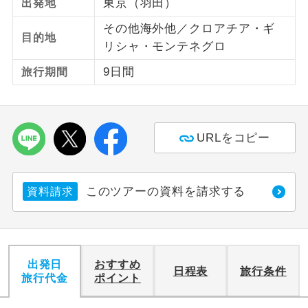
青森県
三沢空港
27,500
円
東京（羽田）
出発地
秋田県
秋田空港
27,500
円
その他海外他／クロアチア・ギ
ご紹介するホテルを指定したコースで
ホテル指定
目的地
す。
リシャ・モンテネグロ
愛媛県
松山空港
27,500
円
9日間
旅行期間
熊本県
阿蘇くまもと空港
27,500
円
大分県
大分空港
37,500
円
宮崎県
宮崎空港
27,500
円
URLをコピー
鹿児島県
鹿児島空港
27,500
円
沖縄県
那覇空港
37,500
円
このツアーの資料を請求する
資料請求
出発日
おすすめ
日程表
旅行条件
旅行代金
ポイント