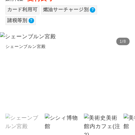
【海外空港諸税等】
温泉
カード利用可
燃油サーチャージ別
温泉地にも宿泊するコースです。
旅行代金に各国空港の旅客サービス施設使用
諸税等別
料と空港税等は含まれておりません。別途お
ご宿泊ホテルに露天風呂が付いていま
露天風呂
す。
支払いが必要となります。料金確定後、お知
らせいたします。
1
/
8
大浴場
ご宿泊ホテルに大浴場が付いています。
シェーンブルン宮殿
全てのお食事が付いていますので、お食
全食事付き
事の心配はいりません。（機内食を除
く）
お部屋にてゆっくりとお召し上がりいた
お部屋食
だけます。
トラベルイヤ
周りの音を気にせず、ガイドさんの説明
ホン
をじっくり聞くことができます。
1名様から出発可能な個人型プランで
1名様催行
す。