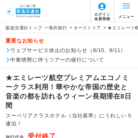
ログイン
メニュー
会員登録
>
>
>
阪急交通社トップ
海外旅行
オーストリア
★エミレーツ
このツアーは以下の出発地から追加代金でご参
旅行代金に燃油サーチャージは含まれており
旅行代金に、以下の料金は含まれておりませ
アイコン
説明
加いただけます。
重要なお知らせ
ません。別途お支払いが必要となります。
ん。別途お支払が必要となります。
往路出発空港（駅）から復路到着空港
ウェブサービス休止のお知らせ（8/10、8/11）
※リクエスト受付の場合、ご手配の可否は後日回答さ
添乗員同行
目安：79,000円（2025/09/02現在）
（駅）まで同行します。
せていただきます。
※上記の燃油サーチャージは変更になる場合
【日本国内空港施設使用料】
中東情勢に伴うツアーの催行について
があります。
関西国際空港
現地到着後、現地係員が同行しお世話い
現地係員同行
たします。
追加代金にて各地発着ありとは
大人（12歳以上）3,310円、子供（2歳以上12
★エミレーツ航空プレミアムエコノミ
歳未満）1,660円
ークラス利用！華やかな帝国の歴史と
バスガイド乗
バスガイドが乗務し、車内での観光案内
当ツアーは日程表に記載の出発空港だけで
務
があります。
音楽の都を訪れるウィーン長期滞在8日
なく、各地より下記追加代金にて飛行機や
【旅客保安サービス料】
間
鉄道などを利用しご参加いただけます。
新コース
関西国際空港
初登場のコースです。
スーペリアクラスホテル（当社基準）にうれしい５
ご同行者様が異なる発着地をご希望の場合
大人（12歳以上）320円、子供（2歳以上12
連泊！
ユネスコに登録されている文化遺産や自
は、当社予約センターまで連絡ください。
歳未満）320円
世界遺産
然遺産を訪ねるコースです。
受付終了
旅行代金