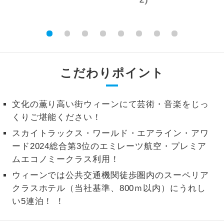
2名様から出発可能な個人型プランで
2名様催行
す。
おひとり様参
おひとり様限定でご参加いただけるコー
加限定
スです。
こだわりポイント
1名様1室同代
1名様1室利用でも追加料金がかからない
金
コースです。
文化の薫り高い街ウィーンにて芸術・音楽をじっ
くりご堪能ください！
ご夫婦限定でご参加いただけるコースで
ご夫婦限定
す。
スカイトラックス・ワールド・エアライン・アワ
ード2024総合第3位のエミレーツ航空・プレミア
女性限定でご参加いただけるコースで
女性限定
ムエコノミークラス利用！
す。
ウィーンでは公共交通機関徒歩圏内のスーペリア
ご参加にあたり年齢に制限があるコース
年齢制限あり
クラスホテル（当社基準、800ｍ以内）にうれし
です。
い5連泊！ ！
利用航空会社が指定なので、ご出発の計
航空会社指定
画にとても便利です。