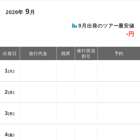
9
2026年
月
9月出発のツアー最安値
-
円
催行状況
出発日
旅行代金
残席
予約
割引
1
(火)
2
(水)
3
(木)
4
(金)