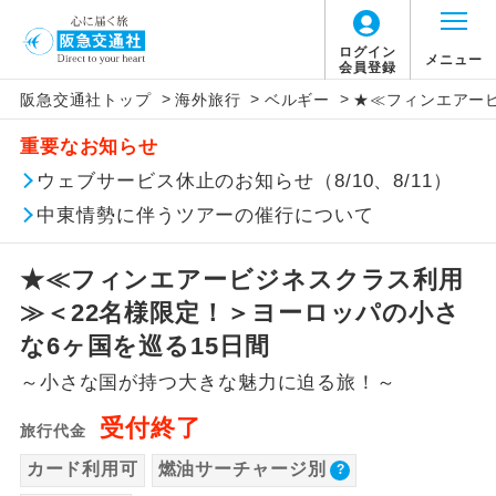
ログイン
メニュー
会員登録
>
>
>
阪急交通社トップ
海外旅行
ベルギー
★≪フィンエアービ
このツアーは以下の出発地から追加代金でご参
旅行代金に燃油サーチャージは含まれており
旅行代金に、以下の料金は含まれておりませ
アイコン
説明
加いただけます。
重要なお知らせ
ません。別途お支払いが必要となります。
ん。別途お支払が必要となります。
往路出発空港（駅）から復路到着空港
ウェブサービス休止のお知らせ（8/10、8/11）
※リクエスト受付の場合、ご手配の可否は後日回答さ
添乗員同行
目安：142,940円（2026/06/29現在）
（駅）まで同行します。
せていただきます。
※上記の燃油サーチャージは変更になる場合
【日本国内空港施設使用料】
中東情勢に伴うツアーの催行について
があります。
関西国際空港
現地到着後、現地係員が同行しお世話い
現地係員同行
たします。
追加代金にて各地発着ありとは
大人（12歳以上）3,310円、子供（2歳以上12
★≪フィンエアービジネスクラス利用
歳未満）1,660円
≫＜22名様限定！＞ヨーロッパの小さ
バスガイド乗
バスガイドが乗務し、車内での観光案内
当ツアーは日程表に記載の出発空港だけで
務
があります。
な6ヶ国を巡る15日間
なく、各地より下記追加代金にて飛行機や
【旅客保安サービス料】
～小さな国が持つ大きな魅力に迫る旅！～
鉄道などを利用しご参加いただけます。
新コース
関西国際空港
初登場のコースです。
ご同行者様が異なる発着地をご希望の場合
受付終了
大人（12歳以上）320円、子供（2歳以上12
旅行代金
ユネスコに登録されている文化遺産や自
は、当社予約センターまで連絡ください。
歳未満）320円
世界遺産
カード利用可
燃油サーチャージ別
然遺産を訪ねるコースです。