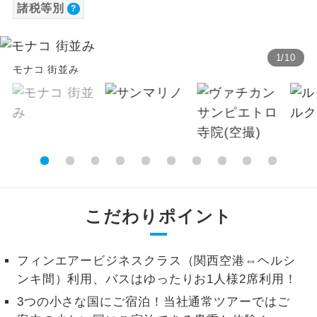
諸税等別
【海外空港諸税等】
温泉
温泉地にも宿泊するコースです。
旅行代金に各国空港の旅客サービス施設使用
料と空港税等は含まれておりません。別途お
ご宿泊ホテルに露天風呂が付いていま
1
/
10
露天風呂
モナコ 街並み
す。
支払いが必要となります。料金確定後、お知
らせいたします。
大浴場
ご宿泊ホテルに大浴場が付いています。
全てのお食事が付いていますので、お食
全食事付き
事の心配はいりません。（機内食を除
く）
お部屋にてゆっくりとお召し上がりいた
お部屋食
こだわりポイント
だけます。
トラベルイヤ
周りの音を気にせず、ガイドさんの説明
ホン
フィンエアービジネスクラス（関西空港⇔ヘルシ
をじっくり聞くことができます。
ンキ間）利用、バスはゆったりお1人様2席利用！
1名様から出発可能な個人型プランで
1名様催行
3つの小さな国にご宿泊！当社通常ツアーではご
す。