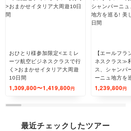
おひとり様参加限定<エミレ
【エールフラ
ーツ航空ビジネスクラスで行
ネスクラス≫
く>おまかせイタリア大周遊
ス、シャンパ
10日間
ーニュ地方を巡
フランス8日間
1,309,800〜1,419,800
1,239,800
円
円
最近チェックしたツアー