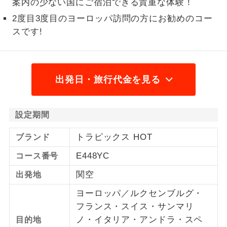
案内の少ない国にご宿泊できる貴重な体験！
2名様から出発可能な個人型プランで
2度目3度目のヨーロッパ訪問の方にお勧めのコー
2名様催行
す。
スです!
おひとり様参
おひとり様限定でご参加いただけるコー
加限定
スです。
出発日・旅行代金を見る
1名様1室同代
1名様1室利用でも追加料金がかからない
金
コースです。
設定期間
ご夫婦限定でご参加いただけるコースで
ご夫婦限定
す。
トラピックス HOT
ブランド
女性限定でご参加いただけるコースで
E448YC
女性限定
コース番号
す。
関空
出発地
ご参加にあたり年齢に制限があるコース
年齢制限あり
ヨーロッパ／ルクセンブルグ・
です。
フランス・スイス・サンマリ
利用航空会社が指定なので、ご出発の計
ノ・イタリア・アンドラ・スペ
航空会社指定
目的地
画にとても便利です。