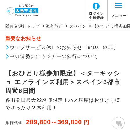
ログイン
メニュー
会員登録
>
>
>
阪急交通社トップ
海外旅行
スペイン
【おひとり様参加
このツアーは以下の出発地から追加代金でご参
旅行代金に燃油サーチャージは含まれており
旅行代金に、以下の料金は含まれておりませ
アイコン
説明
加いただけます。
重要なお知らせ
ません。別途お支払いが必要となります。
ん。別途お支払が必要となります。
往路出発空港（駅）から復路到着空港
ウェブサービス休止のお知らせ（8/10、8/11）
※リクエスト受付の場合、ご手配の可否は後日回答さ
添乗員同行
目安：136,000円（2026/06/30現在）
（駅）まで同行します。
せていただきます。
※上記の燃油サーチャージは変更になる場合
【日本国内空港施設使用料】
中東情勢に伴うツアーの催行について
があります。
関西国際空港
現地到着後、現地係員が同行しお世話い
現地係員同行
たします。
追加代金にて各地発着ありとは
大人（12歳以上）3,310円、子供（2歳以上12
【おひとり様参加限定】＜ターキッシ
歳未満）1,660円
ュ エアラインズ利用＞スペイン3都市
バスガイド乗
バスガイドが乗務し、車内での観光案内
当ツアーは日程表に記載の出発空港だけで
務
があります。
周遊6日間
なく、各地より下記追加代金にて飛行機や
【旅客保安サービス料】
各出発日最大22名様限定！バス座席はおひとり様
鉄道などを利用しご参加いただけます。
新コース
関西国際空港
初登場のコースです。
でゆったり２席利用！
ご同行者様が異なる発着地をご希望の場合
大人（12歳以上）320円、子供（2歳以上12
ユネスコに登録されている文化遺産や自
は、当社予約センターまで連絡ください。
歳未満）320円
世界遺産
289,800～369,800
円
旅行代金
然遺産を訪ねるコースです。