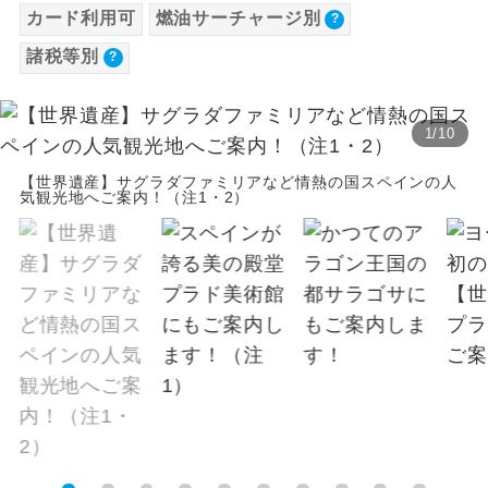
カード利用可
燃油サーチャージ別
【海外空港諸税等】
温泉
温泉地にも宿泊するコースです。
諸税等別
旅行代金に各国空港の旅客サービス施設使用
料と空港税等は含まれておりません。別途お
ご宿泊ホテルに露天風呂が付いていま
露天風呂
す。
支払いが必要となります。
1
/
10
大人（12歳以上）6,490円、子供（2歳以上12
大浴場
ご宿泊ホテルに大浴場が付いています。
歳未満）6,490円、幼児3,930円
【世界遺産】サグラダファミリアなど情熱の国スペインの人
気観光地へご案内！（注1・2）
※手配の都合により変更になる場合がありま
全てのお食事が付いていますので、お食
全食事付き
す。
事の心配はいりません。（機内食を除
く）
【その他諸税追加】
お部屋にてゆっくりとお召し上がりいた
お部屋食
航空保険特別料金
だけます。
大人（12歳以上）3,000円、子供（2歳以上12
トラベルイヤ
周りの音を気にせず、ガイドさんの説明
歳未満）3,000円
ホン
をじっくり聞くことができます。
1名様から出発可能な個人型プランで
1名様催行
す。