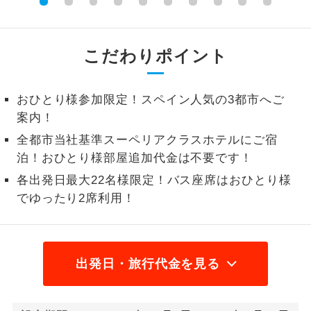
2名様から出発可能な個人型プランで
2名様催行
す。
こだわりポイント
おひとり様参
おひとり様限定でご参加いただけるコー
加限定
スです。
おひとり様参加限定！スペイン人気の3都市へご
案内！
1名様1室同代
1名様1室利用でも追加料金がかからない
金
コースです。
全都市当社基準スーペリアクラスホテルにご宿
泊！おひとり様部屋追加代金は不要です！
ご夫婦限定でご参加いただけるコースで
ご夫婦限定
す。
各出発日最大22名様限定！バス座席はおひとり様
でゆったり2席利用！
女性限定でご参加いただけるコースで
女性限定
す。
ご参加にあたり年齢に制限があるコース
年齢制限あり
出発日・旅行代金を見る
です。
利用航空会社が指定なので、ご出発の計
航空会社指定
画にとても便利です。