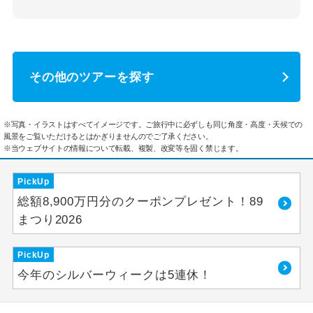
その他のツアーを探す
※写真・イラストはすべてイメージです。ご旅行中に必ずしも同じ角度・高度・天候での
風景をご覧いただけるとはかぎりませんのでご了承ください。
※当ウェブサイトの情報について転載、複製、改変等を固く禁じます。
PickUp
総額8,900万円分のクーポンプレゼント！89
まつり2026
PickUp
今年のシルバーウィークは5連休！