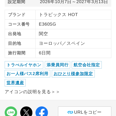
2026年10月7日～2027年3月13日
設定期間
ご紹介するホテルを指定したコースで
ホテル指定
トラピックス HOT
ブランド
す。
E360SG
コース番号
関空
出発地
ヨーロッパ／スペイン
目的地
6日間
旅行期間
トラべルイヤホン
添乗員同行
航空会社指定
お一人様バス2席利用
おひとり様参加限定
世界遺産
アイコンの説明を見る＞＞
URLをコピー