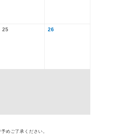
ります。
を訪ねるコー
飛行機や鉄
25
26
ださい。
ん。別途お支
配はいりませ
す。
くり聞くこと
で予めご了承ください。