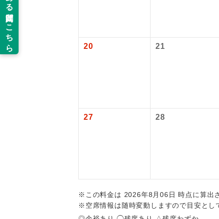
新コ
追加代金にて
旅行代金に燃
【旅客保安サ
目安：98,000
関西国際空港
当ツアーは
※上記の燃油
世界
大人（12歳以
道などを利
20
21
ご同行者様
温
【海外空港諸
旅行代金に各
露天
払いが必要と
大浴
27
28
全食事
お部
トラベル
※この料金は 2026年8月06日 時点に算
※空席情報は随時変動しますので目安とし
◎余裕あり ◯残席あり △残席わずか