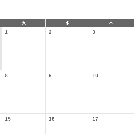
火
水
木
1
2
3
8
9
10
コン
説明
往路出発空港（駅）から復路到着空港（駅）ま
同行
す。
以下の料金は含まれておりません。別途お支払が必要となります
現地到着後、現地係員が同行しお世話いたしま
員同行
港施設使用料】
以下の出発地から追加代金でご参加いただけます。
15
16
17
バスガイドが乗務し、車内での観光案内があり
付の場合、ご手配の可否は後日回答させていただきます。
ド乗務
）3,310円、子供（2歳以上12歳未満）1,660円