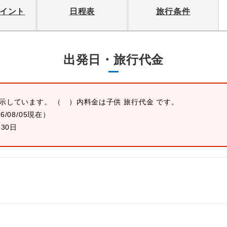
イント
日程表
旅行条件
出発日・旅行代金
表示しています。 （ ）内料金は子供 旅行代金 です。
26/08/05現在）
月30日