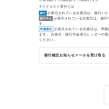
1名様
リクエスト受付とは
2名様
が表示されている出発日は、催行いた
催行
が表示されている出発日は、催行
催行中止
おひとり様
す。
が表示されている出発日は、早期
早期割引
1名様1
ます。 出発日・旅行代金表カレンダーの
ください。
ご夫婦
催行確定お知らせメールを受け取る
女性
年齢制
航空会
ホテル