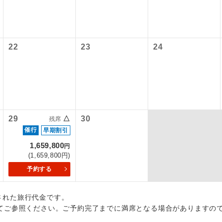
初登場のコースです。
ース
各地発着ありとは
油サーチャージは含まれておりません。別途お支払いが必要とな
ービス料】
円（2026/08/05現在）
ユネスコに登録されている文化遺産や自然遺産
日程表に記載の出発空港だけでなく、各地より下記追加代金にて
サーチャージは変更になる場合があります。
遺産
上）320円、子供（2歳以上12歳未満）320円
スです。
用しご参加いただけます。
22
23
24
が異なる発着地をご希望の場合は、当社予約センターまで連絡く
温泉地にも宿泊するコースです。
泉
税等】
国空港の旅客サービス施設使用料と空港税等は含まれておりませ
ご宿泊ホテルに露天風呂が付いています。
風呂
なります。料金確定後、お知らせいたします。
ご宿泊ホテルに大浴場が付いています。
場
29
△
30
残席
催行
全てのお食事が付いていますので、お食事の心
早期割引
付き
ん。（機内食を除く）
1,659,800
円
(1,659,800円)
お部屋にてゆっくりとお召し上がりいただけま
屋食
予約する
周りの音を気にせず、ガイドさんの説明をじっ
イヤホン
出された旅行代金です。
ができます。
てご参照ください。ご予約完了までに満席となる場合がありますの