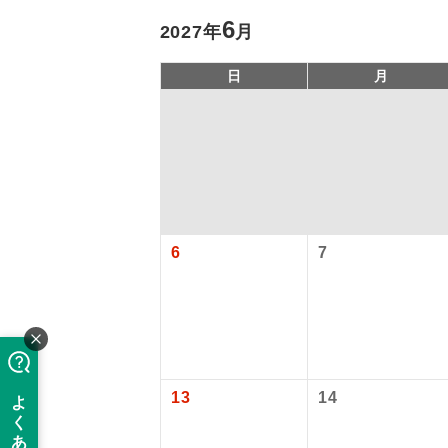
6
2027年
月
日
月
6
7
アイ
添乗員
旅行代金に、
現地係
【日本国内空
このツアーは
13
14
関西国際空港
※リクエスト受
バスガイ
大人（12歳以上