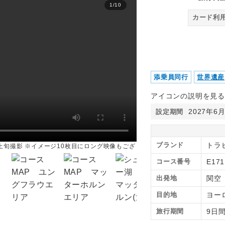
1
/
10
6泊目山岳ホテル リッフェル
カード利
添乗員同行
世界遺産
アイコンの説明を見る
2027年6
設定期間
ブランド
トラ
上旬撮影 ※イメージ10枚目にロング映像もござ
コース番号
E17
出発地
関空
目的地
ヨー
旅行期間
9日