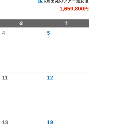
6月出発のツアー最安値
1,659,800
円
金
土
4
5
11
12
で同行しま
。
す。
18
19
ます。