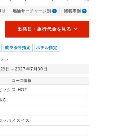
ハウス1853(注2)
ミ
用可
燃油サーチャージ別
諸税等別
出発日・旅行代金を見る
航空会社指定
ホテル指定
＞＞
月29日～2027年7月30日
コース情報
ピックス HOT
1KC
ロッパ／スイス
間