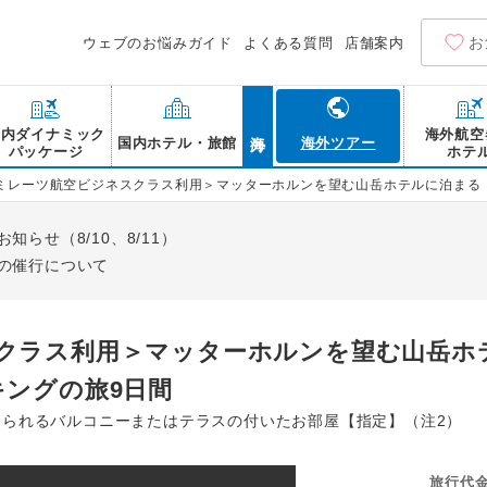
お
ウェブのお悩みガイド
よくある質問
店舗案内
海外
国内ダイナミック
海外航空
国内ホテル・旅館
海外ツアー
パッケージ
ホテ
ミレーツ航空ビジネスクラス利用＞マッターホルンを望む山岳ホテルに泊まる（
らせ（8/10、8/11）
の催行について
クラス利用＞マッターホルンを望む山岳ホ
キングの旅9日間
められるバルコニーまたはテラスの付いたお部屋【指定】（注2）
旅行代