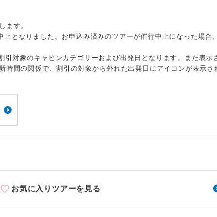
1名様から出発可能な個人型プランです。
催行
2名様から出発可能な個人型プランです。
催行
します。
中止となりました。お申込み済みのツアーが催行中止になった場合
おひとり様限定でご参加いただけるコースです
参加限定
割引対象のキャビンカテゴリーおよび出発日となります。また表示
1名様1室利用でも追加料金がかからないコース
室同代金
更新時間の関係で、割引の対象から外れた出発日にアイコンが表示さ
ご夫婦限定でご参加いただけるコースです。
限定
女性限定でご参加いただけるコースです。
限定
ご参加にあたり年齢に制限があるコースです。
限あり
利用航空会社が指定なので、ご出発の計画にと
社指定
す。
お気に入りツアーを見る
ご紹介するホテルを指定したコースです。
指定