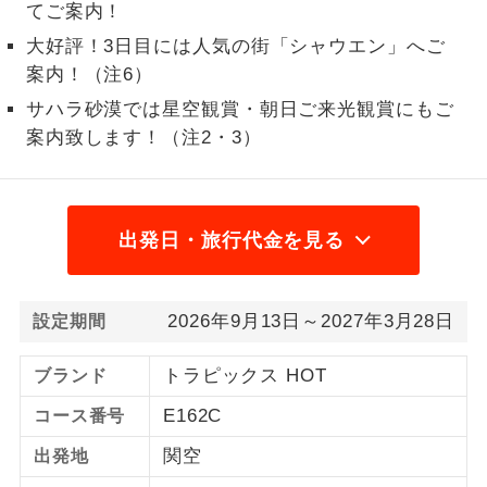
てご案内！
2名様から出発可能な個人型プランで
2名様催行
大好評！3日目には人気の街「シャウエン」へご
す。
案内！（注6）
おひとり様参
おひとり様限定でご参加いただけるコー
サハラ砂漠では星空観賞・朝日ご来光観賞にもご
加限定
スです。
案内致します！（注2・3）
1名様1室同代
1名様1室利用でも追加料金がかからない
金
コースです。
出発日・旅行代金を見る
ご夫婦限定でご参加いただけるコースで
ご夫婦限定
す。
2026年9月13日～2027年3月28日
設定期間
女性限定でご参加いただけるコースで
女性限定
す。
トラピックス HOT
ブランド
ご参加にあたり年齢に制限があるコース
年齢制限あり
E162C
コース番号
です。
関空
出発地
利用航空会社が指定なので、ご出発の計
航空会社指定
画にとても便利です。