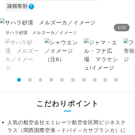
諸税等別
【海外空港諸税等】
温泉
温泉地にも宿泊するコースです。
旅行代金に各国空港の旅客サービス施設使用
料と空港税等は含まれておりません。別途お
ご宿泊ホテルに露天風呂が付いていま
露天風呂
1
/
10
す。
支払いが必要となります。料金確定後、お知
サハラ砂漠 メルズーカ／イメージ
らせいたします。
大浴場
ご宿泊ホテルに大浴場が付いています。
全てのお食事が付いていますので、お食
全食事付き
事の心配はいりません。（機内食を除
く）
お部屋にてゆっくりとお召し上がりいた
お部屋食
だけます。
こだわりポイント
トラベルイヤ
周りの音を気にせず、ガイドさんの説明
ホン
をじっくり聞くことができます。
人気の航空会社エミレーツ航空全区間ビジネスク
1名様から出発可能な個人型プランで
1名様催行
ラス（関西国際空港⇔ドバイ⇔カサブランカ）に
す。