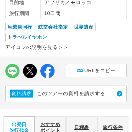
アフリカ／モロッコ
目的地
ご紹介するホテルを指定したコースで
10日間
旅行期間
ホテル指定
す。
添乗員同行
航空会社指定
世界遺産
トラべルイヤホン
アイコンの説明を見る＞＞
URLをコピー
このツアーの資料を請求する
資料請求
出発日
おすすめ
日程表
旅行条件
旅行代金
ポイント