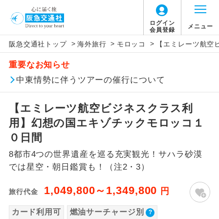
ログイン
メニュー
会員登録
>
>
>
阪急交通社トップ
海外旅行
モロッコ
【エミレーツ航空
このツアーは以下の出発地から追加代金でご参
旅行代金に燃油サーチャージは含まれており
旅行代金に、以下の料金は含まれておりませ
アイコン
説明
加いただけます。
重要なお知らせ
ません。別途お支払いが必要となります。
ん。別途お支払が必要となります。
往路出発空港（駅）から復路到着空港
中東情勢に伴うツアーの催行について
※リクエスト受付の場合、ご手配の可否は後日回答さ
添乗員同行
目安：98,000円（2026/05/27現在）
（駅）まで同行します。
せていただきます。
※上記の燃油サーチャージは変更になる場合
【日本国内空港施設使用料】
【エミレーツ航空ビジネスクラス利
があります。
関西国際空港
現地到着後、現地係員が同行しお世話い
現地係員同行
たします。
追加代金にて各地発着ありとは
用】幻想の国エキゾチックモロッコ１
大人（12歳以上）3,310円、子供（2歳以上12
歳未満）1,660円
０日間
バスガイド乗
バスガイドが乗務し、車内での観光案内
当ツアーは日程表に記載の出発空港だけで
務
があります。
8都市4つの世界遺産を巡る充実観光！サハラ砂漠
なく、各地より下記追加代金にて飛行機や
【旅客保安サービス料】
では星空・朝日鑑賞も！（注2・3）
鉄道などを利用しご参加いただけます。
新コース
関西国際空港
初登場のコースです。
ご同行者様が異なる発着地をご希望の場合
1,049,800～1,349,800
大人（12歳以上）320円、子供（2歳以上12
円
旅行代金
ユネスコに登録されている文化遺産や自
は、当社予約センターまで連絡ください。
歳未満）320円
世界遺産
然遺産を訪ねるコースです。
カード利用可
燃油サーチャージ別