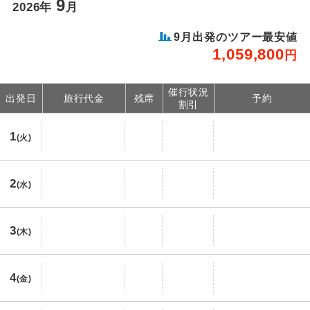
9
2026年
月
9月出発のツアー最安値
1,059,800
円
催行状況
出発日
旅行代金
残席
予約
割引
1
(火)
2
(水)
3
(木)
4
(金)