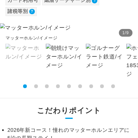
カード利用可
燃油サーチャージ別
【海外空港諸税等】
温泉
温泉地にも宿泊するコースです。
諸税等別
旅行代金に各国空港の旅客サービス施設使用
料と空港税等は含まれておりません。別途お
ご宿泊ホテルに露天風呂が付いていま
露天風呂
す。
1
/
9
支払いが必要となります。料金確定後、お知
マッターホルン/イメージ
らせいたします。
大浴場
ご宿泊ホテルに大浴場が付いています。
全てのお食事が付いていますので、お食
全食事付き
事の心配はいりません。（機内食を除
く）
お部屋にてゆっくりとお召し上がりいた
お部屋食
だけます。
トラベルイヤ
周りの音を気にせず、ガイドさんの説明
こだわりポイント
ホン
をじっくり聞くことができます。
1名様から出発可能な個人型プランで
2026年新コース！憧れのマッターホルンエリアに
1名様催行
す。