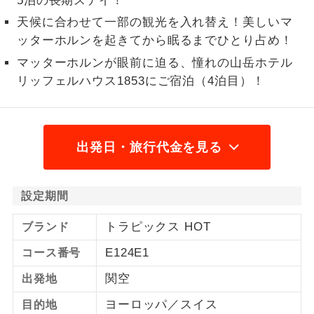
5泊の長期ステイ！
天候に合わせて一部の観光を入れ替え！美しいマ
2名様から出発可能な個人型プランで
2名様催行
す。
ッターホルンを起きてから眠るまでひとり占め！
マッターホルンが眼前に迫る、憧れの山岳ホテル
おひとり様参
おひとり様限定でご参加いただけるコー
加限定
リッフェルハウス1853にご宿泊（4泊目）！
スです。
1名様1室同代
1名様1室利用でも追加料金がかからない
金
コースです。
出発日・旅行代金を見る
ご夫婦限定でご参加いただけるコースで
ご夫婦限定
す。
設定期間
女性限定でご参加いただけるコースで
女性限定
す。
トラピックス HOT
ブランド
E124E1
コース番号
ご参加にあたり年齢に制限があるコース
年齢制限あり
です。
関空
出発地
利用航空会社が指定なので、ご出発の計
航空会社指定
ヨーロッパ／スイス
目的地
画にとても便利です。