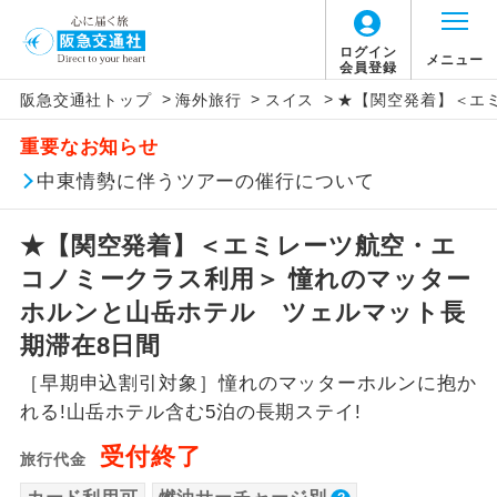
ログイン
メニュー
会員登録
>
>
>
阪急交通社トップ
海外旅行
スイス
★【関空発着】＜エ
このツアーは以下の出発地から追加代金でご参
旅行代金に燃油サーチャージは含まれており
旅行代金に、以下の料金は含まれておりませ
アイコン
説明
加いただけます。
重要なお知らせ
ません。別途お支払いが必要となります。
ん。別途お支払が必要となります。
往路出発空港（駅）から復路到着空港
中東情勢に伴うツアーの催行について
※リクエスト受付の場合、ご手配の可否は後日回答さ
添乗員同行
目安：98,000円（2026/04/30現在）
（駅）まで同行します。
せていただきます。
※上記の燃油サーチャージは変更になる場合
【日本国内空港施設使用料】
★【関空発着】＜エミレーツ航空・エ
があります。
関西国際空港
現地到着後、現地係員が同行しお世話い
現地係員同行
たします。
追加代金にて各地発着ありとは
コノミークラス利用＞ 憧れのマッター
大人（12歳以上）3,310円、子供（2歳以上12
歳未満）1,660円
ホルンと山岳ホテル ツェルマット長
バスガイド乗
バスガイドが乗務し、車内での観光案内
当ツアーは日程表に記載の出発空港だけで
務
期滞在8日間
があります。
なく、各地より下記追加代金にて飛行機や
【旅客保安サービス料】
［早期申込割引対象］憧れのマッターホルンに抱か
鉄道などを利用しご参加いただけます。
新コース
関西国際空港
初登場のコースです。
れる!山岳ホテル含む5泊の長期ステイ!
ご同行者様が異なる発着地をご希望の場合
大人（12歳以上）320円、子供（2歳以上12
受付終了
ユネスコに登録されている文化遺産や自
は、当社予約センターまで連絡ください。
旅行代金
歳未満）320円
世界遺産
然遺産を訪ねるコースです。