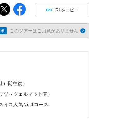
URLをコピー
このツアーはご用意がありません
請求
継）間往復）
ッツ～ツェルマット間）
スイス人気No.1コース!