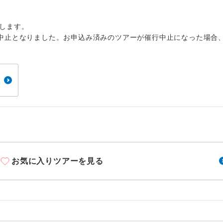
1名様から出発可能な個人型プランです。
催行
2名様から出発可能な個人型プランです。
催行
します。
中止となりました。お申込み済みのツアーが催行中止になった場合
おひとり様限定でご参加いただけるコースです
参加限定
1名様1室利用でも追加料金がかからないコース
室同代金
ご夫婦限定でご参加いただけるコースです。
限定
女性限定でご参加いただけるコースです。
限定
ご参加にあたり年齢に制限があるコースです。
限あり
利用航空会社が指定なので、ご出発の計画にと
お気に入りツアーを見る
社指定
す。
ご紹介するホテルを指定したコースです。
指定