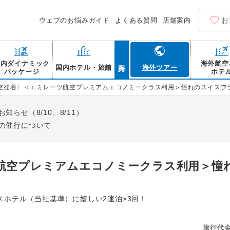
お
ウェブのお悩みガイド
よくある質問
店舗案内
海外
国内ダイナミック
海外航空
国内ホテル・旅館
海外ツアー
パッケージ
ホテ
空発着〉＜エミレーツ航空プレミアムエコノミークラス利用＞憧れのスイスフ
らせ（8/10、8/11）
の催行について
航空プレミアムエコノミークラス利用＞憧
ホテル（当社基準）に嬉しい2連泊×3回！
旅行代