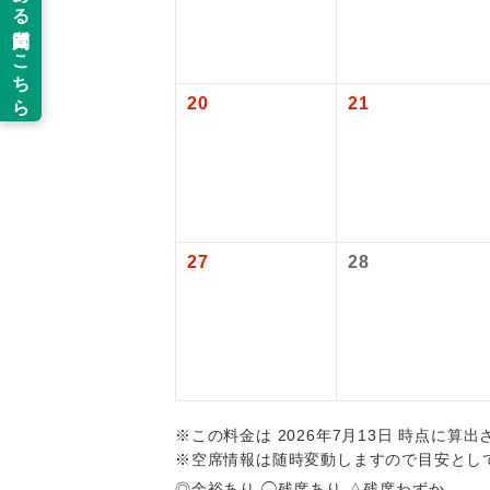
新コ
追加代金にて
旅行代金に燃
目安：98,000
【海外空港諸
当ツアーは
※上記の燃油
旅行代金に各
世界
道などを利
払いが必要と
20
21
ご同行者様
大人（12歳以上
温
※手配の都合
露天
【その他諸税
航空保険特別
大浴
2026/8/14
27
28
予約・発券シ
全食事
2026/8/14
お部
トラベル
※この料金は 2026年7月13日 時点に算
※空席情報は随時変動しますので目安とし
◎余裕あり ◯残席あり △残席わずか