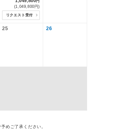
1,049,800
円
ります。
(1,049,800円)
リクエスト受付
を訪ねるコー
飛行機や鉄
ん。別途お支
25
26
ださい。
 1,000円
配はいりませ
す。
くり聞くこと
で予めご了承ください。