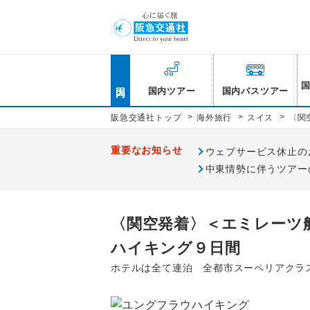
国内
国内ツアー
国内バスツアー
>
>
>
阪急交通社トップ
海外旅行
スイス
〈関
重要なお知らせ
ウェブサービス休止のお知
中東情勢に伴うツアー
〈関空発着〉＜エミレーツ
ハイキング９日間
ホテルは全て連泊 全都市スーペリアクラス