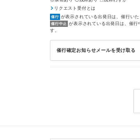
1名様
リクエスト受付とは
2名様
が表示されている出発日は、催行いた
催行
が表示されている出発日は、催行
催行中止
おひとり様
す。
1名様1
催行確定お知らせメールを受け取る
ご夫婦
女性
年齢制
航空会
ホテル