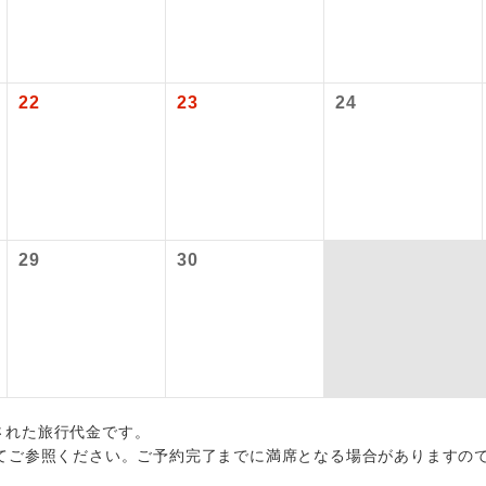
初登場のコースです。
ース
各地発着ありとは
油サーチャージは含まれておりません。別途お支払いが必要とな
円（2026/07/13現在）
税等】
ユネスコに登録されている文化遺産や自然遺産
日程表に記載の出発空港だけでなく、各地より下記追加代金にて
サーチャージは変更になる場合があります。
国空港の旅客サービス施設使用料と空港税等は含まれておりませ
遺産
スです。
用しご参加いただけます。
なります。
22
23
24
が異なる発着地をご希望の場合は、当社予約センターまで連絡く
）10,820円、子供（2歳以上12歳未満）10,820円
温泉地にも宿泊するコースです。
泉
により変更になる場合があります。
ご宿泊ホテルに露天風呂が付いています。
風呂
追加】
料金
ご宿泊ホテルに大浴場が付いています。
場
 大人（12歳以上）1,000円、子供（2歳以上12歳未満）1,000円、幼児
29
30
ステム手数料
全てのお食事が付いていますので、お食事の心
付き
 大人（12歳以上）4,600円、子供（2歳以上12歳未満）4,600円
ん。（機内食を除く）
お部屋にてゆっくりとお召し上がりいただけま
屋食
周りの音を気にせず、ガイドさんの説明をじっ
イヤホン
出された旅行代金です。
ができます。
てご参照ください。ご予約完了までに満席となる場合がありますの