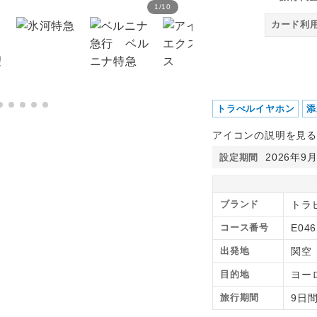
1
/
10
リッフェル湖と逆さマッタ
カード利
トラべルイヤホン
添
アイコンの説明を見る
2026年9
設定期間
ブランド
トラ
コース番号
E04
出発地
関空
目的地
ヨー
旅行期間
9日