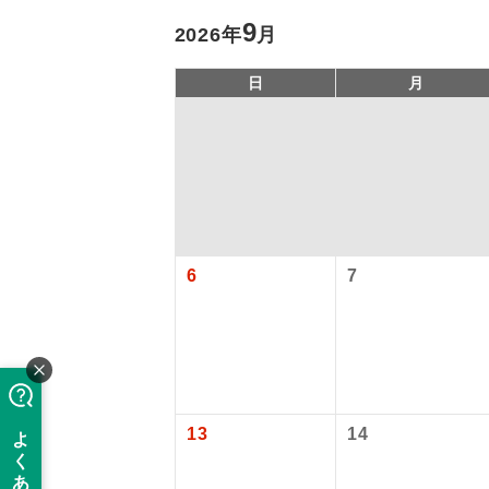
9
2026年
月
日
月
6
7
旅行代金に、
アイ
【日本国内空
添乗員
関西国際空港
大人（12歳以上
現地係
このツアーは
【旅客保安サ
13
14
※リクエスト受
バスガイ
関西国際空港
大人（12歳以