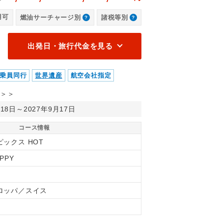
ーホルン
エ
用可
燃油サーチャージ別
諸税等別
出発日・旅行代金を見る
乗員同行
世界遺産
航空会社指定
＞＞
月18日～2027年9月17日
コース情報
ピックス HOT
6PPY
ロッパ／スイス
間