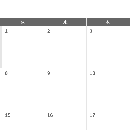
火
水
木
1
2
3
8
9
10
以下の料金は含まれておりません。別途お支払が必要となります
コン
説明
往路出発空港（駅）から復路到着空港（駅）ま
港施設使用料】
同行
す。
）3,310円、子供（2歳以上12歳未満）1,660円
現地到着後、現地係員が同行しお世話いたしま
員同行
以下の出発地から追加代金でご参加いただけます。
ービス料】
15
16
17
バスガイドが乗務し、車内での観光案内があり
付の場合、ご手配の可否は後日回答させていただきます。
ド乗務
上）320円、子供（2歳以上12歳未満）320円