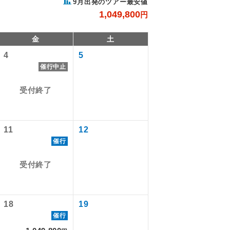
9月出発のツアー最安値
1,049,800
円
金
土
4
5
催行中止
受付終了
11
12
。
催行
で同行しま
受付終了
す。
18
19
ます。
催行