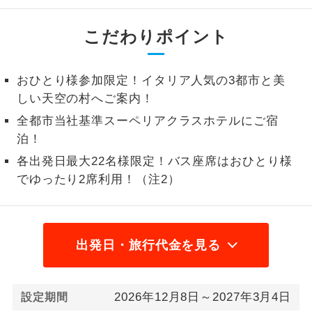
2名様から出発可能な個人型プランで
2名様催行
こだわりポイント
す。
おひとり様参
おひとり様限定でご参加いただけるコー
加限定
おひとり様参加限定！イタリア人気の3都市と美
スです。
しい天空の村へご案内！
1名様1室同代
1名様1室利用でも追加料金がかからない
全都市当社基準スーペリアクラスホテルにご宿
金
コースです。
泊！
各出発日最大22名様限定！バス座席はおひとり様
ご夫婦限定でご参加いただけるコースで
ご夫婦限定
でゆったり2席利用！（注2）
す。
女性限定でご参加いただけるコースで
女性限定
す。
出発日・旅行代金を見る
ご参加にあたり年齢に制限があるコース
年齢制限あり
です。
2026年12月8日～2027年3月4日
利用航空会社が指定なので、ご出発の計
設定期間
航空会社指定
画にとても便利です。