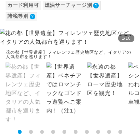
カード利用可
燃油サーチャージ別
【海外空港諸税等】
温泉
温泉地にも宿泊するコースです。
諸税等別
旅行代金に各国空港の旅客サービス施設使用
料と空港税等は含まれておりません。別途お
ご宿泊ホテルに露天風呂が付いていま
露天風呂
す。
支払いが必要となります。料金確定後、お知
1
/
10
らせいたします。
大浴場
ご宿泊ホテルに大浴場が付いています。
花の都【世界遺産】フィレンツェ歴史地区など、イタリアの
人気都市を巡ります！
全てのお食事が付いていますので、お食
全食事付き
事の心配はいりません。（機内食を除
く）
お部屋にてゆっくりとお召し上がりいた
お部屋食
だけます。
トラベルイヤ
周りの音を気にせず、ガイドさんの説明
ホン
をじっくり聞くことができます。
1名様から出発可能な個人型プランで
1名様催行
す。