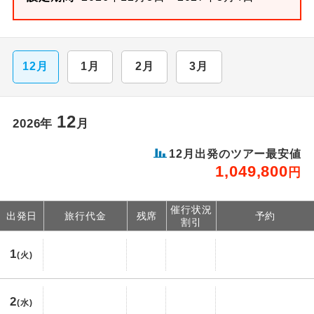
12月
1月
2月
3月
12
2026年
月
12月出発のツアー最安値
1,049,800
円
催行状況
出発日
旅行代金
残席
予約
割引
1
(火)
2
(水)