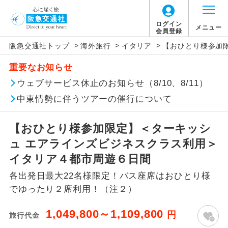
ログイン
メニュー
会員登録
>
>
>
阪急交通社トップ
海外旅行
イタリア
【おひとり様参加
このツアーは以下の出発地から追加代金でご参
旅行代金に燃油サーチャージは含まれており
旅行代金に、以下の料金は含まれておりませ
アイコン
説明
加いただけます。
重要なお知らせ
ません。別途お支払いが必要となります。
ん。別途お支払が必要となります。
往路出発空港（駅）から復路到着空港
ウェブサービス休止のお知らせ（8/10、8/11）
※リクエスト受付の場合、ご手配の可否は後日回答さ
添乗員同行
目安：136,000円（2026/07/01現在）
（駅）まで同行します。
せていただきます。
※上記の燃油サーチャージは変更になる場合
【日本国内空港施設使用料】
中東情勢に伴うツアーの催行について
があります。
関西国際空港
現地到着後、現地係員が同行しお世話い
現地係員同行
たします。
追加代金にて各地発着ありとは
大人（12歳以上）3,310円、子供（2歳以上12
【おひとり様参加限定】＜ターキッシ
歳未満）1,660円
ュ エアラインズビジネスクラス利用＞
バスガイド乗
バスガイドが乗務し、車内での観光案内
当ツアーは日程表に記載の出発空港だけで
務
があります。
イタリア４都市周遊６日間
なく、各地より下記追加代金にて飛行機や
【旅客保安サービス料】
各出発日最大22名様限定！バス座席はおひとり様
鉄道などを利用しご参加いただけます。
新コース
関西国際空港
初登場のコースです。
でゆったり２席利用！（注２）
ご同行者様が異なる発着地をご希望の場合
大人（12歳以上）320円、子供（2歳以上12
ユネスコに登録されている文化遺産や自
は、当社予約センターまで連絡ください。
歳未満）320円
世界遺産
1,049,800～1,109,800
円
旅行代金
然遺産を訪ねるコースです。