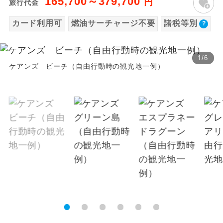
165,700～379,700
円
旅行代金
【海外空港諸税等】
温泉
温泉地にも宿泊するコースです。
カード利用可
燃油サーチャージ不要
諸税等別
旅行代金に各国空港の旅客サービス施設使用
料と空港税等は含まれておりません。別途お
ご宿泊ホテルに露天風呂が付いていま
露天風呂
す。
支払いが必要となります。
1
/
6
ケアンズ ビーチ（自由行動時の観光地一例）
大人（12歳以上）12,000円、子供（2歳以上
大浴場
ご宿泊ホテルに大浴場が付いています。
12歳未満）4,250円
※手配の都合により変更になる場合がありま
全てのお食事が付いていますので、お食
全食事付き
す。
事の心配はいりません。（機内食を除
く）
【その他諸税追加】
お部屋にてゆっくりとお召し上がりいた
お部屋食
国際観光旅客税
だけます。
大人（12歳以上）3,000円、子供（2歳以上12
トラベルイヤ
周りの音を気にせず、ガイドさんの説明
歳未満）3,000円
ホン
をじっくり聞くことができます。
1名様から出発可能な個人型プランで
1名様催行
す。