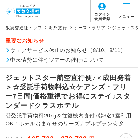
ログイン
メニュー
会員登録
>
>
>
阪急交通社トップ
海外旅行
オーストラリア
ジェットス
このツアーは以下の出発地から追加代金でご参
旅行代金に、以下の料金は含まれておりませ
アイコン
説明
加いただけます。
重要なお知らせ
ん。別途お支払が必要となります。
往路出発空港（駅）から復路到着空港
ウェブサービス休止のお知らせ（8/10、8/11）
※リクエスト受付の場合、ご手配の可否は後日回答さ
添乗員同行
（駅）まで同行します。
せていただきます。
【日本国内空港施設使用料】
中東情勢に伴うツアーの催行について
成田空港(第3ターミナル利用)
現地到着後、現地係員が同行しお世話い
現地係員同行
たします。
追加代金にて各地発着ありとは
大人（12歳以上）1,370円、子供（2歳以上12
ジェットスター航空直行便♪＜成田発着
歳未満）690円
＞☆受託手荷物料込☆ケアンズ・フリ
バスガイド乗
バスガイドが乗務し、車内での観光案内
当ツアーは日程表に記載の出発空港だけで
務
があります。
ー7日間|価格重視でお得にステイ♪スタ
なく、各地より下記追加代金にて飛行機や
【旅客保安サービス料】
ンダードクラスホテル
鉄道などを利用しご参加いただけます。
新コース
成田空港(第3ターミナル利用)
初登場のコースです。
◎受託手荷物料20kg＆往復機内食付♪◎3名1室利用
ご同行者様が異なる発着地をご希望の場合
大人（12歳以上）700円、子供（2歳以上12
OK！ホテルおまかせのリーズナブルプラン☆彡
ユネスコに登録されている文化遺産や自
は、当社予約センターまで連絡ください。
歳未満）700円
世界遺産
然遺産を訪ねるコースです。