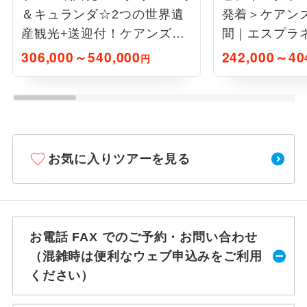
＆キュランダ☆2つの世界遺
発着＞ケアン
産観光+送迎付！ケアンズ6
間｜エスプラ
日間｜ケアンズハーバーサイ
ケアンズハー
306,000～540,000
242,000～40
円
ド
ル
お気に入りツアーを見る
お電話 FAX でのご予約・お問い合わせ
（混雑時は便利なウェブ申込みをご利用
ください）