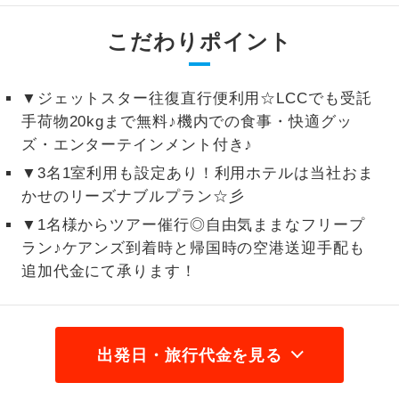
2名様から出発可能な個人型プランで
2名様催行
こだわりポイント
す。
おひとり様参
おひとり様限定でご参加いただけるコー
▼ジェットスター往復直行便利用☆LCCでも受託
加限定
スです。
手荷物20kgまで無料♪機内での食事・快適グッ
ズ・エンターテインメント付き♪
1名様1室同代
1名様1室利用でも追加料金がかからない
金
コースです。
▼3名1室利用も設定あり！利用ホテルは当社おま
かせのリーズナブルプラン☆彡
ご夫婦限定でご参加いただけるコースで
ご夫婦限定
▼1名様からツアー催行◎自由気ままなフリープ
す。
ラン♪ケアンズ到着時と帰国時の空港送迎手配も
女性限定でご参加いただけるコースで
追加代金にて承ります！
女性限定
す。
ご参加にあたり年齢に制限があるコース
年齢制限あり
です。
出発日・旅行代金を見る
利用航空会社が指定なので、ご出発の計
航空会社指定
画にとても便利です。