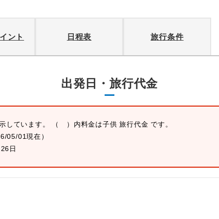
イント
日程表
旅行条件
出発日・旅行代金
表示しています。 （ ）内料金は子供 旅行代金 です。
26/05/01現在）
月26日