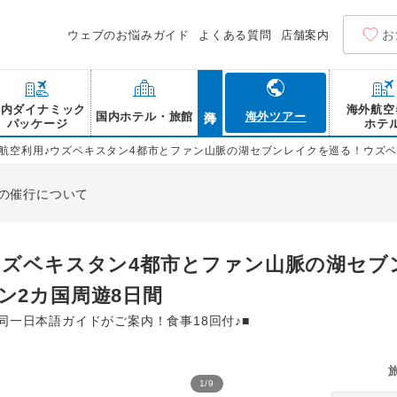
お
ウェブのお悩みガイド
よくある質問
店舗案内
海外
国内ダイナミック
海外航空
国内ホテル・旅館
海外ツアー
パッケージ
ホテ
航空利用♪ウズベキスタン4都市とファン山脈の湖セブンレイクを巡る！ウズベ
の催行について
ウズベキスタン4都市とファン山脈の湖セブ
ン2カ国周遊8日間
同一日本語ガイドがご案内！食事18回付♪■
1
/
9