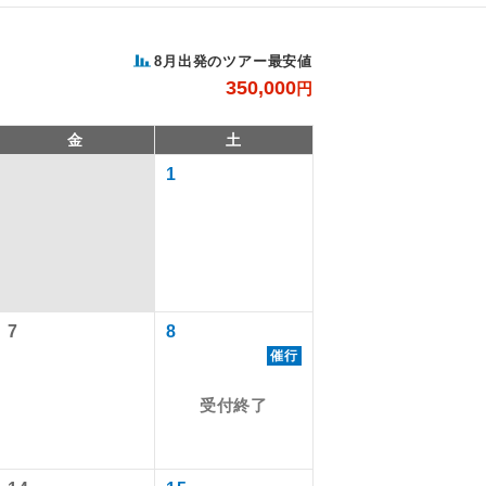
8月出発のツアー最安値
350,000
円
金
土
1
。
で同行しま
7
8
催行
す。
受付終了
ます。