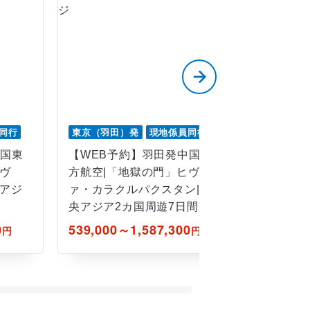
同行
東京（羽田）発
現地係員同行
東京（羽田
中国東
【WEB予約】羽田発中国東
【WEB
ヴ
方航空|「地獄の門」ヒヴ
方航空|
央アジ
ァ・カラクルパクスタン|中
ラ・セブン
央アジア2カ国周遊7日間
央アジア
0
539,000～1,587,300
302,800
円
円