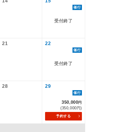
14
15
ります。
催行
を訪ねるコー
飛行機や鉄
受付終了
ん。別途お支
ださい。
21
22
催行
受付終了
配はいりませ
28
29
催行
す。
350,000
円
(350,000円)
くり聞くこと
予約する