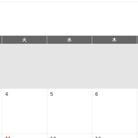
火
水
木
コン
説明
以下の料金は含まれておりません。別途お支払が必要となります
往路出発空港（駅）から復路到着空港（駅）ま
4
5
6
同行
す。
港施設使用料】
現地到着後、現地係員が同行しお世話いたしま
員同行
）2,460円、子供（2歳以上12歳未満）1,240円
以下の出発地から追加代金でご参加いただけます。
バスガイドが乗務し、車内での観光案内があり
付の場合、ご手配の可否は後日回答させていただきます。
ド乗務
ービス料】