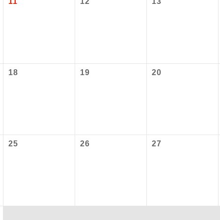
11
12
13
初登場のコースです。
ース
各地発着ありとは
油サーチャージは含まれておりません。別途お支払いが必要とな
上）700円、子供（2歳以上12歳未満）700円
円（2026/05/01現在）
ユネスコに登録されている文化遺産や自然遺産
日程表に記載の出発空港だけでなく、各地より下記追加代金にて
サーチャージは変更になる場合があります。
税等】
遺産
スです。
用しご参加いただけます。
国空港の旅客サービス施設使用料と空港税等は含まれておりませ
が異なる発着地をご希望の場合は、当社予約センターまで連絡く
なります。
温泉地にも宿泊するコースです。
泉
）8,520円、子供（2歳以上12歳未満）8,520円
18
19
20
により変更になる場合があります。
ご宿泊ホテルに露天風呂が付いています。
風呂
追加】
ご宿泊ホテルに大浴場が付いています。
場
税
）3,000円、子供（2歳以上12歳未満）3,000円
全てのお食事が付いていますので、お食事の心
付き
ん。（機内食を除く）
25
26
27
お部屋にてゆっくりとお召し上がりいただけま
屋食
周りの音を気にせず、ガイドさんの説明をじっ
イヤホン
ができます。