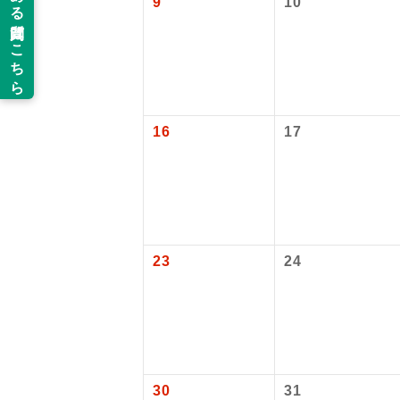
9
10
新コ
追加代金にて
旅行代金に燃
大人（12歳以
目安：73,600
当ツアーは
※上記の燃油
【海外空港諸
世界
道などを利
旅行代金に各
ご同行者様
払いが必要と
温
大人（12歳以上
16
17
※手配の都合
露天
【その他諸税
大浴
国際観光旅客
大人（12歳以上
全食事
23
24
お部
トラベル
30
31