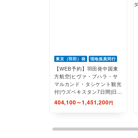
東京（羽田）発
現地係員同行
【WEB予約】羽田発中国東
方航空|ヒヴァ・ブハラ・サ
マルカンド・タシケント観光
付|ウズベキスタン7日間|日本
語ガイド
404,100～1,451,200
円