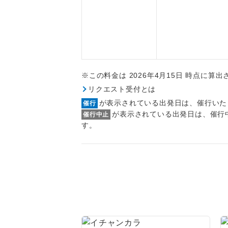
1名様
2名様
おひとり様
1名様1
※この料金は 2026年4月15日 時点に算
リクエスト受付とは
ご夫婦
が表示されている出発日は、催行いた
催行
が表示されている出発日は、催行
催行中止
女性
す。
年齢制
航空会
ホテル