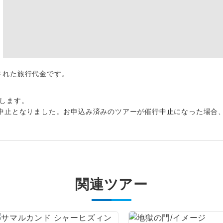
1名様から出発可能な個人型プランです。
催行
2名様から出発可能な個人型プランです。
催行
おひとり様限定でご参加いただけるコースです
参加限定
1名様1室利用でも追加料金がかからないコース
室同代金
出された旅行代金です。
ご夫婦限定でご参加いただけるコースです。
限定
します。
中止となりました。お申込み済みのツアーが催行中止になった場合
女性限定でご参加いただけるコースです。
限定
ご参加にあたり年齢に制限があるコースです。
限あり
利用航空会社が指定なので、ご出発の計画にと
社指定
す。
関連ツアー
ご紹介するホテルを指定したコースです。
指定