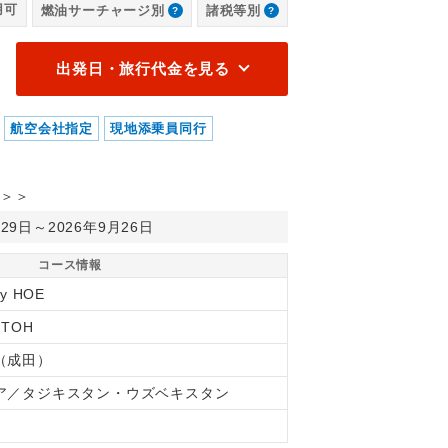
用可
燃油サーチャージ別
諸税等別
出発日・旅行代金を見る
航空会社指定
現地添乗員同行
＞＞
月29日～2026年9月26日
コース情報
ry HOE
UTOH
（成田）
ア／タジキスタン・ウズベキスタン
間