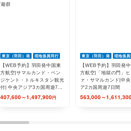
東京（羽田）発
現地係員同行
東京（羽田）発
現地係員
【WEB予約】羽田発中国東
【WEB予約】羽田発
方航空|サマルカンド・ペン
方航空|「地獄の門」ヒ
ジケント・トルキスタン観光
ァ・サマルカンド|中
付| 中央アジア3カ国周遊7日
ア2カ国周遊7日間
間
407,600～1,497,900
563,000～1,611,30
円