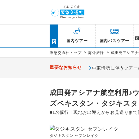
国内
国内ツアー
国内バスツアー
>
>
阪急交通社トップ
海外旅行
成田発アシアナ
重要なお知らせ
中東情勢に伴うツアー
成田発アシアナ航空利用♪
ズベキスタン・タジキスタ
■1名催行！現地お出迎えからお見送りまで
タジキスタン セブンレイク