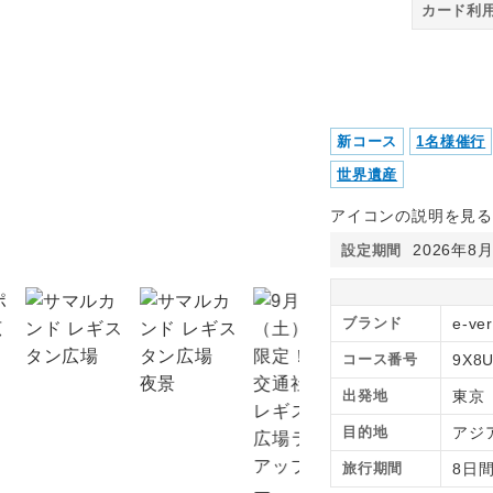
カード利
新コース
1名様催行
世界遺産
アイコンの説明を見る
2026年8
設定期間
セブンレイクス全景
ブランド
e-ve
コース番号
9X8
出発地
東京
目的地
アジ
旅行期間
8日