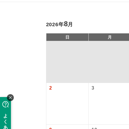
8
2026年
月
日
月
アイ
旅行代金に、
2
3
添乗員
【日本国内空
成田国際空港
現地係
大人（12歳以上
このツアーは
※リクエスト受
バスガイ
【旅客保安サ
成田国際空港