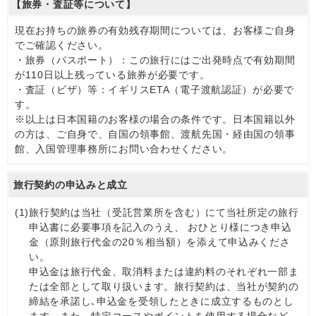
【旅券・査証等について】
現在お持ちの旅券の有効残存期間については、お客様ご自身
でご確認ください。
・旅券（パスポート）：この旅行にはご出発時点で有効期間
が110日以上残っている旅券が必要です。
・査証（ビザ）等：イギリスETA（電子渡航認証）が必要で
す。
※以上は日本国籍のお客様の場合の条件です。日本国籍以外
の方は、ご自身で、自国の領事館、渡航先国・経由国の領事
館、入国管理事務所にお問い合わせください。
旅行契約の申込みと成立
(1)
旅行契約は当社（受託営業所を含む）にて当社所定の旅行
申込書に必要事項を記入のうえ、 おひとり様につき申込
金（原則旅行代金の20％相当額）を添えて申込みくださ
い。
申込金は旅行代金、取消料または違約料のそれぞれ一部ま
たは全部として取り扱います。旅行契約は、当社が契約の
締結を承諾し､申込金を受領したときに成立するものとし