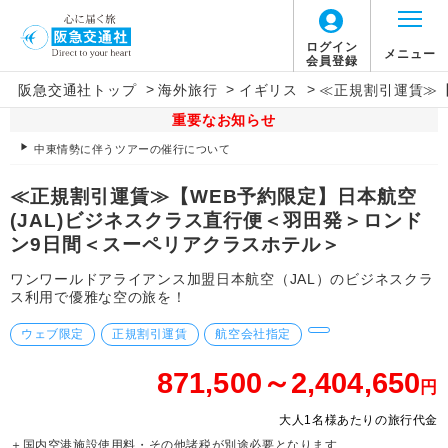
ログイン
メニュー
会員登録
>
>
>
阪急交通社トップ
海外旅行
イギリス
≪正規割引運賃≫【
重要なお知らせ
中東情勢に伴うツアーの催行について
≪正規割引運賃≫【WEB予約限定】日本航空
(JAL)ビジネスクラス直行便＜羽田発＞ロンド
ン9日間＜スーペリアクラスホテル＞
ワンワールドアライアンス加盟日本航空（JAL）のビジネスクラ
ス利用で優雅な空の旅を！
ウェブ限定
正規割引運賃
航空会社指定
871,500～2,404,650
円
大人1名様あたりの旅行代金
＋国内空港施設使用料・その他諸税が別途必要となります