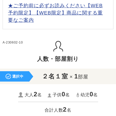
★ご予約前に必ずお読みください【WEB
予約限定】【WEB限定】商品に関する重
要なご案内
A-230602-10
人数・部屋割り
２名１室
1
×
部屋
選択中
2
0
0
大人
名
子供
名
幼児
名
2
合計人数
名