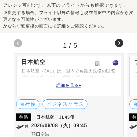
アレンジ可能です。以下のフライトからも選択できます。
※変更する場合、フライト以外の情報も現在選択中の内容から変
更となる可能性がございます。
かならず変更後の画面にて詳細をご確認ください。
1
/
5
日本航空
日本航空（JAL）は、国内でも最大規模の国際
網を誇る航空会社。世界各国へのネットワー
クを持ち、サービスにも定評があります。米
詳細を見る+
国のFlightStats社が選ぶ定時到着率で1位や、
SKYTRAX社の「ワールド・エアライン・スタ
ー・レーディング」の5-STARに選ばれていま
直行便
ビジネスクラス
す
往路
日本航空
JL43便
往
2026/09/08（火）09:45
発
羽田空港