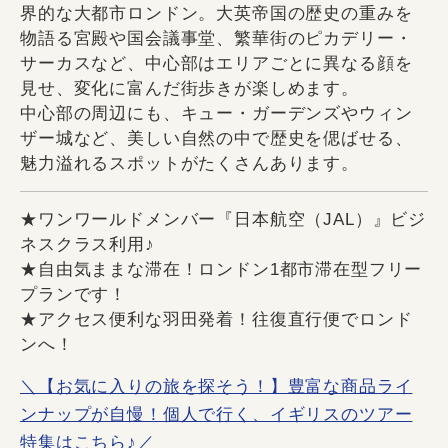
界的な大都市ロンドン。大英帝国の歴史の重みを
物語る宮殿や国会議事堂、繁華街のピカデリー・
サーカスなど、中心部はエリアごとに異なる顔を
見せ、変化に富んだ街歩きが楽しめます。
中心部の周辺にも、キュー・ガーデンズやウィン
ザー城など、美しい自然の中で歴史を偲ばせる、
魅力溢れるスポットがたくさんあります。
★ワンワールドメンバー『日本航空（JAL）』ビジ
ネスクラス利用♪
★自由気ままな滞在！ロンドン1都市滞在型フリー
プランです！
★アクセス便利な羽田発着！往復直行便でロンド
ンへ！
＼【お気に入りの旅を探そう！】豊富な商品ライ
ンナップが自慢！個人で行く、イギリスのツアー
特集はこちら♪／