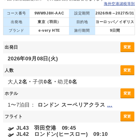
海外空港諸税等別
コース番号
9WW9J8H-AAC
設定期間
2026/9/8～2027/5/31
出発地
東京（羽田）
目的地
ヨーロッパ／イギリス
ブランド
e-very HTE
旅行期間
9日間
出発日
変更
2026年09月08日(火)
人数
変更
大人
2名・
子供
0名・
幼児
0名
ホテル
変更
1〜7泊目：
ロンドン スーペリアクラス
...
フライト
変更
JL43 羽田空港 09:45
JL42 ロンドン(ヒースロー) 09:10