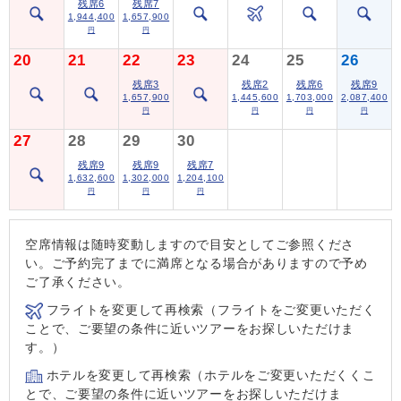
残席6
残席7
1,944,400
1,657,900
円
円
20
21
22
23
24
25
26
残席3
残席2
残席6
残席9
1,657,900
1,445,600
1,703,000
2,087,400
円
円
円
円
27
28
29
30
残席9
残席9
残席7
1,632,600
1,302,000
1,204,100
円
円
円
空席情報は随時変動しますので目安としてご参照くださ
い。ご予約完了までに満席となる場合がありますので予め
ご了承ください。
フライトを変更して再検索（フライトをご変更いただく
ことで、ご要望の条件に近いツアーをお探しいただけま
す。）
ホテルを変更して再検索（ホテルをご変更いただくくこ
とで、ご要望の条件に近いツアーをお探しいただけま