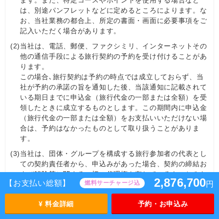
ます。また、特定コースやポイントを使用する場合など
は、別途パンフレットなどに定めるところによります。な
お、当社業務の都合上、所定の書面・画面に必要事項をご
記入いただく場合があります。
(2)
当社は、電話、郵便、ファクシミリ、インターネットその
他の通信手段による旅行契約の予約を受け付けることがあ
ります。
この場合､旅行契約は予約の時点では成立しておらず、当
社が予約の承諾の旨を通知した後、当該通知に記載されて
いる期日までに申込金（旅行代金の一部または全額）を受
領したときに成立するものとします。この期間内に申込金
（旅行代金の一部または全額）をお支払いいただけない場
合は、予約はなかったものとして取り扱うことがありま
す。
(3)
当社は、団体・グループを構成する旅行参加者の代表とし
ての契約責任者から、申込みがあった場合、契約の締結お
よび解除等に関する一切の代理権を有しているものとみな
2,876,700
【お支払い総額】
燃料サーチャージ込
円
します。
(4)
契約責任者は、当社が定める日までに、旅行参加者の名簿
¥ 料金詳細
予約・お申込み
を当社に提出しなければなりません。契約責任者は、第27