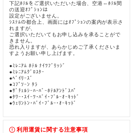
下記ﾎﾃﾙをご選択いただいた場合、空港⇔ﾎﾃﾙ間
の送迎ｵﾌﾟｼｮﾝは
設定がございません。
ｼｽﾃﾑの都合上、画面にはｵﾌﾟｼｮﾝの案内が表示さ
れますが、
ご選択いただいてもお申し込みを承ることがで
きません。
恐れ入りますが、あらかじめご了承くださいま
すようお願い申し上げます。
●ﾐﾚﾆｱﾑ ﾎﾃﾙ ﾅｲﾂﾌﾞﾘｯｼﾞ
●ﾐﾚﾆｱﾑｸﾞﾛｽﾀｰ
●ﾍﾞｲﾘｰｽﾞ
●ｺﾌﾟｿｰﾝ ﾀﾗ
●ｻﾞﾁｪﾙｼｰﾊｰﾊﾞｰﾎﾃﾙｱﾝﾄﾞｽﾊﾟ
●ﾀﾜｰ･ｽｲｰﾂ･ﾊﾞｲ･ﾌﾞﾙｰｵｰｷｯﾄﾞ
●ｳｪﾘﾝﾄﾝ･ﾊﾞｲ･ﾌﾞﾙｰ･ｵｰｷｯﾄﾞ
利用運賃に関する注意事項