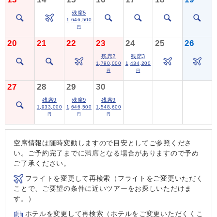
残席5
1,646,500
円
20
21
22
23
24
25
26
残席2
残席3
1,790,000
1,434,200
円
円
27
28
29
30
残席9
残席9
残席9
1,933,000
1,646,500
1,548,600
円
円
円
空席情報は随時変動しますので目安としてご参照くださ
い。ご予約完了までに満席となる場合がありますので予め
ご了承ください。
フライトを変更して再検索（フライトをご変更いただく
ことで、ご要望の条件に近いツアーをお探しいただけま
す。）
ホテルを変更して再検索（ホテルをご変更いただくくこ