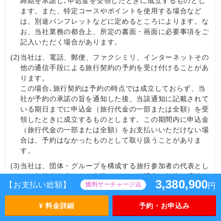
締結を承諾し､申込金を受領したときに成立するものとし
ます。また、特定コースやポイントを使用する場合など
は、別途パンフレットなどに定めるところによります。な
お、当社業務の都合上、所定の書面・画面に必要事項をご
記入いただく場合があります。
(2)
当社は、電話、郵便、ファクシミリ、インターネットその
他の通信手段による旅行契約の予約を受け付けることがあ
ります。
この場合､旅行契約は予約の時点では成立しておらず、当
社が予約の承諾の旨を通知した後、当該通知に記載されて
いる期日までに申込金（旅行代金の一部または全額）を受
領したときに成立するものとします。この期間内に申込金
（旅行代金の一部または全額）をお支払いいただけない場
合は、予約はなかったものとして取り扱うことがありま
す。
(3)
当社は、団体・グループを構成する旅行参加者の代表とし
ての契約責任者から、申込みがあった場合、契約の締結お
3,380,900
【お支払い総額】
燃料サーチャージ込
円
よび解除等に関する一切の代理権を有しているものとみな
します。
¥ 料金詳細
予約・お申込み
(4)
契約責任者は、当社が定める日までに、旅行参加者の名簿