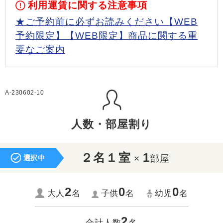
利用運賃に関する注意事項
★ご予約前に必ずお読みください【WEB
予約限定】【WEB限定】商品に関する重
要なご案内
A-230602-10
人数・部屋割り
２名１室
1
×
部屋
選択中
2
0
0
大人
名
子供
名
幼児
名
2
合計人数
名