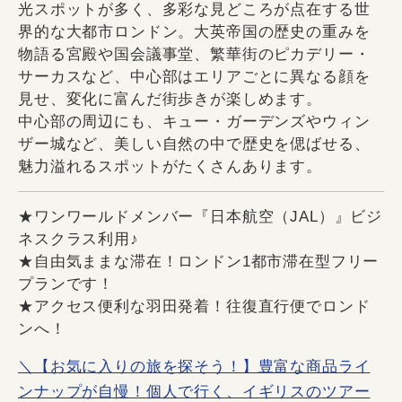
光スポットが多く、多彩な見どころが点在する世
界的な大都市ロンドン。大英帝国の歴史の重みを
物語る宮殿や国会議事堂、繁華街のピカデリー・
サーカスなど、中心部はエリアごとに異なる顔を
見せ、変化に富んだ街歩きが楽しめます。
中心部の周辺にも、キュー・ガーデンズやウィン
ザー城など、美しい自然の中で歴史を偲ばせる、
魅力溢れるスポットがたくさんあります。
★ワンワールドメンバー『日本航空（JAL）』ビジ
ネスクラス利用♪
★自由気ままな滞在！ロンドン1都市滞在型フリー
プランです！
★アクセス便利な羽田発着！往復直行便でロンド
ンへ！
＼【お気に入りの旅を探そう！】豊富な商品ライ
ンナップが自慢！個人で行く、イギリスのツアー