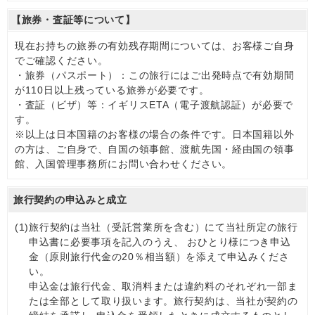
【旅券・査証等について】
現在お持ちの旅券の有効残存期間については、お客様ご自身
でご確認ください。
・旅券（パスポート）：この旅行にはご出発時点で有効期間
が110日以上残っている旅券が必要です。
・査証（ビザ）等：イギリスETA（電子渡航認証）が必要で
す。
※以上は日本国籍のお客様の場合の条件です。日本国籍以外
の方は、ご自身で、自国の領事館、渡航先国・経由国の領事
館、入国管理事務所にお問い合わせください。
旅行契約の申込みと成立
(1)
旅行契約は当社（受託営業所を含む）にて当社所定の旅行
申込書に必要事項を記入のうえ、 おひとり様につき申込
金（原則旅行代金の20％相当額）を添えて申込みくださ
い。
申込金は旅行代金、取消料または違約料のそれぞれ一部ま
たは全部として取り扱います。旅行契約は、当社が契約の