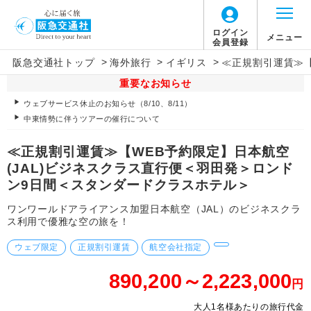
ログイン
メニュー
会員登録
>
>
>
阪急交通社トップ
海外旅行
イギリス
≪正規割引運賃≫【
重要なお知らせ
ウェブサービス休止のお知らせ（8/10、8/11）
中東情勢に伴うツアーの催行について
≪正規割引運賃≫【WEB予約限定】日本航空
(JAL)ビジネスクラス直行便＜羽田発＞ロンド
ン9日間＜スタンダードクラスホテル＞
ワンワールドアライアンス加盟日本航空（JAL）のビジネスクラ
ス利用で優雅な空の旅を！
ウェブ限定
正規割引運賃
航空会社指定
890,200～2,223,000
円
大人1名様あたりの旅行代金