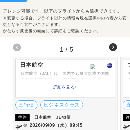
アレンジ可能です。以下のフライトからも選択できます。
※変更する場合、フライト以外の情報も現在選択中の内容から変
更となる可能性がございます。
かならず変更後の画面にて詳細をご確認ください。
1
/
5
日本航空
日本航空（JAL）は、国内でも最大規模の国際
網を誇る航空会社。世界各国へのネットワー
クを持ち、サービスにも定評があります。米
詳細を見る+
国のFlightStats社が選ぶ定時到着率で1位や、
SKYTRAX社の「ワールド・エアライン・スタ
ー・レーディング」の5-STARに選ばれていま
直行便
ビジネスクラス
す
往路
日本航空
JL43便
往
2026/09/09（水）09:45
発