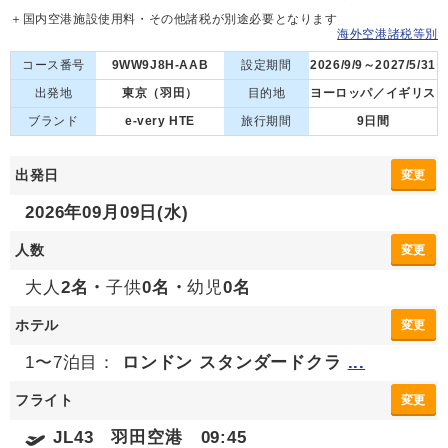
＋国内空港施設使用料・その他諸税が別途必要となります
海外空港諸税等別
コース番号
9WW9J8H-AAB
設定期間
2026/9/9～2027/5/31
出発地
東京（羽田）
目的地
ヨーロッパ／イギリス
ブランド
e-very HTE
旅行期間
9日間
出発日
変更
2026年09月09日(水)
人数
変更
大人
2名・
子供
0名・
幼児
0名
ホテル
変更
1〜7泊目：
ロンドン スタンダードクラ
...
フライト
変更
JL43 羽田空港 09:45