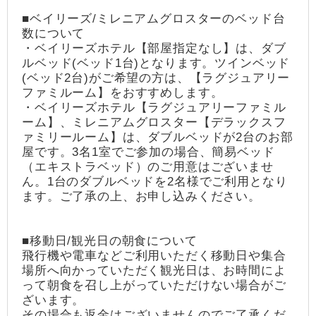
■ベイリーズ/ミレニアムグロスターのベッド台
数について
・ベイリーズホテル【部屋指定なし】は、ダブ
ルベッド(ベッド1台)となります。ツインベッド
(ベッド2台)がご希望の方は、【ラグジュアリー
ファミルーム】をおすすめします。
・ベイリーズホテル【ラグジュアリーファミル
ーム】、ミレニアムグロスター【デラックスフ
ァミリールーム】は、ダブルベッドが2台のお部
屋です。3名1室でご参加の場合、簡易ベッド
（エキストラベッド）のご用意はございませ
ん。1台のダブルベッドを2名様でご利用となり
ます。ご了承の上、お申し込みください。
■移動日/観光日の朝食について
飛行機や電車などご利用いただく移動日や集合
場所へ向かっていただく観光日は、お時間によ
って朝食を召し上がっていただけない場合がご
ざいます。
その場合も返金はございませんのでご了承くだ