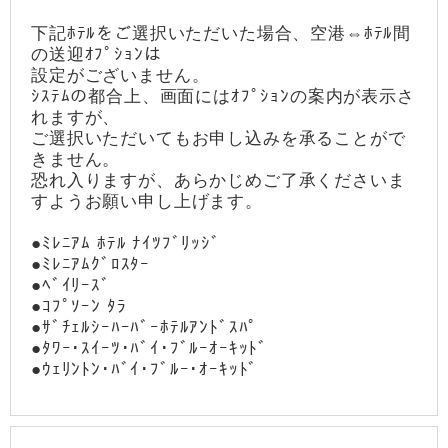
下記ﾎﾃﾙをご選択いただいた場合、空港⇔ﾎﾃﾙ間
の送迎ｵﾌﾟｼｮﾝは
設定がございません。
ｼｽﾃﾑの都合上、画面にはｵﾌﾟｼｮﾝの案内が表示さ
れますが、
ご選択いただいてもお申し込みを承ることがで
きません。
恐れ入りますが、あらかじめご了承くださいま
すようお願い申し上げます。
●ﾐﾚﾆｱﾑ ﾎﾃﾙ ﾅｲﾂﾌﾞﾘｯｼﾞ
●ﾐﾚﾆｱﾑｸﾞﾛｽﾀｰ
●ﾍﾞｲﾘｰｽﾞ
●ｺﾌﾟｿｰﾝ ﾀﾗ
●ｻﾞﾁｪﾙｼｰﾊｰﾊﾞｰﾎﾃﾙｱﾝﾄﾞｽﾊﾟ
●ﾀﾜｰ･ｽｲｰﾂ･ﾊﾞｲ･ﾌﾞﾙｰｵｰｷｯﾄﾞ
●ｳｪﾘﾝﾄﾝ･ﾊﾞｲ･ﾌﾞﾙｰ･ｵｰｷｯﾄﾞ