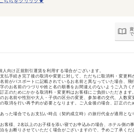
こちらをクリック★
資
で
個人向け正規割引運賃を利用する場合がございます。
お支払手続き完了後の取消や変更に対して、ただちに取消料・変更料
お名前がパスポートに記載されているお名前と異なっていた場合、飛
マ字のお名前のつづりや姓と名の順番をお間違えのないようご入力く
、訂正のためにかかる取消料・変更料はお客様にご負担いただきます
等のお名前や性別や大人・子供の区分の変更、参加者の交代、人数変
体の取消を行い再予約が必要となります。ご入金後の場合、訂正のた
があった場合でもお支払い時点（契約成立時）の旅行代金が適用とな
お客様、2名以上のお子様を添い寝でお申込みの場合、ホテル側の
宿泊をお断りさせていただく場合がございますので、予めご了承くだ