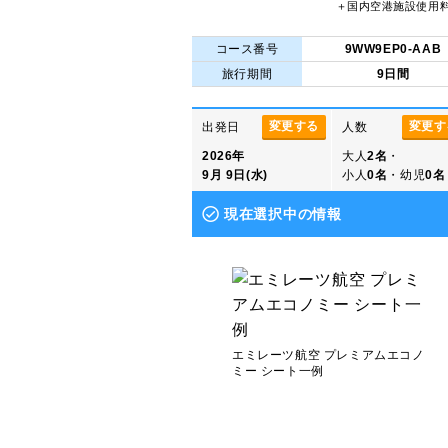
＋国内空港施設使用
コース番号
9WW9EP0-AAB
旅行期間
9日間
変更する
変更す
出発日
人数
2026年
大人
2名
・
9月 9日(水)
小人
0名
・幼児
0名
現在選択中の情報
エミレーツ航空 プレミアムエコノ
ミー シート一例