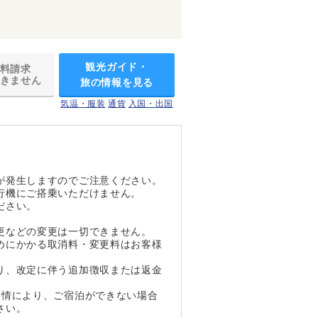
観光ガイド・
料請求
きません
旅の情報を見る
気温・服装
通貨
入国・出国
が発生しますのでご注意ください。
行機にご搭乗いただけません。
ださい。
。
更などの変更は一切できません。
めにかかる取消料・変更料はお客様
り、改定に伴う追加徴収または返金
事情により、ご宿泊ができない場合
さい。