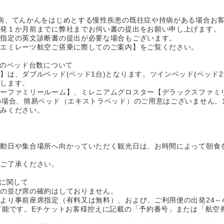
病、てんかんをはじめとする慢性疾患の既往症や持病がある場合お客
出発１か月前までに弊社までお伺い書の提出をお願い申し上げます。
空指定の英文診断書の提出が必要な場合もございます。
：エミレーツ航空ご搭乗に際してのご案内】をご覧ください。
ーのベッド台数について
】は、ダブルベッド(ベッド1台)となります。ツインベッド(ベッド
めします。
ーファミリールーム】、ミレニアムグロスター【デラックスファミ
の場合、簡易ベッド（エキストラベッド）のご用意はございません。
込みください。
移動日や集合場所へ向かっていただく観光日は、お時間によって朝食
でご了承ください。
定に関して
席の並び席の確約はしておりません。
より事前座席指定（有料又は無料）、および、ご利用便の出発24～
可能です。Eチケットお客様控えに記載の「予約番号」または「航空