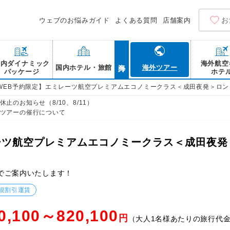
お
ウェブのお悩みガイド
よくある質問
店舗案内
海外
国内ダイナミック
海外航空
国内ホテル・旅館
海外ツアー
パッケージ
ホテ
WEB予約限定】エミレーツ航空プレミアムエコノミークラス＜成田夜発＞ロン
止のお知らせ（8/10、8/11）
ツアーの催行について
ーツ航空プレミアムエコノミークラス＜成田夜発
でご案内いたします！
規割引運賃
0,100～820,100
円
（大人1名様あたりの旅行代