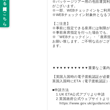
※パッケージツアー用の包括運賃
がございます。
※一部、WEBチェックインをご利
※WEBチェックイン対象外となる
【ご注意】
※事前に指定できる座席には制限
※事前座席指定を行った場合でも
※「WEBチェックイン」・「座席
お願い致します。ご不明な点がご
ます。
▼▼▼▼▼▼▼▼▼▼重要なご案
【英国入国時の電子渡航認証が必
英国入国時にETA（電子渡航認証
■申請方法
1.UK ETA公式アプリより申請
2.英国政府公式ウェブサイトより
https://www.gov.uk/guidance/app