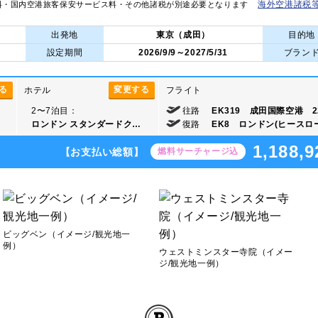
海外空港諸税
料・国内空港旅客保安サービス料・その他諸税が別途必要となります
出発地
東京（成田）
目的地
設定期間
2026/9/9～2027/5/31
ブラン
る
変更する
ホテル
フライト
2〜7泊目：
往路
EK319 成田国際空港 22
ロンドン スタンダードク…
復路
EK8 ロンドン(ヒースロー)
1,188,9
【お支払い総額】
燃料サーチャージ込
ビッグベン（イメージ/観光地一
例）
ウェストミンスター寺院（イメー
ジ/観光地一例）