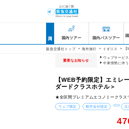
国内
国内ツアー
国内バスツアー
>
>
>
【
阪急交通社トップ
海外旅行
イギリス
ウェブサービス休
重要なお知らせ
中東情勢に伴う
【WEB予約限定】エミレ
ダードクラスホテル＞
★全区間プレミアムエコノミークラス
ウェブ限定
航空会社指定
正
47