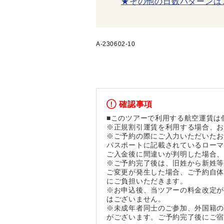
★その他の日数パターンは
A-230602-10
確認事項
■このツアーで利用する航空運賃は
※正規割引運賃を利用する場合、
※ご予約の際にご入力いただいた
パスポートに記載されているロー
ご入金後に間違いが判明した場合
※ご予約完了後は、旧姓から新姓
ご変更が発生した場合、ご予約自
にご負担いただきます。
※お申込後、当ツアーの料金改定
はございません。
※未成年者同士のご参加、外国籍の
がございます。ご予約完了後にご