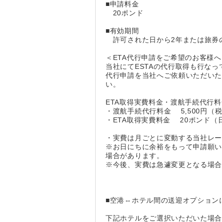
■申請料金
20ポンド
■有効期間
許可された日から2年または旅券
＜ETA代行申請をご希望のお客様へ
当社にてESTAの代行取得も行なっ
代行申請を当社へご依頼いただいた
い。
ETA取得実費料金・渡航手続代行料
・渡航手続代行料金 5,500円（税
・ETA取得実費料金 20ポンド（
・実費は月ごとに変動する当社レ
※お日にちに余裕をもって申請願いま
場合があります。
※今後、実費は急遽変更となる場
■空港⇔ホテル間の送迎オプション
下記ホテルをご選択いただいた場