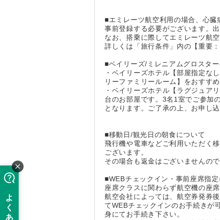
■エミレーツ航空利用の場合、心臓
事前登録する必要がございます。
なお、搭乗に際してエミレーツ航
詳しくは「旅行条件」内の【重要
■ベイリーズ/ミレニアムグロスタ
・ベイリーズホテル【部屋指定なし
リーファミリールーム】をおすす
・ベイリーズホテル【ラグジュアリ
台のお部屋です。3名1室でご参加
となります。ご了承の上、お申し
■移動日/観光日の朝食について
飛行機や電車などご利用いただく
ございます。
その場合も返金はございませんの
■WEBチェックイン・事前座席指
座席クラスに関わらず航空機の座
航空会社によっては、航空券発券後
てWEBチェックインのお手続きが
身にてお手続き下さい。