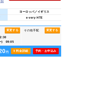
等別
ヨーロッパ／イギリス
ド
e-very HTE
変更する
変更する
その他手配
:30
 09:05
20
¥ 料金詳細
予約・お申込み
円