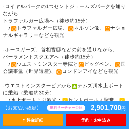
-ロイヤルパークの1つセントジェームズパークを通り
ながら
トラファルガー広場へ（徒歩約15分）
♪
トラファルガー広場、
ネルソン像、
ナショ
ナルギャラリーなどを観光
‐ホースガーズ、首相官邸などの前を通りながら、
パーラメントスクエアへ（徒歩約15分）
♪
ウエストミンスター寺院と
ビッグベン、
国
会議事堂（世界遺産)、
ロンドンアイなどを観光
‐ウエストミンスターピアから
テムズ川水上ボート
に乗船（乗船約30分）
♪水上ボートより観光：
セントポール大聖堂、
2,901,700
テートモダン、
ミレニアムブリッジ、
シェイク
【お支払い総額】
燃料サーチャージ込
円
スピアグローブ座、
ロンドン橋、
戦艦ベルファ
¥ 料金詳細
予約・お申込み
スト号など