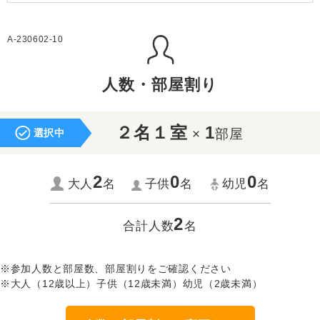
A-230602-10
人数・部屋割り
２名１室
1
×
部屋
選択中
2
0
0
大人
名
子供
名
幼児
名
2
合計人数
名
※参加人数と部屋数、部屋割りをご確認ください
※大人（12歳以上）子供（12歳未満）幼児（2歳未満）