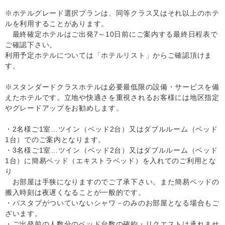
※ホテルグレード選択プランは、同等クラス又はそれ以上のホテ
ルを利用することがあります。
最終確定ホテルはご出発7～10日前にご案内する最終日程表で
ご確認下さい。
利用予定ホテルについては「ホテルリスト」からご確認頂けま
す。
※スタンダードクラスホテルは必要最低限の設備・サービスを備
えたホテルです。立地や快適さを重視されるお客様には地区指定
やグレードアップをお勧めします。
・2名様ご1室…ツイン（ベッド2台）又はダブルルーム（ベッド
1台）でのご案内となります。
・3名様ご1室…ツイン（ベッド2台）又はダブルルーム（ベッド
1台）に簡易ベッド（エキストラベッド）を入れてのご利用とな
り
お部屋は手狭になりますのでご了承下さい。また簡易ベッドの
搬入時刻は夜遅くなることが一般的です。
・バスタブがついていないシャワ－のみのお部屋となる場合もご
ざいます。
・ご出発前の人数分のベッド台数の確約・リクエストは承れませ