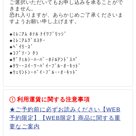
ご選択いただいてもお申し込みを承ることがで
きません。
恐れ入りますが、あらかじめご了承くださいま
すようお願い申し上げます。
●ﾐﾚﾆｱﾑ ﾎﾃﾙ ﾅｲﾂﾌﾞﾘｯｼﾞ
●ﾐﾚﾆｱﾑｸﾞﾛｽﾀｰ
●ﾍﾞｲﾘｰｽﾞ
●ｺﾌﾟｿｰﾝ ﾀﾗ
●ｻﾞﾁｪﾙｼｰﾊｰﾊﾞｰﾎﾃﾙｱﾝﾄﾞｽﾊﾟ
●ﾀﾜｰ･ｽｲｰﾂ･ﾊﾞｲ･ﾌﾞﾙｰｵｰｷｯﾄﾞ
●ｳｪﾘﾝﾄﾝ･ﾊﾞｲ･ﾌﾞﾙｰ･ｵｰｷｯﾄﾞ
利用運賃に関する注意事項
★ご予約前に必ずお読みください【WEB
予約限定】【WEB限定】商品に関する重
要なご案内