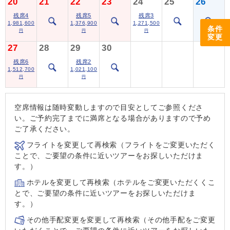
20
21
22
23
24
25
26
残席4
残席5
残席3
1,981,600
1,376,900
1,271,500
条件
円
円
円
変更
27
28
29
30
残席6
残席2
1,512,700
1,021,100
円
円
空席情報は随時変動しますので目安としてご参照くださ
い。ご予約完了までに満席となる場合がありますので予め
ご了承ください。
フライトを変更して再検索（フライトをご変更いただく
ことで、ご要望の条件に近いツアーをお探しいただけま
す。）
ホテルを変更して再検索（ホテルをご変更いただくくこ
とで、ご要望の条件に近いツアーをお探しいただけま
す。）
その他手配変更を変更して再検索（その他手配をご変更