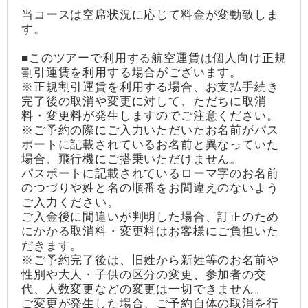
当コースは空席状況に応じて料金が変動致しま
す。
■このツアーで利用する航空運賃は個人向け正規
割引運賃を利用する場合がございます。
※正規割引運賃を利用する場合、お支払手続き
完了後の取消や変更に対して、ただちに取消
料・変更料が発生しますのでご注意ください。
※ご予約の際にご入力いただいたお名前がパス
ポートに記載されているお名前と異なっていた
場合、飛行機にご搭乗いただけません。
パスポートに記載されているローマ字のお名前
のつづりや姓と名の順番をお間違えのないよう
ご入力ください。
ご入金後に間違いが判明した場合、訂正のため
にかかる取消料・変更料はお客様にご負担いた
だきます。
※ご予約完了後は、旧姓から新姓等のお名前や
性別や大人・子供の区分の変更、参加者の交
代、人数変更などの変更は一切できません。
ご変更が発生した場合、ご予約自体の取消を行