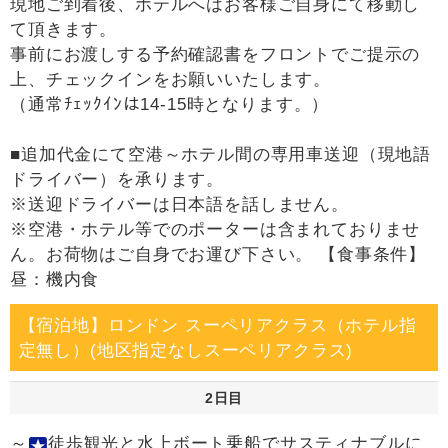
現地ご到着後、ホテルへはお客様ご自身にて移動し
て頂きます。
事前にお渡しする予約確認書をフロントでご提示の
上、チェックインをお願いいたします。
（通常ﾁｪｯｸｲﾝは14-15時となります。）
■追加代金にて空港～ホテル間の専用車送迎（現地語
ドライバー）を承ります。
※送迎ドライバーは日本語を話しません。
※空港・ホテル等でのポーターは含まれておりませ
ん。お荷物はご自身でお運び下さい。 【食事条件】
昼：機内食
【宿泊地】ロンドン スーペリアクラス（ホテル指
定無し）(地区指定なしスーペリアクラス)
2日目
～
徒歩観光と水上ボート乗船でサスティナブルに