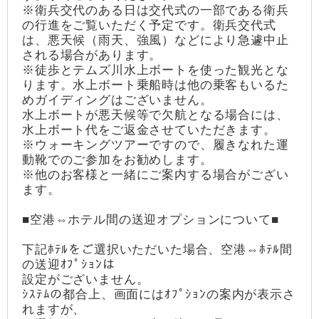
※衛兵交代のある日は交代式の一部である衛兵
の行進をご覧いただく予定です。衛兵交代式
は、悪天候（雨天、強風）などにより急遽中止
される場合があります。
※徒歩とテムズ川水上ボートを使った観光とな
ります。水上ボート乗船時は他の乗客もいるた
めガイディングはございません。
水上ボートが悪天候等で欠航となる場合には、
水上ボート代をご返金させていただきます。
※ウォーキングツアーですので、履きなれた運
動靴でのご参加をお勧めします。
※他のお客様と一緒にご案内する場合がござい
ます。
■空港⇔ホテル間の送迎オプションについて■
下記ﾎﾃﾙをご選択いただいた場合、空港⇔ﾎﾃﾙ間
の送迎ｵﾌﾟｼｮﾝは
設定がございません。
ｼｽﾃﾑの都合上、画面にはｵﾌﾟｼｮﾝの案内が表示さ
れますが、