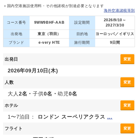
＋国内空港施設使用料・その他諸税が別途必要となります
海外空港諸税等別
2026/9/10～
コース番号
9WW9BHF-AAB
設定期間
2027/3/30
出発地
東京（羽田）
目的地
ヨーロッパ／イギリス
ブランド
e-very HTE
旅行期間
9日間
出発日
変更
2026年09月10日(木)
人数
変更
大人
2名・
子供
0名・
幼児
0名
ホテル
変更
1〜7泊目：
ロンドン スーペリアクラス
...
フライト
変更