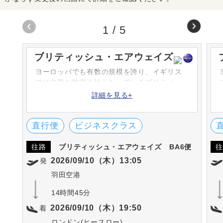
1
/
5
ブリティッシュ・エアウェイズ
ヨーロッパでも有数の規模を誇り、イギリス
では主要な航空会社となっているブリティッ
シュエアウェイズ。日本からロンドンまでの
詳細を見る+
直行便が毎日運航されています。ワンワール
ド創立のメンバーのひとつであり、ロンド
ン・ヒースロー空港をメイン空港としていま
直行便
ビジネスクラス
す。
往路
ブリティッシュ・エアウェイズ
BA6便
往
2026/09/10（木）13:05
発
羽田空港
14時間45分
2026/09/10（木）19:50
着
ロンドン(ヒースロー)