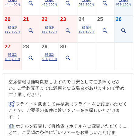
444,400
490,200
531,900
699,100
円
円
円
円
20
21
22
23
24
25
26
残席8
残席9
残席4
617,800
863,500
508,500
円
円
円
27
28
29
30
残席2
残席2
480,200
504,200
円
円
空席情報は随時変動しますので目安としてご参照くださ
い。ご予約完了までに満席となる場合がありますので予め
ご了承ください。
フライトを変更して再検索（フライトをご変更いただく
ことで、ご要望の条件に近いツアーをお探しいただけま
す。）
ホテルを変更して再検索（ホテルをご変更いただくくこ
とで、ご要望の条件に近いツアーをお探しいただけま