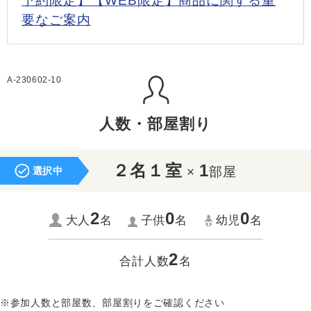
予約限定】【WEB限定】商品に関する重
要なご案内
A-230602-10
人数・部屋割り
２名１室
1
×
部屋
選択中
2
0
0
大人
名
子供
名
幼児
名
2
合計人数
名
※参加人数と部屋数、部屋割りをご確認ください