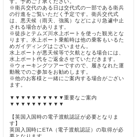
す。予めご了承ください。
※衛兵交代のある日は交代式の一部である衛兵
の行進をご覧いただく予定です。衛兵交代式
は、悪天候（雨天、強風）などにより急遽中止
される場合があります。
※徒歩とテムズ川水上ボートを使った観光とな
ります。水上ボート乗船時は他の乗客もいるた
めガイディングはございません。
水上ボートが悪天候等で欠航となる場合には、
水上ボート代をご返金させていただきます。
※ウォーキングツアーですので、履きなれた運
動靴でのご参加をお勧めします。
※他のお客様と一緒にご案内する場合がござい
ます。
▼▼▼▼▼▼▼▼▼▼重要なご案内
▼▼▼▼▼▼▼▼▼▼
【英国入国時の電子渡航認証が必要となりま
す】
英国入国時にETA（電子渡航認証）の取得が必
要となります。