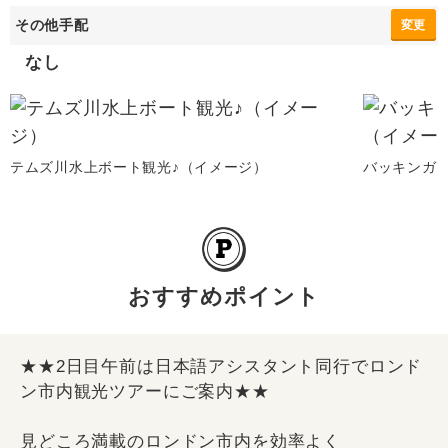
その他手配
変更
なし
テムズ川水上ボート観光♪（イメージ）
バッキンガ
おすすめポイント
★★2日目午前は日本語アシスタント同行でロンド
ン市内観光ツアーにご案内★★
見どころ満載のロンドン市内を効率よく