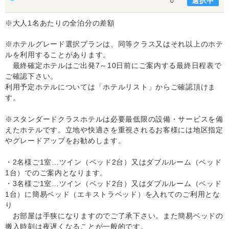
選択中
○
※大人1名あたりの全泊分の差額
※ホテルグレード選択プランは、同等クラス又はそれ以上のホテ
ルを利用することがあります。
最終確定ホテルはご出発7～10日前にご案内する最終日程表で
ご確認下さい。
利用予定ホテルについては「ホテルリスト」からご確認頂けま
す。
※スタンダードクラスホテルは必要最低限の設備・サービスを備
えたホテルです。立地や快適さを重視されるお客様には地区指定
やグレードアップをお勧めします。
・2名様ご1室…ツイン（ベッド2台）又はダブルルーム（ベッド
1台）でのご案内となります。
・3名様ご1室…ツイン（ベッド2台）又はダブルルーム（ベッド
1台）に簡易ベッド（エキストラベッド）を入れてのご利用とな
り
お部屋は手狭になりますのでご了承下さい。また簡易ベッドの
搬入時刻は夜遅くなることが一般的です。