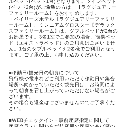
ルベッド(ベッド1台)となります。ツインベッド
(ベッド2台)がご希望の方は、【ラグジュアリー
ファミリールーム】をおすすめします。
・ベイリーズホテル【ラグジュアリーファミリ
ールーム】、ミレニアムグロスター【デラック
スファミリールーム】は、ダブルベッドが2台の
お部屋です。3名1室でご参加の場合、簡易ベッ
ド（エキストラベッド）のご用意はございませ
ん。1台のダブルベッドを2名様でご利用となり
ます。ご了承の上、お申し込みください。
■移動日/観光日の朝食について
飛行機や電車などご利用いただく移動日や集合
場所へ向かっていただく観光日は、お時間によ
って朝食を召し上がっていただけない場合がご
ざいます。
その場合も返金はございませんのでご了承くだ
さい。
■WEBチェックイン・事前座席指定に関して
座席クラスに関わらず航空機の座席の並び席の