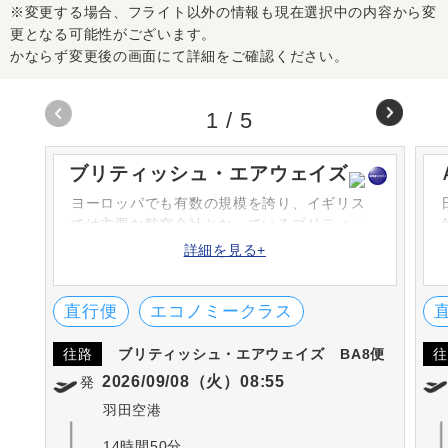
※変更する場合、フライト以外の情報も現在選択中の内容から変
更となる可能性がございます。
かならず変更後の画面にて詳細をご確認ください。
1
/
5
ブリティッシュ・エアウェイズ
ヨーロッパでも有数の規模を誇り、イギリス
では主要な航空会社となっているブリティッ
シュエアウェイズ。日本からロンドンまでの
詳細を見る+
直行便が毎日運航されています。ワンワール
ド創立のメンバーのひとつであり、ロンド
ン・ヒースロー空港をメイン空港としていま
直行便
エコノミークラス
す。
往路
ブリティッシュ・エアウェイズ
BA8便
往
2026/09/08（火）08:55
発
羽田空港
14時間50分