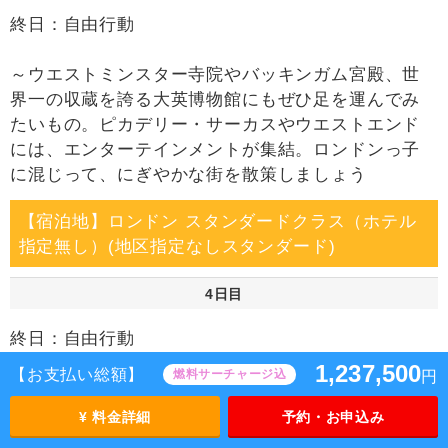
終日：自由行動
～ウエストミンスター寺院やバッキンガム宮殿、世
界一の収蔵を誇る大英博物館にもぜひ足を運んでみ
たいもの。ピカデリー・サーカスやウエストエンド
には、エンターテインメントが集結。ロンドンっ子
に混じって、にぎやかな街を散策しましょう
【宿泊地】ロンドン スタンダードクラス（ホテル
指定無し）(地区指定なしスタンダード)
4日目
終日：自由行動
1,237,500
【お支払い総額】
燃料サーチャージ込
円
【宿泊地】ロンドン スタンダードクラス（ホテル
指定無し）(地区指定なしスタンダード)
¥ 料金詳細
予約・お申込み