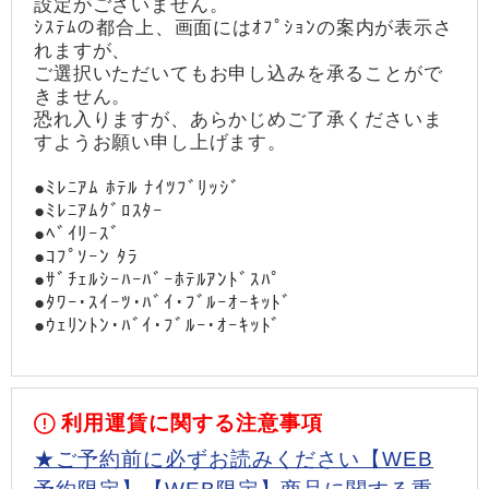
設定がございません。
ｼｽﾃﾑの都合上、画面にはｵﾌﾟｼｮﾝの案内が表示さ
れますが、
ご選択いただいてもお申し込みを承ることがで
きません。
恐れ入りますが、あらかじめご了承くださいま
すようお願い申し上げます。
●ﾐﾚﾆｱﾑ ﾎﾃﾙ ﾅｲﾂﾌﾞﾘｯｼﾞ
●ﾐﾚﾆｱﾑｸﾞﾛｽﾀｰ
●ﾍﾞｲﾘｰｽﾞ
●ｺﾌﾟｿｰﾝ ﾀﾗ
●ｻﾞﾁｪﾙｼｰﾊｰﾊﾞｰﾎﾃﾙｱﾝﾄﾞｽﾊﾟ
●ﾀﾜｰ･ｽｲｰﾂ･ﾊﾞｲ･ﾌﾞﾙｰｵｰｷｯﾄﾞ
●ｳｪﾘﾝﾄﾝ･ﾊﾞｲ･ﾌﾞﾙｰ･ｵｰｷｯﾄﾞ
利用運賃に関する注意事項
★ご予約前に必ずお読みください【WEB