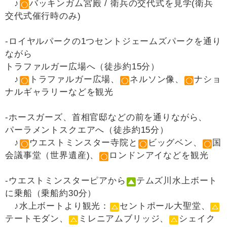
♪
バッキンガム宮殿 / 衛兵の交代式を見学(衛兵
交代式催行時のみ)
-ロイヤルパークの1つセントジェームズパークを通り
ながら
トラファルガー広場へ（徒歩約15分）
♪
トラファルガー広場、
ネルソン像、
ナショ
ナルギャラリーなどを観光
‐ホースガーズ、首相官邸などの前を通りながら、
パーラメントスクエアへ（徒歩約15分）
♪
ウエストミンスター寺院と
ビッグベン、
国
会議事堂（世界遺産)、
ロンドンアイなどを観光
‐ウエストミンスターピアから
テムズ川水上ボート
に乗船（乗船約30分）
♪水上ボートより観光：
セントポール大聖堂、
テートモダン、
ミレニアムブリッジ、
シェイク