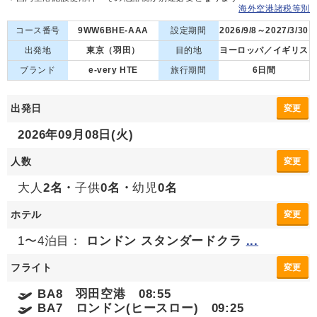
海外空港諸税等別
コース番号
9WW6BHE-AAA
設定期間
2026/9/8～2027/3/30
出発地
東京（羽田）
目的地
ヨーロッパ／イギリス
ブランド
e-very HTE
旅行期間
6日間
出発日
変更
2026年09月08日(火)
人数
変更
大人
2名・
子供
0名・
幼児
0名
ホテル
変更
1〜4泊目：
ロンドン スタンダードクラ
...
フライト
変更
BA8 羽田空港 08:55
BA7 ロンドン(ヒースロー) 09:25