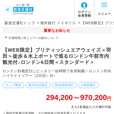
ログイン
メニュー
会員登録
>
>
>
阪急交通社トップ
海外旅行
イギリス
【WEB限定】ブ
重要なお知らせ
中東情勢に伴うツアーの催行について
【WEB限定】ブリティッシュエアウェイズ＜羽
田＞徒歩＆水上ボートで巡るロンドン午前市内
観光付♪ロンドン6日間＜スタンダード＞
ロンドン到着翌日にピッタリ！短時間で名所制覇！ロンドン市内
ハイライトツアー（2日目）付♪
ウェブ限定
航空会社指定
現地係員同行
2名様催行
294,200～970,200
円
大人1名様あたりの旅行代金
＋国内空港施設使用料・その他諸税が別途必要となります