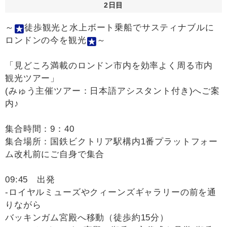
2日目
～
徒歩観光と水上ボート乗船でサスティナブルに
ロンドンの今を観光
～
「見どころ満載のロンドン市内を効率よく周る市内
観光ツアー」
(みゅう主催ツアー：日本語アシスタント付き)へご案
内♪
集合時間：9：40
集合場所：国鉄ビクトリア駅構内1番プラットフォー
ム改札前にご自身で集合
09:45 出発
-ロイヤルミューズやクィーンズギャラリーの前を通
りながら
バッキンガム宮殿へ移動（徒歩約15分）