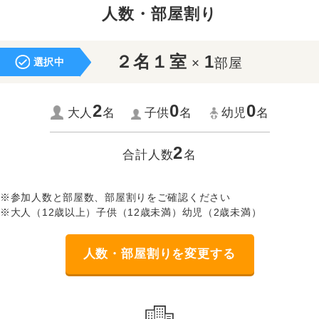
人数・部屋割り
２名１室
1
×
部屋
選択中
2
0
0
大人
名
子供
名
幼児
名
2
合計人数
名
※参加人数と部屋数、部屋割りをご確認ください
※大人（12歳以上）子供（12歳未満）幼児（2歳未満）
人数・部屋割りを変更する