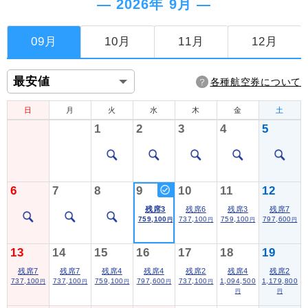
― 2026年 9月 ―
09月
10月
11月
12月
各種航空券について
日
月
火
水
木
金
土
1
2
3
4
5
6
7
8
9
10
11
12
残席3
残席6
残席3
残席7
759,100
737,100
759,100
797,600
円
円
円
円
13
14
15
16
17
18
19
残席7
残席7
残席4
残席4
残席2
残席4
残席2
737,100
737,100
759,100
797,600
737,100
1,094,500
1,179,800
円
円
円
円
円
円
円