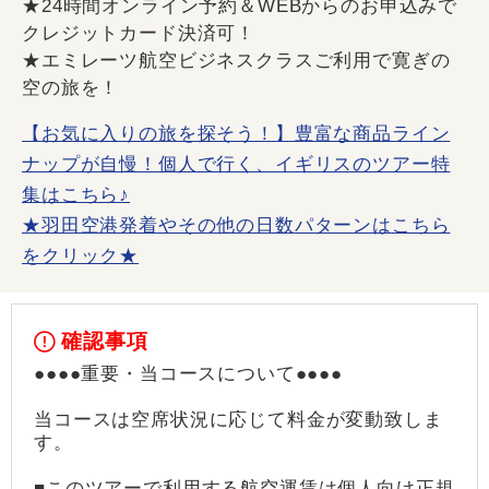
★24時間オンライン予約＆WEBからのお申込みで
クレジットカード決済可！
★エミレーツ航空ビジネスクラスご利用で寛ぎの
空の旅を！
【お気に入りの旅を探そう！】豊富な商品ライン
ナップが自慢！個人で行く、イギリスのツアー特
集はこちら♪
★羽田空港発着やその他の日数パターンはこちら
をクリック★
確認事項
●●●●重要・当コースについて●●●●
当コースは空席状況に応じて料金が変動致しま
す。
■このツアーで利用する航空運賃は個人向け正規