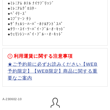
●ﾐﾚﾆｱﾑ ﾎﾃﾙ ﾅｲﾂﾌﾞﾘｯｼﾞ
●ﾐﾚﾆｱﾑｸﾞﾛｽﾀｰ
●ﾍﾞｲﾘｰｽﾞ
●ｺﾌﾟｿｰﾝ ﾀﾗ
●ｻﾞﾁｪﾙｼｰﾊｰﾊﾞｰﾎﾃﾙｱﾝﾄﾞｽﾊﾟ
●ﾀﾜｰ･ｽｲｰﾂ･ﾊﾞｲ･ﾌﾞﾙｰｵｰｷｯﾄﾞ
●ｳｪﾘﾝﾄﾝ･ﾊﾞｲ･ﾌﾞﾙｰ･ｵｰｷｯﾄﾞ
利用運賃に関する注意事項
★ご予約前に必ずお読みください【WEB
予約限定】【WEB限定】商品に関する重
要なご案内
A-230602-10