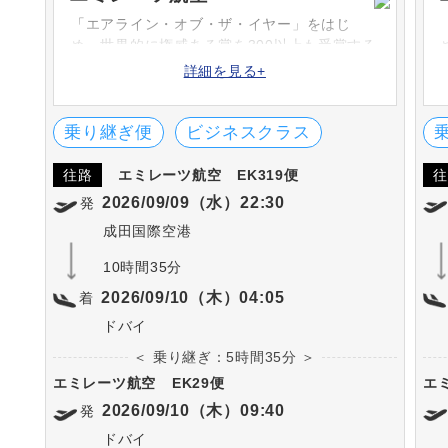
「エアライン・オブ・ザ・イヤー」をはじ
め、世界的に権威ある賞を300以上も受賞する
エミレーツ航空。1985年に設立し、アラブ首
詳細を見る+
長国連邦のドバイを本拠地としています。ア
ジア・アフリカ・ヨーロッパ・北米・中南米
など世界各国へ就航をしています。
乗り継ぎ便
ビジネスクラス
往路
エミレーツ航空
EK319便
往
2026/09/09（水）22:30
発
成田国際空港
10時間35分
2026/09/10（木）04:05
着
ドバイ
＜ 乗り継ぎ：5時間35分 ＞
エミレーツ航空
EK29便
エ
2026/09/10（木）09:40
発
ドバイ