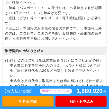
でご確認ください。
・旅券（パスポート）：この旅行にはご出発時点で有効期間
が110日以上残っている旅券が必要です。
・査証（ビザ）等：イギリスETA（電子渡航認証）が必要で
す。
※以上は日本国籍のお客様の場合の条件です。日本国籍以外
の方は、ご自身で、自国の領事館、渡航先国・経由国の領事
館、入国管理事務所にお問い合わせください。
旅行契約の申込みと成立
(1)
旅行契約は当社（受託営業所を含む）にて当社所定の旅行
申込書に必要事項を記入のうえ、 おひとり様につき申込
金（原則旅行代金の20％相当額）を添えて申込みくださ
い。
申込金は旅行代金、取消料または違約料のそれぞれ一部ま
たは全部として取り扱います。旅行契約は、当社が契約の
1,680,920
【お支払い総額】
締結を承諾し､申込金を受領したときに成立するものとし
燃料サーチャージ込
円
ます。また、特定コースやポイントを使用する場合など
は、別途パンフレットなどに定めるところによります。な
¥ 料金詳細
予約・お申込み
お、当社業務の都合上、所定の書面・画面に必要事項をご