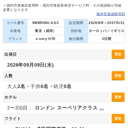
＋国内空港施設使用料・国内空港旅客保安サービス料・その他諸税が別途
必要となります
海外空港諸税等別
コース番号
9WW5INU-AAC
設定期間
2026/9/9～2027/5/31
出発地
東京（成田）
目的地
ヨーロッパ／イギリス
ブランド
e-very HTE
旅行期間
5日間
出発日
変更
2026年09月09日(水)
人数
変更
大人
2名・
子供
0名・
幼児
0名
ホテル
変更
2〜3泊目：
ロンドン スーペリアクラス
...
フライト
変更