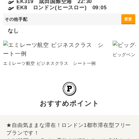
EK319 成田国際空港 22:30
EK8 ロンドン(ヒースロー) 09:05
その他手配
変更
なし
ビッグベン（
エミレーツ航空 ビジネスクラス シート一例
おすすめポイント
★自由気ままな滞在！ロンドン1都市滞在型フリー
プランです！