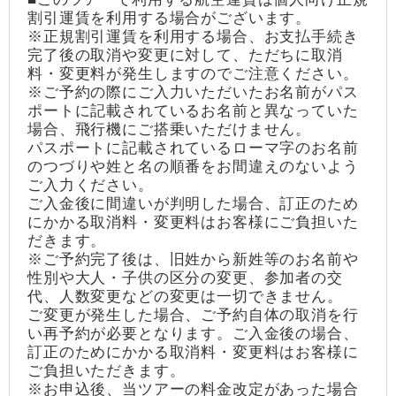
割引運賃を利用する場合がございます。
※正規割引運賃を利用する場合、お支払手続き
完了後の取消や変更に対して、ただちに取消
料・変更料が発生しますのでご注意ください。
※ご予約の際にご入力いただいたお名前がパス
ポートに記載されているお名前と異なっていた
場合、飛行機にご搭乗いただけません。
パスポートに記載されているローマ字のお名前
のつづりや姓と名の順番をお間違えのないよう
ご入力ください。
ご入金後に間違いが判明した場合、訂正のため
にかかる取消料・変更料はお客様にご負担いた
だきます。
※ご予約完了後は、旧姓から新姓等のお名前や
性別や大人・子供の区分の変更、参加者の交
代、人数変更などの変更は一切できません。
ご変更が発生した場合、ご予約自体の取消を行
い再予約が必要となります。ご入金後の場合、
訂正のためにかかる取消料・変更料はお客様に
ご負担いただきます。
※お申込後、当ツアーの料金改定があった場合