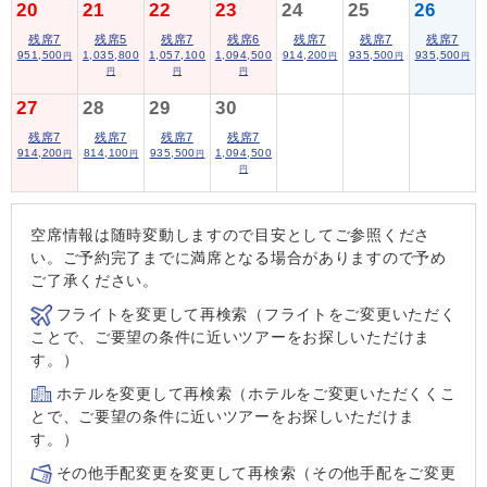
20
21
22
23
24
25
26
残席7
残席5
残席7
残席6
残席7
残席7
残席7
951,500
1,035,800
1,057,100
1,094,500
914,200
935,500
935,500
円
円
円
円
円
円
円
27
28
29
30
残席7
残席7
残席7
残席7
914,200
814,100
935,500
1,094,500
円
円
円
円
空席情報は随時変動しますので目安としてご参照くださ
い。ご予約完了までに満席となる場合がありますので予め
ご了承ください。
フライトを変更して再検索（フライトをご変更いただく
ことで、ご要望の条件に近いツアーをお探しいただけま
す。）
ホテルを変更して再検索（ホテルをご変更いただくくこ
とで、ご要望の条件に近いツアーをお探しいただけま
す。）
その他手配変更を変更して再検索（その他手配をご変更