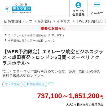
ログイン
メニュー
会員登録
>
>
>
阪急交通社トップ
海外旅行
イギリス
【WEB予約限定
重要なお知らせ
ウェブサービス休止のお知らせ（8/10、8/11）
中東情勢に伴うツアーの催行について
【WEB予約限定】エミレーツ航空ビジネスクラ
ス＜成田夜発＞ロンドン5日間＜スーペリアク
ラスホテル＞
忙しくてヨーロッパ旅行を諦めている方、必見！2泊5日の弾丸
旅行で伝統の街ロンドンへ！
ウェブ限定
航空会社指定
737,100～1,651,200
円
大人1名様あたりの旅行代金