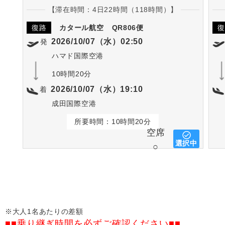
【滞在時間：4日22時間（118時間）】
復路
カタール航空
QR806便
復
2026/10/07（水）02:50
発
ハマド国際空港
10時間20分
2026/10/07（水）19:10
着
成田国際空港
所要時間：10時間20分
空席
選択中
○
※大人1名あたりの差額
■■乗り継ぎ時間を必ずご確認ください■■