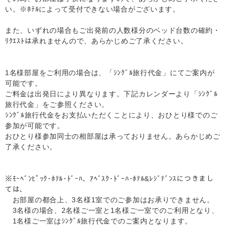
い。※ﾎﾃﾙによって受付できない場合がございます。
また、いずれの場合もご出発前の人数様分のベッド台数の確約・
ﾘｸｴｽﾄは承れませんので、あらかじめご了承ください。
1名様部屋をご利用の場合は、「ｼﾝｸﾞﾙ旅行代金」にてご案内が
可能です。
ご料金は出発日により異なります。下記カレンダーより「ｼﾝｸﾞﾙ
旅行代金」をご参照ください。
ｼﾝｸﾞﾙ旅行代金をお支払いただくことにより、おひとり様でのご
参加が可能です。
おひとり様参加同士の相部屋は承っておりません。あらかじめご
了承ください。
※ﾓｰﾍﾞﾝﾋﾟｯｸ･ﾎﾃﾙ･ﾄﾞｰﾊ、ｱﾍﾞｽｸ･ﾄﾞｰﾊ･ﾎﾃﾙ&ﾚｼﾞﾃﾞﾝｽにつきまし
ては、
お部屋の都合上、3名様1室でのご参加はお承りできません。
3名様の場合、2名様ご一室と1名様ご一室でのご利用となり、
1名様ご一室はｼﾝｸﾞﾙ旅行代金でのご案内となります。