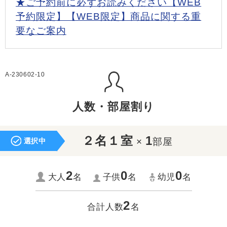
★ご予約前に必ずお読みください【WEB
予約限定】【WEB限定】商品に関する重
要なご案内
A-230602-10
人数・部屋割り
２名１室
1
×
部屋
選択中
2
0
0
大人
名
子供
名
幼児
名
2
合計人数
名