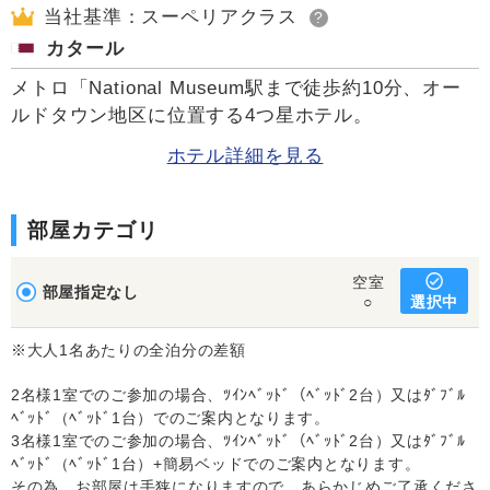
当社基準：スーペリアクラス
?
カタール
メトロ「National Museum駅まで徒歩約10分、オー
ルドタウン地区に位置する4つ星ホテル。
ホテル詳細を見る
部屋カテゴリ
空室
部屋指定なし
選択中
○
※大人1名あたりの全泊分の差額
2名様1室でのご参加の場合、ﾂｲﾝﾍﾞｯﾄﾞ（ﾍﾞｯﾄﾞ2台）又はﾀﾞﾌﾞﾙ
ﾍﾞｯﾄﾞ（ﾍﾞｯﾄﾞ1台）でのご案内となります。
3名様1室でのご参加の場合、ﾂｲﾝﾍﾞｯﾄﾞ（ﾍﾞｯﾄﾞ2台）又はﾀﾞﾌﾞﾙ
ﾍﾞｯﾄﾞ（ﾍﾞｯﾄﾞ1台）+簡易ベッドでのご案内となります。
その為、お部屋は手狭になりますので、あらかじめご了承くださ