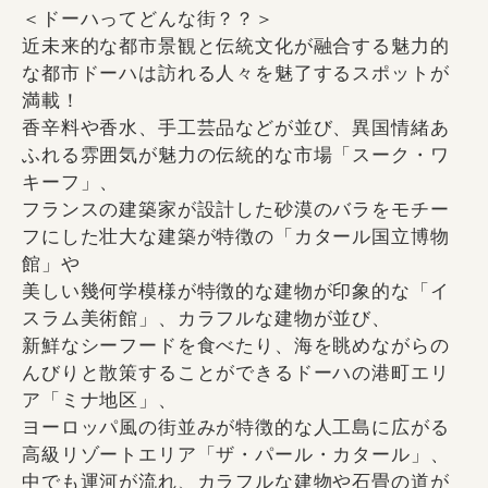
＜ドーハってどんな街？？＞
近未来的な都市景観と伝統文化が融合する魅力的
な都市ドーハは訪れる人々を魅了するスポットが
満載！
香辛料や香水、手工芸品などが並び、異国情緒あ
ふれる雰囲気が魅力の伝統的な市場「スーク・ワ
キーフ」、
フランスの建築家が設計した砂漠のバラをモチー
フにした壮大な建築が特徴の「カタール国立博物
館」や
美しい幾何学模様が特徴的な建物が印象的な「イ
スラム美術館」、カラフルな建物が並び、
新鮮なシーフードを食べたり、海を眺めながらの
んびりと散策することができるドーハの港町エリ
ア「ミナ地区」、
ヨーロッパ風の街並みが特徴的な人工島に広がる
高級リゾートエリア「ザ・パール・カタール」、
中でも運河が流れ、カラフルな建物や石畳の道が