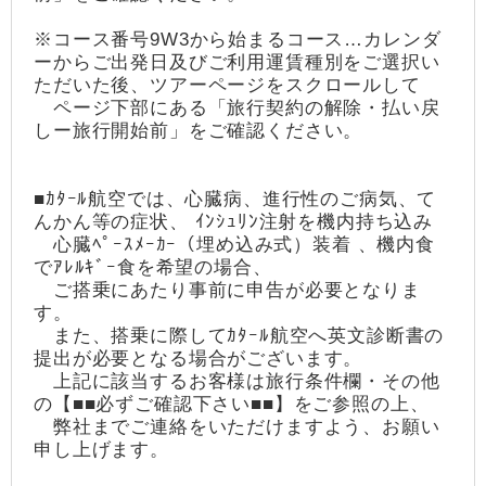
※コース番号9W3から始まるコース…カレンダ
ーからご出発日及びご利用運賃種別をご選択い
ただいた後、ツアーページをスクロールして
ページ下部にある「旅行契約の解除・払い戻
しー旅行開始前」をご確認ください。
■ｶﾀｰﾙ航空では、心臓病、進行性のご病気、て
んかん等の症状、 ｲﾝｼｭﾘﾝ注射を機内持ち込み
心臓ﾍﾟｰｽﾒｰｶｰ（埋め込み式）装着 、機内食
でｱﾚﾙｷﾞｰ食を希望の場合、
ご搭乗にあたり事前に申告が必要となりま
す。
また、搭乗に際してｶﾀｰﾙ航空へ英文診断書の
提出が必要となる場合がございます。
上記に該当するお客様は旅行条件欄・その他
の【■■必ずご確認下さい■■】をご参照の上、
弊社までご連絡をいただけますよう、お願い
申し上げます。