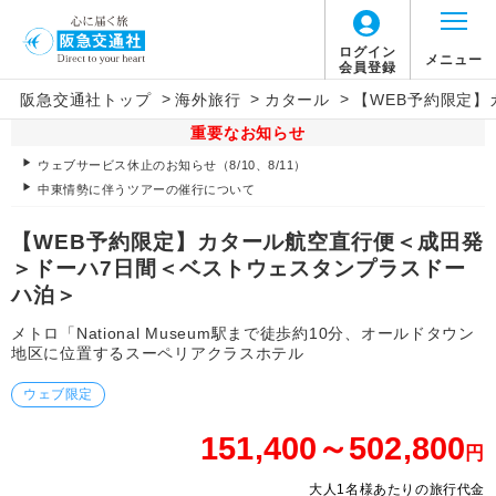
ログイン
メニュー
会員登録
>
>
>
阪急交通社トップ
海外旅行
カタール
【WEB予約限定
重要なお知らせ
ウェブサービス休止のお知らせ（8/10、8/11）
中東情勢に伴うツアーの催行について
【WEB予約限定】カタール航空直行便＜成田発
＞ドーハ7日間＜ベストウェスタンプラスドー
ハ泊＞
メトロ「National Museum駅まで徒歩約10分、オールドタウン
地区に位置するスーペリアクラスホテル
ウェブ限定
151,400～502,800
円
大人1名様あたりの旅行代金