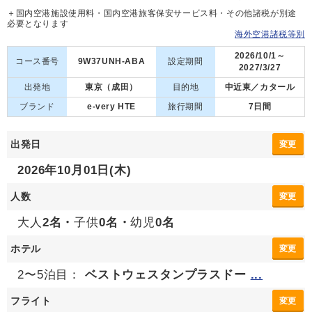
＋国内空港施設使用料・国内空港旅客保安サービス料・その他諸税が別途
必要となります
海外空港諸税等別
2026/10/1～
コース番号
9W37UNH-ABA
設定期間
2027/3/27
出発地
東京（成田）
目的地
中近東／カタール
ブランド
e-very HTE
旅行期間
7日間
出発日
変更
2026年10月01日(木)
人数
変更
大人
2名・
子供
0名・
幼児
0名
ホテル
変更
2〜5泊目：
ベストウェスタンプラスドー
...
フライト
変更