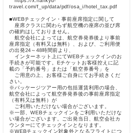
https://x.hankyu-
travel.com/f_up/data/pdf/osa_i/hotel_tax.pdf
■WEBチェックイン・事前座席指定に関して
座席クラスに関わらず航空機の座席の並び席
の確約はしておりません。
航空会社によっては、航空券発券後より事前
座席指定（有料又は無料）、および、ご利用便
の出発24～48時間前より、
インターネット上にてWEBチェックインのお
手続きが可能です。Eチケットお客様控えに記
載の「予約番号」または「航空券番号」を
ご用意の上、お客様ご自身にてお手続きくだ
さい。
※パッケージツアー用の包括運賃利用の場合、
航空会社によって航空券発券後の事前座席指定
（有料又は無料）が
ご利用いただけない場合がございます。
※一部、WEBチェックインをご利用いただけな
い場合がございます。ご出発当日、航空会社カ
ウンターにてチェックインとなります。
※WEBチェックイン対象外となるフライトにつ