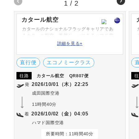
1
/
2
カタール航空
カタールのナショナルフラッグキャリアであ
るカタール航空。首都ドーハにあるハマド空
港を本拠地とし、コードシェアも含め150以上
詳細を見る+
の都市へ運航を行っている。機内サービスの
評価は国際的にも高く、数々の賞を受賞して
いる。
直行便
エコノミークラス
往路
カタール航空
QR807便
往
2026/10/01（木）22:25
発
成田国際空港
11時間40分
2026/10/02（金）04:05
着
ハマド国際空港
所要時間：11時間40分