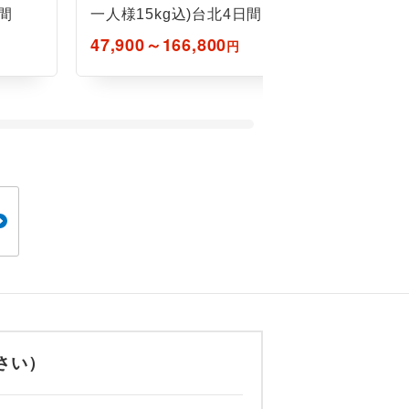
日間
一人様15kg込)台北4日間
間＜ホテ
ャードソ
47,900～166,800
48,100～
円
ム＞
さい）