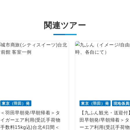
1名様から出発可能な個人型プランです。
催行
2名様から出発可能な個人型プランです。
催行
関連ツアー
おひとり様限定でご参加いただけるコースです
参加限定
1名様1室利用でも追加料金がかからないコース
室同代金
ご夫婦限定でご参加いただけるコースです。
限定
女性限定でご参加いただけるコースです。
限定
ご参加にあたり年齢に制限があるコースです。
限あり
利用航空会社が指定なので、ご出発の計画にと
社指定
す。
東京（羽田）発
東京（羽田）発
現地係員
＜羽田早朝発/早朝帰着＞タ
【九ふん観光・送迎付
ご紹介するホテルを指定したコースです。
指定
イガーエア利用(受託手荷物
田早朝発/早朝帰着＞
手数料15kg込)台北4日間＜
ーエア利用(受託手荷