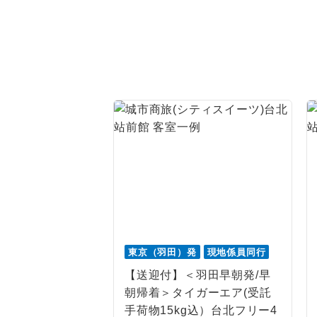
1名様
2名様
おひとり様
1名様1
ご夫婦
女性
年齢制
航空会
東京（羽田）発
現地係員同行
【送迎付】＜羽田早朝発/早
ホテル
朝帰着＞タイガーエア(受託
手荷物15kg込）台北フリー4