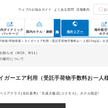
お
ウェブのお悩みガイド
よくある質問
店舗案内
海外
国内ダイナミック
海外航空
国内ホテル・旅館
海外ツアー
パッケージ
ホテ
早朝発/早朝帰着＞タイガーエア利用（受託手荷物手数料お一人様15kg込）台
らせ（8/10、8/11）
の催行について
イガーエア利用（受託手荷物手数料お一人様1
リアクラス(当社基準)「天成大飯店(コスモス)」ホテル指定!