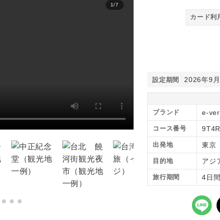
1
/
7
台北101 夜景（観光地一
カード利
2026年9
設定期間
ブランド
e-ve
コース番号
9T4
出発地
東京
目的地
アジ
旅行期間
4日