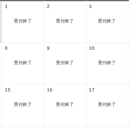
1
2
3
受付終了
受付終了
受付終了
8
9
10
受付終了
受付終了
受付終了
以下の料金は含まれておりません。別途お支払が必要となります
コン
説明
港施設使用料】
往路出発空港（駅）から復路到着空港（駅）ま
同行
15
16
17
す。
2026/10/5 大人（12歳以上）2,950円、子供（2歳以上12歳未満）1
〜2027/6/4 大人（12歳以上）2,950円、子供（2歳以上12歳未満）1
受付終了
受付終了
受付終了
現地到着後、現地係員が同行しお世話いたしま
員同行
 大人（12歳以上）2,950円、子供（2歳以上12歳未満）1,470円
以下の出発地から追加代金でご参加いただけます。
バスガイドが乗務し、車内での観光案内があり
付の場合、ご手配の可否は後日回答させていただきます。
ド乗務
税等】