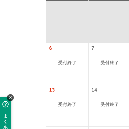
6
7
受付終了
受付終了
旅行代金に、
アイ
【日本国内空
添乗員
13
14
羽田(国際線)
2026/8/7〜
2026/10/6
受付終了
受付終了
現地係
2027/6/5〜
このツアーは
※リクエスト受
バスガイ
【海外空港諸