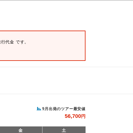
旅行代金 です。
9月出発のツアー最安値
56,700
円
金
土