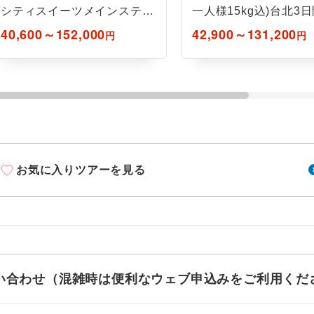
シティスイーツメインステー
一人様15kg込)台北3
ション/朝食なし＞
40,600～152,000
42,900～131,200
円
円
お気に入りツアーを見る
お問い合わせ（混雑時は便利なウェブ申込みをご利用くだ