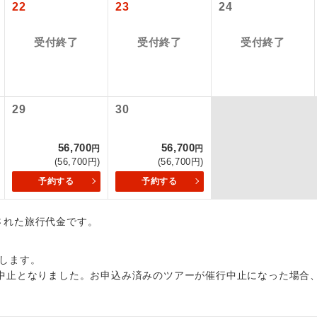
22
23
24
国空港の旅客サービス施設使用料と空港税等は含まれておりませ
初登場のコースです。
ース
各地発着ありとは
なります。
ユネスコに登録されている文化遺産や自然遺産
2026/9/20 大人（12歳以上）2,940円、子供（2歳以上12歳未満）2
受付終了
受付終了
受付終了
日程表に記載の出発空港だけでなく、各地より下記追加代金にて
遺産
スです。
〜 大人（12歳以上）3,800円、子供（2歳以上12歳未満）3,800円
用しご参加いただけます。
出発日につきましては料金確定後にご案内いたします。
が異なる発着地をご希望の場合は、当社予約センターまで連絡く
温泉地にも宿泊するコースです。
泉
により変更になる場合があります。
29
30
ご宿泊ホテルに露天風呂が付いています。
風呂
追加】
ステム手数料
56,700
56,700
円
円
ご宿泊ホテルに大浴場が付いています。
場
2026/9/20 大人（12歳以上）4,500円、子供（2歳以上12歳未満）
(56,700円)
(56,700円)
予約する
予約する
全てのお食事が付いていますので、お食事の心
〜 大人（12歳以上）4,500円、子供（2歳以上12歳未満）4,500円
付き
ん。（機内食を除く）
税
出された旅行代金です。
2026/9/20 大人（12歳以上）3,000円、子供（2歳以上12歳未満）3
お部屋にてゆっくりとお召し上がりいただけま
屋食
〜 大人（12歳以上）3,000円、子供（2歳以上12歳未満）3,000円
します。
周りの音を気にせず、ガイドさんの説明をじっ
中止となりました。お申込み済みのツアーが催行中止になった場合
イヤホン
ができます。