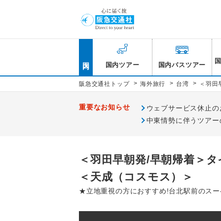
国内
国内ツアー
国内バスツアー
>
>
>
阪急交通社トップ
海外旅行
台湾
＜羽田
重要なお知らせ
ウェブサービス休止のお知
中東情勢に伴うツアー
＜羽田早朝発/早朝帰着＞タ
＜天成（コスモス）＞
★立地重視の方におすすめ!台北駅前のスーペ