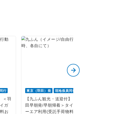
。
です。
ても便利で
同行
東京（羽田）発
現地係員同行
東京（羽田
】＜羽
【九ふん観光・送迎付】＜羽
【迪化街
タイガ
田早朝発/早朝帰着＞タイガ
グツアー
物料お
ーエア利用(受託手荷物料お
タイガー