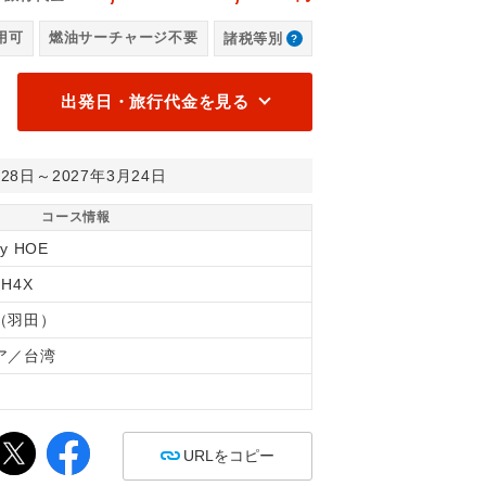
例）
台
用可
燃油サーチャージ不要
諸税等別
出発日・旅行代金を見る
月28日～2027年3月24日
コース情報
ry HOE
RH4X
（羽田）
ア／台湾
間
URLをコピー