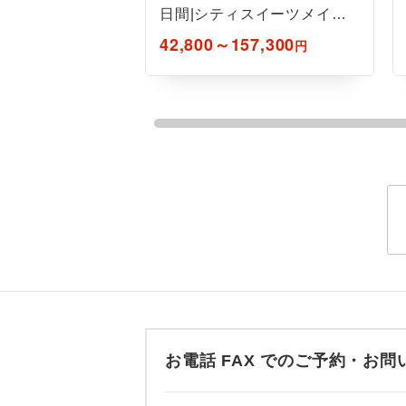
日間|シティスイーツメイン
ステーション/朝食なし
42,800～157,300
円
お電話 FAX でのご予約・