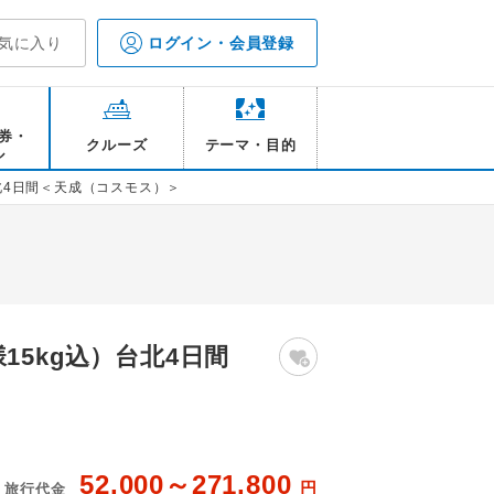
気に入り
ログイン・会員登録
券・
クルーズ
テーマ・目的
ル
北4日間＜天成（コスモス）＞
5kg込）台北4日間
52,000～271,800
円
旅行代金