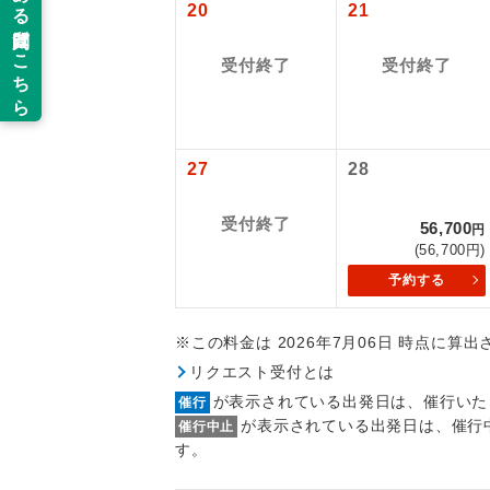
20
21
旅行代金に各
新コ
追加代金にて
払いが必要と
2026/8/7〜
受付終了
受付終了
当ツアーは
世界
2026/9/21
道などを利
※上記以外の
ご同行者様
温
※手配の都合
27
28
露天
【その他諸税
予約・発券シ
受付終了
56,700
円
大浴
2026/8/7〜
(56,700円)
4,500円
予約する
2026/9/21
全食事
国際観光旅客
※この料金は 2026年7月06日 時点に算
2026/8/7〜
お部
リクエスト受付とは
2026/9/21
が表示されている出発日は、催行いた
催行
が表示されている出発日は、催行
催行中止
トラベル
す。