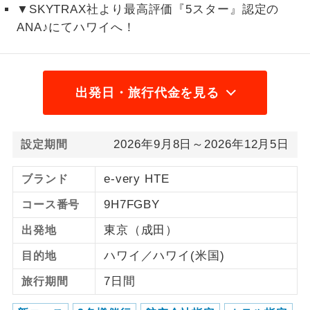
▼SKYTRAX社より最高評価『5スター』認定の
1,600円国際観光旅客税
ANA♪にてハワイへ！
ご紹介するホテルを指定したコースで
ホテル指定
2026/8/9 大人（12歳以上）3,000円、子供
す。
（2歳以上12歳未満）3,000円2026/8/10〜
2026/9/21 大人（12歳以上）3,000円、子供
出発日・旅行代金を見る
（2歳以上12歳未満）3,000円2026/9/22〜
2026/11/21 大人（12歳以上）3,000円、子
供（2歳以上12歳未満）3,000円
2026年9月8日～2026年12月5日
設定期間
2026/11/22〜 大人（12歳以上）3,000円、
子供（2歳以上12歳未満）3,000円
e-very HTE
ブランド
9H7FGBY
コース番号
東京（成田）
出発地
ハワイ／ハワイ(米国)
目的地
7日間
旅行期間