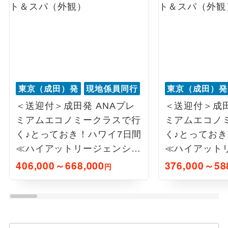
東京（成田）発
現地係員同行
東京（成田）発
＜送迎付＞成田発 ANAプレ
＜送迎付＞成田
ミアムエコノミークラスで行
ミアムエコノ
く♪とっておき！ハワイ7日間
く♪とっておき
≪ハイアットリージェンシー
≪ハイアット
ワイキキ滞在≫
ワイキキ滞在
406,000～668,000
376,000～58
円