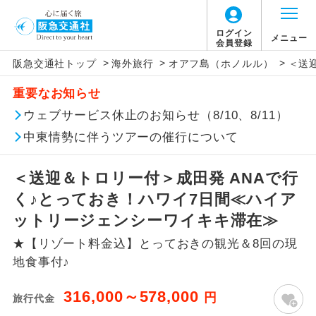
ログイン
メニュー
会員登録
>
>
>
阪急交通社トップ
海外旅行
オアフ島（ホノルル）
＜送
このツアーは以下の出発地から追加代金でご参
旅行代金に燃油サーチャージは含まれており
旅行代金に、以下の料金は含まれておりませ
アイコン
説明
加いただけます。
重要なお知らせ
ません。別途お支払いが必要となります。
ん。別途お支払が必要となります。
往路出発空港（駅）から復路到着空港
ウェブサービス休止のお知らせ（8/10、8/11）
※リクエスト受付の場合、ご手配の可否は後日回答さ
添乗員同行
目安：73,600〜80,800円（2026/07/21現
（駅）まで同行します。
せていただきます。
在）
【日本国内空港施設使用料】
中東情勢に伴うツアーの催行について
※上記の燃油サーチャージは変更になる場合
成田国際空港
現地到着後、現地係員が同行しお世話い
現地係員同行
たします。
追加代金にて各地発着ありとは
があります。
大人（12歳以上）2,460円、子供（2歳以上12
＜送迎＆トロリー付＞成田発 ANAで行
歳未満）1,240円
く♪とっておき！ハワイ7日間≪ハイア
バスガイド乗
バスガイドが乗務し、車内での観光案内
当ツアーは日程表に記載の出発空港だけで
務
があります。
ットリージェンシーワイキキ滞在≫
なく、各地より下記追加代金にて飛行機や
【旅客保安サービス料】
★【リゾート料金込】とっておきの観光＆8回の現
鉄道などを利用しご参加いただけます。
新コース
成田国際空港
初登場のコースです。
地食事付♪
ご同行者様が異なる発着地をご希望の場合
大人（12歳以上）700円、子供（2歳以上12
ユネスコに登録されている文化遺産や自
は、当社予約センターまで連絡ください。
歳未満）700円
世界遺産
316,000～578,000
円
旅行代金
然遺産を訪ねるコースです。