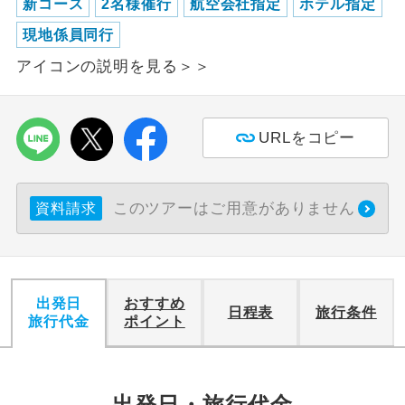
新コース
2名様催行
航空会社指定
ホテル指定
現地係員同行
アイコンの説明を見る＞＞
URLをコピー
このツアーはご用意がありません
資料請求
出発日
おすすめ
日程表
旅行条件
旅行代金
ポイント
出発日・旅行代金