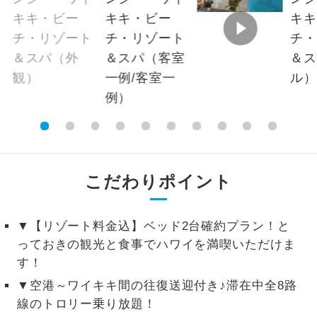
※上記以外の出発日につきましては料金確定
2名様から出発可能な個人型プランで
2名様催行
後にご案内いたします。
す。
※手配の都合により変更になる場合がありま
おひとり様参
おひとり様限定でご参加いただけるコー
す。
加限定
スです。
【その他諸税追加】
1名様1室同代
1名様1室利用でも追加料金がかからない
金
コースです。
航空保険特別料金
2026/8/9 大人（12歳以上）1,600円、子供
ご夫婦限定でご参加いただけるコースで
ご夫婦限定
（2歳以上12歳未満）1,600円、幼児 1,600円
こだわりポイント
す。
2026/8/10〜2026/9/21 大人（12歳以上）
女性限定でご参加いただけるコースで
1,600円、子供（2歳以上12歳未満）1,600
女性限定
▼【リゾート料金込】ベッド2台確約プラン！と
す。
円、幼児 1,600円2026/9/22〜2026/11/21 大
っておきの観光と食事でハワイを満喫いただけま
人（12歳以上）1,600円、子供（2歳以上12歳
ご参加にあたり年齢に制限があるコース
年齢制限あり
す！
です。
未満）1,600円、幼児 1,600円
▼空港～ワイキキ間の往復送迎付き♪滞在中全8路
2026/11/22〜 大人（12歳以上）1,600円、
利用航空会社が指定なので、ご出発の計
線のトロリー乗り放題！
航空会社指定
子供（2歳以上12歳未満）1,600円、幼児
画にとても便利です。