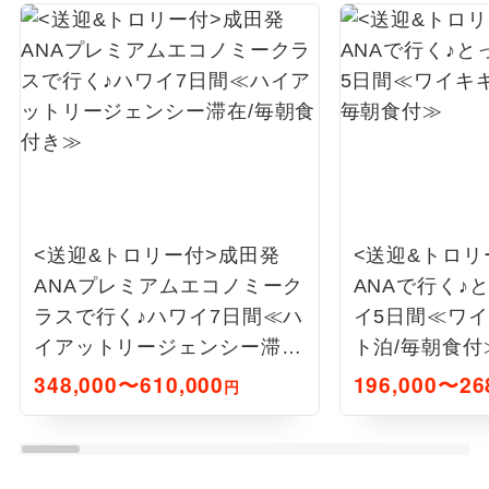
<送迎&トロリー付>成田発
<送迎&トロリ
ANAプレミアムエコノミーク
ANAで行く♪
ラスで行く♪ハワイ7日間≪ハ
イ5日間≪ワ
イアットリージェンシー滞
ト泊/毎朝食付
在/毎朝食付き≫
348,000〜610,000
196,000〜26
円