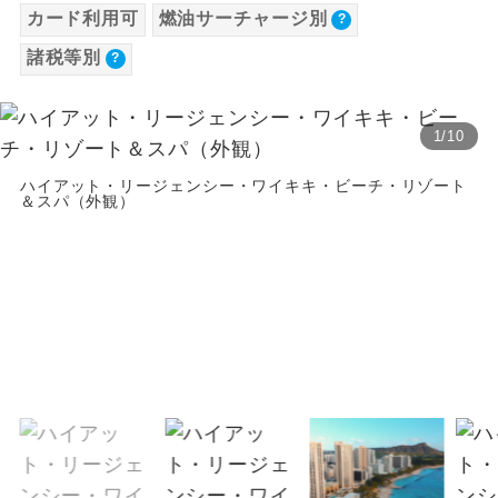
カード利用可
燃油サーチャージ別
【海外空港諸税等】
温泉
温泉地にも宿泊するコースです。
諸税等別
旅行代金に各国空港の旅客サービス施設使用
料と空港税等は含まれておりません。別途お
ご宿泊ホテルに露天風呂が付いていま
露天風呂
す。
支払いが必要となります。
1
/
10
2026/8/9 大人（12歳以上）15,250円、子供
大浴場
ご宿泊ホテルに大浴場が付いています。
（2歳以上12歳未満）15,250円、幼児11,510
ハイアット・リージェンシー・ワイキキ・ビーチ・リゾート
＆スパ（外観）
円
全てのお食事が付いていますので、お食
全食事付き
2026/8/10〜2026/9/21 大人（12歳以上）
事の心配はいりません。（機内食を除
く）
15,250円、子供（2歳以上12歳未満）15,250
円、幼児11,510円
お部屋にてゆっくりとお召し上がりいた
お部屋食
2026/9/22〜2026/11/21 大人（12歳以上）
だけます。
15,250円、子供（2歳以上12歳未満）15,250
トラベルイヤ
周りの音を気にせず、ガイドさんの説明
円、幼児11,510円
ホン
をじっくり聞くことができます。
2026/11/22〜 大人（12歳以上）15,250円、
子供（2歳以上12歳未満）15,250円、幼児
1名様から出発可能な個人型プランで
1名様催行
す。
11,510円