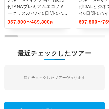
付!ANAプレミアムエコノミ
付!JALビジ
ークラス♪ハワイ5日間≪ハイ
イ6日間≪ハイ
アット/オーシャンフロント
ャンフロント
367,800〜489,800
607,800〜76
円
泊≫
≫
最近チェックしたツアー
最近チェックしたツアーが入ります