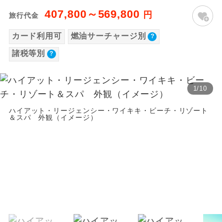
【海外空港諸税等】
407,800～569,800
温泉
円
旅行代金
温泉地にも宿泊するコースです。
旅行代金に各国空港の旅客サービス施設使用
カード利用可
燃油サーチャージ別
料と空港税等は含まれておりません。別途お
ご宿泊ホテルに露天風呂が付いていま
露天風呂
す。
諸税等別
支払いが必要となります。
2026/8/8〜2026/8/9 大人（12歳以上）
大浴場
ご宿泊ホテルに大浴場が付いています。
15,250円、子供（2歳以上12歳未満）15,250
1
/
10
円、幼児11,510円
全てのお食事が付いていますので、お食
全食事付き
2026/8/10〜2026/9/21 大人（12歳以上）
事の心配はいりません。（機内食を除
ハイアット・リージェンシー・ワイキキ・ビーチ・リゾート
＆スパ 外観（イメージ）
く）
15,250円、子供（2歳以上12歳未満）15,250
円、幼児11,510円
お部屋にてゆっくりとお召し上がりいた
お部屋食
2026/9/22〜2026/11/21 大人（12歳以上）
だけます。
15,250円、子供（2歳以上12歳未満）15,250
トラベルイヤ
周りの音を気にせず、ガイドさんの説明
円、幼児11,510円
ホン
をじっくり聞くことができます。
2026/11/22〜 大人（12歳以上）15,250円、
子供（2歳以上12歳未満）15,250円、幼児
1名様から出発可能な個人型プランで
1名様催行
す。
11,510円