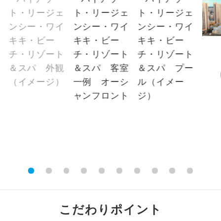
※上記以外の出発日につきましては料金確定
2名様から出発可能な個人型プランで
2名様催行
後にご案内いたします。
す。
※手配の都合により変更になる場合がありま
おひとり様参
おひとり様限定でご参加いただけるコー
す。
加限定
スです。
【その他諸税追加】
1名様1室同代
1名様1室利用でも追加料金がかからない
金
コースです。
航空保険特別料金
2026/8/8〜2026/8/9 大人（12歳以上）
ご夫婦限定でご参加いただけるコースで
ご夫婦限定
1,600円、子供（2歳以上12歳未満）1,600
す。
円、幼児 1,600円2026/8/10〜2026/9/21 大
女性限定でご参加いただけるコースで
人（12歳以上）1,600円、子供（2歳以上12歳
女性限定
す。
未満）1,600円、幼児 1,600円2026/9/22〜
2026/11/21 大人（12歳以上）1,600円、子
ご参加にあたり年齢に制限があるコース
年齢制限あり
です。
供（2歳以上12歳未満）1,600円、幼児 1,600
円2026/11/22〜 大人（12歳以上）1,600
こだわりポイント
利用航空会社が指定なので、ご出発の計
航空会社指定
円、子供（2歳以上12歳未満）1,600円、幼児
画にとても便利です。