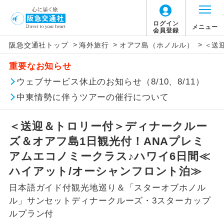
ログイン
メニュー
会員登録
>
>
>
阪急交通社トップ
海外旅行
オアフ島（ホノルル）
＜送
このツアーは以下の出発地から追加代金でご参
旅行代金に燃油サーチャージは含まれており
旅行代金に、以下の料金は含まれておりませ
アイコン
説明
加いただけます。
重要なお知らせ
ません。別途お支払いが必要となります。
ん。別途お支払が必要となります。
往路出発空港（駅）から復路到着空港
ウェブサービス休止のお知らせ（8/10、8/11）
※リクエスト受付の場合、ご手配の可否は後日回答さ
添乗員同行
目安：73,600〜80,800円（2026/07/21現
（駅）まで同行します。
せていただきます。
在）
【日本国内空港施設使用料】
中東情勢に伴うツアーの催行について
※上記の燃油サーチャージは変更になる場合
成田国際空港
現地到着後、現地係員が同行しお世話い
現地係員同行
たします。
追加代金にて各地発着ありとは
があります。
大人（12歳以上）2,460円、子供（2歳以上12
＜送迎＆トロリー付＞ディナークルー
歳未満）1,240円
ズ＆オアフ島1日観光付！ANAプレミ
バスガイド乗
バスガイドが乗務し、車内での観光案内
当ツアーは日程表に記載の出発空港だけで
務
があります。
アムエコノミークラス♪ハワイ6日間≪
なく、各地より下記追加代金にて飛行機や
【旅客保安サービス料】
ハイアット/オーシャンフロント泊≫
鉄道などを利用しご参加いただけます。
新コース
成田国際空港
初登場のコースです。
日本語ガイド付観光地巡り＆「スターオブホノル
ご同行者様が異なる発着地をご希望の場合
大人（12歳以上）700円、子供（2歳以上12
ル」サンセットディナークルーズ・3スターカップ
ユネスコに登録されている文化遺産や自
は、当社予約センターまで連絡ください。
歳未満）700円
世界遺産
ルプラン付
然遺産を訪ねるコースです。