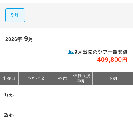
9月
9
2026年
月
9月出発のツアー最安値
409,800
円
催行状況
出発日
旅行代金
残席
予約
割引
1
(火)
2
(水)