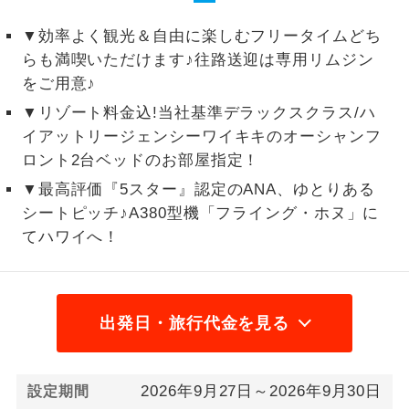
1,600円国際観光旅客税
▼効率よく観光＆自由に楽しむフリータイムどち
ご紹介するホテルを指定したコースで
ホテル指定
2026/8/8〜2026/8/9 大人（12歳以上）
す。
らも満喫いただけます♪往路送迎は専用リムジン
3,000円、子供（2歳以上12歳未満）3,000円
をご用意♪
2026/8/10〜2026/9/21 大人（12歳以上）
▼リゾート料金込!当社基準デラックスクラス/ハ
3,000円、子供（2歳以上12歳未満）3,000円
イアットリージェンシーワイキキのオーシャンフ
2026/9/22〜2026/11/21 大人（12歳以上）
ロント2台ベッドのお部屋指定！
3,000円、子供（2歳以上12歳未満）3,000円
▼最高評価『5スター』認定のANA、ゆとりある
2026/11/22〜 大人（12歳以上）3,000円、
シートピッチ♪A380型機「フライング・ホヌ」に
子供（2歳以上12歳未満）3,000円
てハワイへ！
出発日・旅行代金を見る
2026年9月27日～2026年9月30日
設定期間