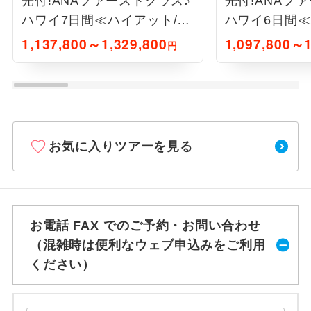
光付!ANAファーストクラス♪
光付!ANAフ
ハワイ7日間≪ハイアット/オ
ハワイ6日間≪
ーシャンフロント泊・食事4
ーシャンフロ
1,137,800～1,329,800
1,097,800～1
円
回付≫
回付≫
お気に入りツアーを見る
お電話 FAX でのご予約・お問い合わせ
（混雑時は便利なウェブ申込みをご利用
ください）