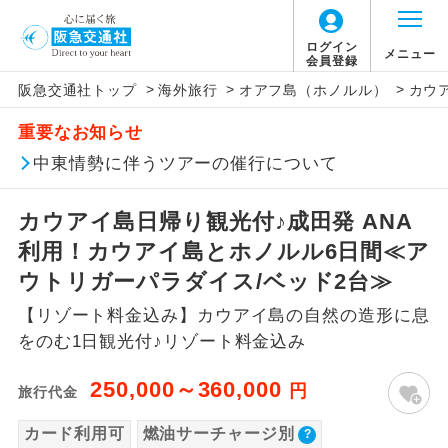
ログイン
メニュー
会員登録
>
>
>
阪急交通社トップ
海外旅行
オアフ島（ホノルル）
カウ
このツアーは以下の出発地から追加代金でご参
旅行代金に燃油サーチャージは含まれており
旅行代金に、以下の料金は含まれておりませ
アイコン
説明
加いただけます。
重要なお知らせ
ません。別途お支払いが必要となります。
ん。別途お支払が必要となります。
往路出発空港（駅）から復路到着空港
中東情勢に伴うツアーの催行について
※リクエスト受付の場合、ご手配の可否は後日回答さ
添乗員同行
目安：73,600〜80,800円（2026/07/21現
（駅）まで同行します。
せていただきます。
在）
【日本国内空港施設使用料】
カウアイ島日帰り観光付♪成田発 ANA
※上記の燃油サーチャージは変更になる場合
成田国際空港
現地到着後、現地係員が同行しお世話い
現地係員同行
たします。
追加代金にて各地発着ありとは
利用！カウアイ島とホノルル6日間≪ア
があります。
大人（12歳以上）2,460円、子供（2歳以上12
歳未満）1,240円
ウトリガーパラダイス/ベッド2台≫
バスガイド乗
バスガイドが乗務し、車内での観光案内
当ツアーは日程表に記載の出発空港だけで
務
があります。
【リゾート料金込み】カウアイ島の自然の造形に息
なく、各地より下記追加代金にて飛行機や
【旅客保安サービス料】
をのむ1日観光付♪リゾート料金込み
鉄道などを利用しご参加いただけます。
新コース
成田国際空港
初登場のコースです。
ご同行者様が異なる発着地をご希望の場合
250,000～360,000
大人（12歳以上）700円、子供（2歳以上12
円
旅行代金
ユネスコに登録されている文化遺産や自
は、当社予約センターまで連絡ください。
歳未満）700円
世界遺産
然遺産を訪ねるコースです。
カード利用可
燃油サーチャージ別