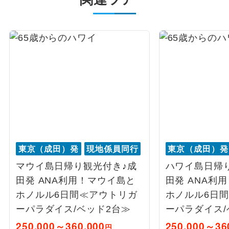
東京（成田）発
現地係員同行
東京（成田）発
マウイ島日帰り観光付き♪成
ハワイ島日帰
田発 ANA利用！マウイ島と
田発 ANA利
ホノルル6日間≪アウトリガ
ホノルル6日
ーパラダイス/ベッド2台≫
ーパラダイス/
250,000～360,000
250,000～36
円