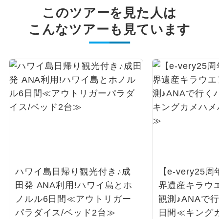
このツアーを見た人は
こんなツアーも見ています
ハワイ島日帰り観光付き♪成
【e-very2
田発 ANA利用!ハワイ島とホ
界遺産キラウ
ノルル6日間≪アウトリガー
観測♪ANAで
パラダイス/ベッド2台≫
日間≪キング