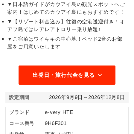
▼日本語ガイドがカウアイ島の観光スポットへご
※上記以外の出発日につきましては料金確定
2名様から出発可能な個人型プランで
2名様催行
案内！はじめてのカウアイ島にもおすすめです！
後にご案内いたします。
す。
▼【リゾート料金込み】往復の空港送迎付き！オ
※手配の都合により変更になる場合がありま
アフ島ではレアレアトロリー乗り放題♪
おひとり様参
おひとり様限定でご参加いただけるコー
す。
加限定
スです。
▼ご宿泊はワイキキの中心地！ベッド2台のお部
屋をご用意いたします
【その他諸税追加】
1名様1室同代
1名様1室利用でも追加料金がかからない
金
コースです。
航空保険特別料金
2026/8/6〜2026/8/9 大人（12歳以上）
ご夫婦限定でご参加いただけるコースで
ご夫婦限定
1,600円、子供（2歳以上12歳未満）1,600
出発日・旅行代金を見る
す。
円、幼児 1,600円2026/8/10〜2026/9/21 大
女性限定でご参加いただけるコースで
人（12歳以上）1,600円、子供（2歳以上12歳
女性限定
す。
2026年9月9日～2026年12月8日
設定期間
未満）1,600円、幼児 1,600円2026/9/22〜
2027/1/21 大人（12歳以上）1,600円、子供
ご参加にあたり年齢に制限があるコース
年齢制限あり
e-very HTE
ブランド
です。
（2歳以上12歳未満）1,600円、幼児 1,600円
9H6F301
コース番号
2027/1/22〜 大人（12歳以上）1,600円、子
利用航空会社が指定なので、ご出発の計
航空会社指定
供（2歳以上12歳未満）1,600円、幼児 1,600
画にとても便利です。