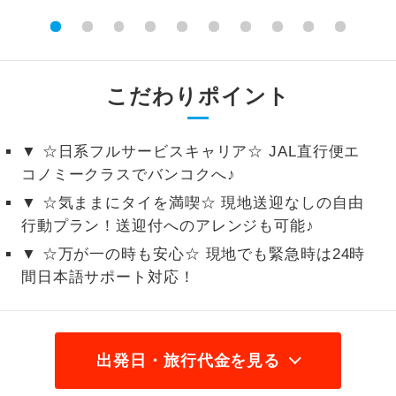
2名様から出発可能な個人型プランで
2名様催行
す。
おひとり様参
おひとり様限定でご参加いただけるコー
こだわりポイント
加限定
スです。
1名様1室同代
1名様1室利用でも追加料金がかからない
▼ ☆日系フルサービスキャリア☆ JAL直行便エ
金
コースです。
コノミークラスでバンコクへ♪
▼ ☆気ままにタイを満喫☆ 現地送迎なしの自由
ご夫婦限定でご参加いただけるコースで
ご夫婦限定
行動プラン！送迎付へのアレンジも可能♪
す。
▼ ☆万が一の時も安心☆ 現地でも緊急時は24時
女性限定でご参加いただけるコースで
女性限定
間日本語サポート対応！
す。
ご参加にあたり年齢に制限があるコース
年齢制限あり
です。
出発日・旅行代金を見る
利用航空会社が指定なので、ご出発の計
航空会社指定
画にとても便利です。