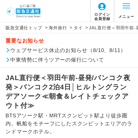
ログイン
メニュー
会員登録
>
>
>
阪急交通社トップ
海外旅行
タイ
JAL直行便＜羽田午前
このツアーは以下の出発地から追加代金でご参
燃油サーチャージは旅行代金に含まれていま
旅行代金に、以下の料金は含まれておりませ
アイコン
説明
加いただけます。
重要なお知らせ
す。
ん。別途お支払が必要となります。
往路出発空港（駅）から復路到着空港
ウェブサービス休止のお知らせ（8/10、8/11）
※リクエスト受付の場合、ご手配の可否は後日回答さ
添乗員同行
なお、今後燃油サーチャージの増減または廃
（駅）まで同行します。
せていただきます。
止された場合でも旅行代金に変更はございま
【日本国内空港施設使用料】
中東情勢に伴うツアーの催行について
せん。
羽田(国際線)
現地到着後、現地係員が同行しお世話い
現地係員同行
たします。
追加代金にて各地発着ありとは
2026/8/10〜2026/10/5 大人（12歳以上）
JAL直行便＜羽田午前-昼発/バンコク夜
2,950円、子供（2歳以上12歳未満）1,470円
発＞バンコク2泊4日│ヒルトングラン
バスガイド乗
バスガイドが乗務し、車内での観光案内
当ツアーは日程表に記載の出発空港だけで
務
2026/10/6〜2027/6/4 大人（12歳以上）
があります。
デアソーク≪朝食＆レイトチェックア
なく、各地より下記追加代金にて飛行機や
2,950円、子供（2歳以上12歳未満）1,470円
ウト付≫
鉄道などを利用しご参加いただけます。
新コース
2027/6/5〜 大人（12歳以上）2,950円、子供
初登場のコースです。
BTSアソーク駅・MRTスクンビット駅より徒歩圏
ご同行者様が異なる発着地をご希望の場合
（2歳以上12歳未満）1,470円
内。帆船をモチーフにしたスクンビットエリアのラ
ユネスコに登録されている文化遺産や自
は、当社予約センターまで連絡ください。
世界遺産
ンドマークホテル。
然遺産を訪ねるコースです。
【海外空港諸税等】