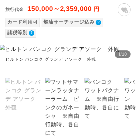
旅行代金に各国空港の旅客サービス施設使用
150,000～2,359,000
温泉
円
旅行代金
温泉地にも宿泊するコースです。
料と空港税等は含まれておりません。別途お
カード利用可
燃油サーチャージ込み
支払いが必要となります。
ご宿泊ホテルに露天風呂が付いていま
露天風呂
す。
諸税等別
大人（12歳以上）6,500円、子供（2歳以上12
歳未満）3,000円、幼児650円
大浴場
ご宿泊ホテルに大浴場が付いています。
※手配の都合により変更になる場合がありま
1
/
10
す。
ヒルトン バンコク グランデ アソーク 外観
全てのお食事が付いていますので、お食
全食事付き
事の心配はいりません。（機内食を除
く）
【その他諸税追加】
航空保険特別料金
お部屋にてゆっくりとお召し上がりいた
お部屋食
2026/8/10〜 大人（12歳以上）1,600円、子
だけます。
供（2歳以上12歳未満）1,600円国際観光旅客
トラベルイヤ
周りの音を気にせず、ガイドさんの説明
税
ホン
をじっくり聞くことができます。
2026/8/10〜 大人（12歳以上）3,000円、子
供（2歳以上12歳未満）3,000円
1名様から出発可能な個人型プランで
1名様催行
す。