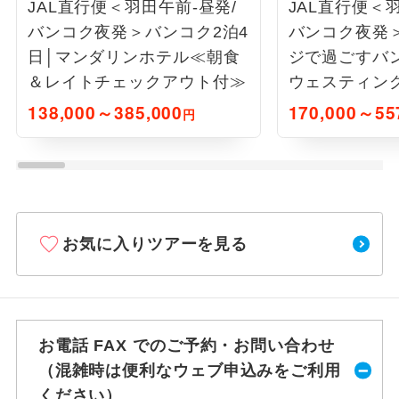
JAL直行便＜羽田午前-昼発/
JAL直行便＜
バンコク夜発＞バンコク2泊4
バンコク夜発
日│マンダリンホテル≪朝食
ジで過ごすバン
＆レイトチェックアウト付≫
ウェスティン
ビット
138,000～385,000
170,000～55
円
お気に入りツアーを見る
お電話 FAX でのご予約・お問い合わせ
（混雑時は便利なウェブ申込みをご利用
ください）