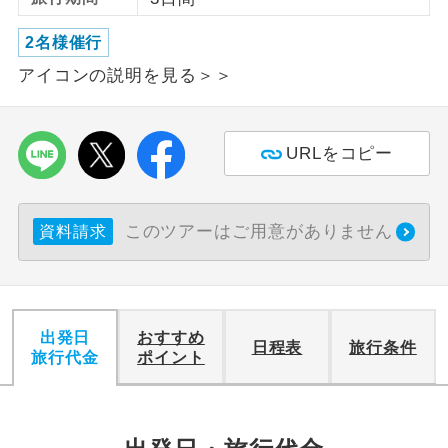
2名様催行
利用航空会社が指定なので、ご出発の計
航空会社指定
画にとても便利です。
アイコンの説明を見る＞＞
ご紹介するホテルを指定したコースで
ホテル指定
す。
URLをコピー
おひとり様バ
おひとり様でバス席を2席利⽤できま
ス2席利用
す。
このツアーはご用意がありません
資料請求
出発日
おすすめ
日程表
旅行条件
旅行代金
ポイント