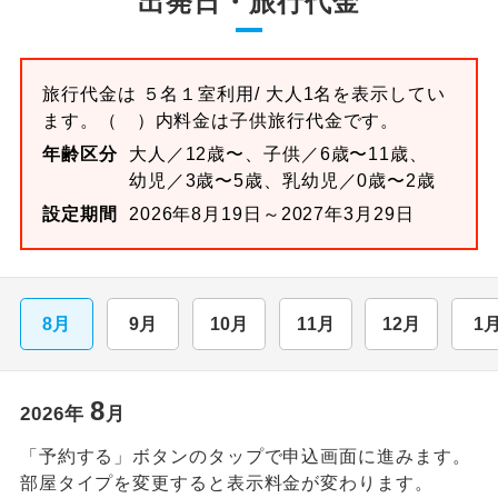
出発日・旅行代金
旅行代金は
５名１室
利用/ 大人1名を表示してい
ます。
（ ）内料金は子供旅行代金です。
年齢区分
大人／12歳〜、子供／6歳〜11歳、
幼児／3歳〜5歳、乳幼児／0歳〜2歳
設定期間
2026年8月19日～2027年3月29日
8月
9月
10月
11月
12月
1
8
2026
年
月
「予約する」ボタンのタップで申込画面に進みます。
部屋タイプを変更すると表示料金が変わります。