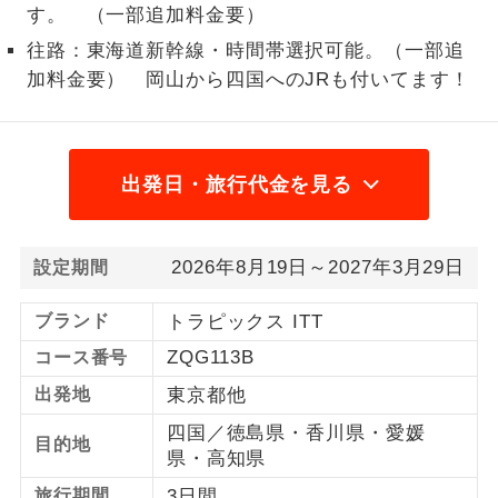
す。 （一部追加料金要）
1名様から出発可能な個人型プランで
1名様催行
往路：東海道新幹線・時間帯選択可能。（一部追
す。
加料金要） 岡山から四国へのJRも付いてます！
2名様から出発可能な個人型プランで
2名様催行
す。
おひとり様参
おひとり様限定でご参加いただけるコー
出発日・旅行代金を見る
加限定
スです。
1名様1室同代
1名様1室利用でも追加料金がかからない
2026年8月19日～2027年3月29日
設定期間
金
コースです。
ブランド
トラピックス ITT
ご夫婦限定でご参加いただけるコースで
ご夫婦限定
ZQG113B
コース番号
す。
出発地
東京都他
女性限定でご参加いただけるコースで
女性限定
す。
四国／徳島県・香川県・愛媛
目的地
県・高知県
ご参加にあたり年齢に制限があるコース
年齢制限あり
旅行期間
3日間
です。