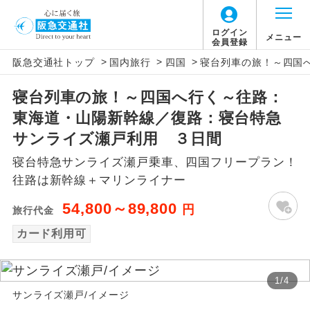
ログイン
メニュー
会員登録
>
>
>
阪急交通社トップ
国内旅行
四国
寝台列車の旅！～四国
アイコン
説明
寝台列車の旅！～四国へ行く～往路：
往路出発空港（駅）から復路到着空港
添乗員同行
東海道・山陽新幹線／復路：寝台特急
（駅）まで同行します。
サンライズ瀬戸利用 ３日間
現地添乗員同
現地到着空港（駅）から最終日出発空港
寝台特急サンライズ瀬戸乗車、四国フリープラン！
行
（駅）まで添乗員が同行します。
往路は新幹線＋マリンライナー
バスガイド乗
バスガイドが乗務し、車内での観光案内
54,800～89,800
円
旅行代金
務
があります。
カード利用可
新コース
初登場のコースです。
1
/
4
ユネスコに登録されている文化遺産や自
世界遺産
サンライズ瀬戸/イメージ
然遺産を訪ねるコースです。