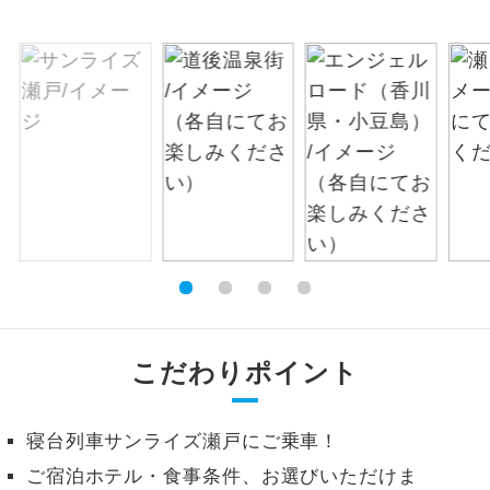
絶景
絶景スポットに立ち寄るコースです。
温泉
温泉地にも宿泊するコースです。
ご宿泊ホテルに露天風呂が付いていま
露天風呂
す。
大浴場
ご宿泊ホテルに大浴場が付いています。
全てのお食事が付いていますので、お食
全食事付き
事の心配はいりません。（機内食を除
く）
こだわりポイント
お部屋にてゆっくりとお召し上がりいた
お部屋食
だけます。
寝台列車サンライズ瀬戸にご乗車！
トラベルイヤ
周りの音を気にせず、ガイドさんの説明
ホン
ご宿泊ホテル・食事条件、お選びいただけま
をじっくり聞くことができます。