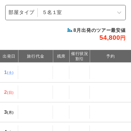
部屋タイプ
8
月出発のツアー最安値
54,800
円
催行状況
出発日
旅行代金
残席
予約
割引
1
(土)
2
(日)
3
(月)