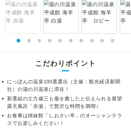
絶景
絶景スポットに立ち寄るコースです。
温泉
温泉地にも宿泊するコースです。
ご宿泊ホテルに露天風呂が付いていま
露天風呂
す。
大浴場
こだわりポイント
ご宿泊ホテルに大浴場が付いています。
全てのお食事が付いていますので、お食
にっぽんの温泉100選選出（主催：観光経済新聞
全食事付き
事の心配はいりません。（機内食を除
社）の湯の川温泉に滞在！
く）
新選組の土方歳三も傷を癒したと伝えられる展望
お部屋にてゆっくりとお召し上がりいた
お部屋食
露天風呂「赤湯」で贅沢な時間を満喫♪
だけます。
お食事は姉妹館「しおさい亭」のオーシャンテラ
トラベルイヤ
周りの音を気にせず、ガイドさんの説明
スでお楽しみください！
ホン
をじっくり聞くことができます。