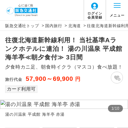
ログイン
メニュー
会員登録
>
>
>
阪急交通社トップ
国内旅行
北海道
往復北海道新幹線利用
アイコン
説明
往復北海道新幹線利用！ 当社基準Aラ
往路出発空港（駅）から復路到着空港
添乗員同行
ンクホテルに連泊！ 湯の川温泉 平成館
（駅）まで同行します。
海羊亭≪朝夕食付≫ 3日間
現地添乗員同
現地到着空港（駅）から最終日出発空港
夕食時カニ足、朝食時イクラ（マスコ）食べ放題！
行
（駅）まで添乗員が同行します。
57,900～69,900
円
旅行代金
バスガイド乗
バスガイドが乗務し、車内での観光案内
務
カード利用可
があります。
新コース
初登場のコースです。
1
/
10
湯の川温泉 平成館 海羊亭 赤湯
ユネスコに登録されている文化遺産や自
世界遺産
然遺産を訪ねるコースです。