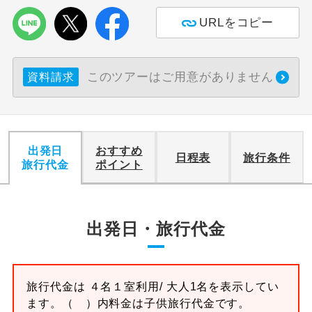
URLをコピー
利用航空会社が指定なので、ご出発の計
航空会社指定
画にとても便利です。
ご紹介するホテルを指定したコースで
このツアーはご用意がありません
資料請求
ホテル指定
す。
おひとり様バ
おひとり様でバス席を2席利⽤できま
ス2席利用
す。
出発日
おすすめ
日程表
旅行条件
旅行代金
ポイント
出発日・旅行代金
旅行代金は
４名１室
利用/ 大人1名を表示してい
ます。
（ ）内料金は子供旅行代金です。