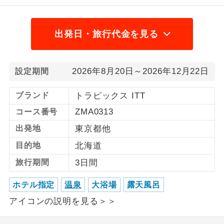
1名様から出発可能な個人型プランで
1名様催行
す。
出発日・旅行代金を見る
2名様から出発可能な個人型プランで
2名様催行
す。
2026年8月20日～2026年12月22日
設定期間
おひとり様参
おひとり様限定でご参加いただけるコー
加限定
スです。
ブランド
トラピックス ITT
ZMA0313
コース番号
1名様1室同代
1名様1室利用でも追加料金がかからない
金
コースです。
出発地
東京都他
目的地
北海道
ご夫婦限定でご参加いただけるコースで
ご夫婦限定
す。
旅行期間
3日間
女性限定でご参加いただけるコースで
ホテル指定
温泉
大浴場
露天風呂
女性限定
す。
アイコンの説明を見る＞＞
ご参加にあたり年齢に制限があるコース
年齢制限あり
です。