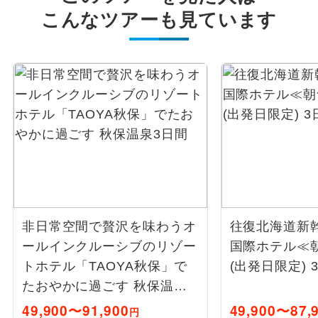
こんなツアーも見ています
非日常空間で贅沢を味わうオ
往復北海道新幹
ールインクルーシブのリゾー
国際ホテル≪
トホテル「TAOYA秋保」で
(出発日限定) 
たおやかに過ごす 秋保温泉3
日間
49,900〜91,900
49,900〜87,
円