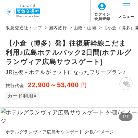
ログイン
メニュー
会員登録
>
>
>
阪急交通社トップ
国内旅行
山陰・山陽
【小倉（博多）
アイコン
説明
【小倉（博多）発】往復新幹線こだま
往路出発空港（駅）から復路到着空港
添乗員同行
利用♪広島ホテルパック2日間(ホテルグ
（駅）まで同行します。
ランヴィア広島サウスゲート)
現地添乗員同
現地到着空港（駅）から最終日出発空港
JR往復＋ホテルがセットになったフリープラン♪
行
（駅）まで添乗員が同行します。
22,900～53,400
円
旅行代金
バスガイド乗
バスガイドが乗務し、車内での観光案内
務
カード利用可
があります。
新コース
初登場のコースです。
1
/
7
ユネスコに登録されている文化遺産や自
世界遺産
ホテルグランヴィア広島サウスゲート 外観/イメージ
然遺産を訪ねるコースです。