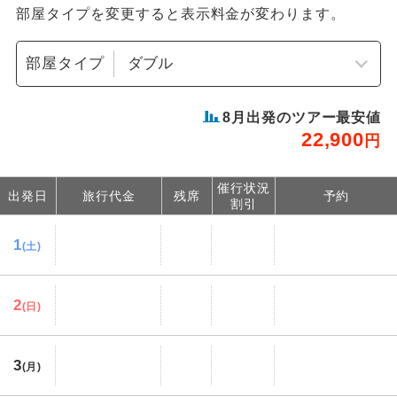
部屋タイプを変更すると表示料金が変わります。
部屋タイプ
8
月出発のツアー最安値
22,900
円
催行状況
出発日
旅行代金
残席
予約
割引
1
(土)
2
(日)
3
(月)