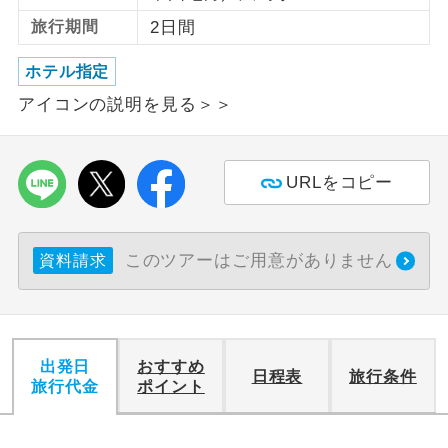
旅行期間
2日間
利用航空会社が指定なので、ご出発の計
航空会社指定
画にとても便利です。
ホテル指定
アイコンの説明を見る＞＞
ご紹介するホテルを指定したコースで
ホテル指定
す。
おひとり様バ
おひとり様でバス席を2席利⽤できま
URLをコピー
ス2席利用
す。
このツアーはご用意がありません
資料請求
出発日
おすすめ
日程表
旅行条件
旅行代金
ポイント