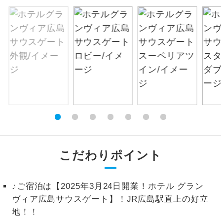
絶景
絶景スポットに立ち寄るコースです。
温泉
温泉地にも宿泊するコースです。
ご宿泊ホテルに露天風呂が付いていま
露天風呂
す。
大浴場
ご宿泊ホテルに大浴場が付いています。
全てのお食事が付いていますので、お食
全食事付き
事の心配はいりません。（機内食を除
く）
こだわりポイント
お部屋にてゆっくりとお召し上がりいた
お部屋食
だけます。
♪ご宿泊は【2025年3月24日開業！ホテル グラン
ヴィア広島サウスゲート】！JR広島駅直上の好立
トラベルイヤ
周りの音を気にせず、ガイドさんの説明
ホン
地！！
をじっくり聞くことができます。