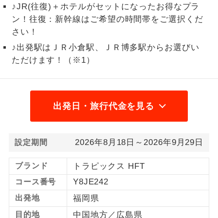
♪JR(往復)＋ホテルがセットになったお得なプラ
1名様から出発可能な個人型プランで
ン！往復：新幹線はご希望の時間帯をご選択くだ
1名様催行
す。
さい！
2名様から出発可能な個人型プランで
♪出発駅はＪＲ小倉駅、ＪＲ博多駅からお選びい
2名様催行
す。
ただけます！（※1）
おひとり様参
おひとり様限定でご参加いただけるコー
加限定
スです。
出発日・旅行代金を見る
1名様1室同代
1名様1室利用でも追加料金がかからない
金
コースです。
2026年8月18日～2026年9月29日
設定期間
ご夫婦限定でご参加いただけるコースで
ご夫婦限定
す。
ブランド
トラピックス HFT
女性限定でご参加いただけるコースで
女性限定
Y8JE242
コース番号
す。
出発地
福岡県
ご参加にあたり年齢に制限があるコース
年齢制限あり
目的地
中国地方／広島県
です。