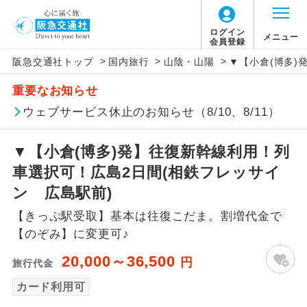
ログイン
メニュー
会員登録
>
>
>
阪急交通社トップ
国内旅行
山陰・山陽
▼【小倉(博多)
アイコン
説明
重要なお知らせ
往路出発空港（駅）から復路到着空港
ウェブサービス休止のお知らせ（8/10、8/11）
添乗員同行
（駅）まで同行します。
▼【小倉(博多)発】往復新幹線利用！列
現地添乗員同
現地到着空港（駅）から最終日出発空港
行
（駅）まで添乗員が同行します。
車選択可！広島2日間(相鉄フレッサイ
ン 広島駅前)
バスガイド乗
バスガイドが乗務し、車内での観光案内
務
【きっぷ駅受取】基本は往復こだま。割増代金で
があります。
【のぞみ】に変更可♪
新コース
初登場のコースです。
20,000～36,500
円
旅行代金
ユネスコに登録されている文化遺産や自
カード利用可
世界遺産
然遺産を訪ねるコースです。