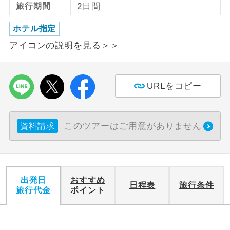
旅行期間
2日間
利用航空会社が指定なので、ご出発の計
航空会社指定
ホテル指定
画にとても便利です。
アイコンの説明を見る＞＞
ご紹介するホテルを指定したコースで
ホテル指定
す。
URLをコピー
おひとり様バ
おひとり様でバス席を2席利⽤できま
ス2席利用
す。
このツアーはご用意がありません
資料請求
出発日
おすすめ
日程表
旅行条件
旅行代金
ポイント