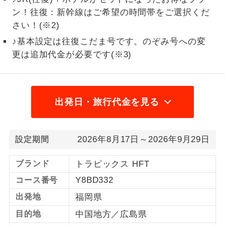
ン！往復：新幹線はご希望の時間帯をご選択くだ
1名様から出発可能な個人型プランで
1名様催行
さい！(※2)
す。
♪基本設定は往復こだま号です。のぞみ号への変
2名様から出発可能な個人型プランで
2名様催行
更は追加代金が必要です(※3)
す。
おひとり様参
おひとり様限定でご参加いただけるコー
加限定
スです。
出発日・旅行代金を見る
1名様1室同代
1名様1室利用でも追加料金がかからない
金
コースです。
2026年8月17日～2026年9月29日
設定期間
ご夫婦限定でご参加いただけるコースで
ご夫婦限定
す。
ブランド
トラピックス HFT
Y8BD332
コース番号
女性限定でご参加いただけるコースで
女性限定
す。
出発地
福岡県
目的地
中国地方／広島県
ご参加にあたり年齢に制限があるコース
年齢制限あり
です。