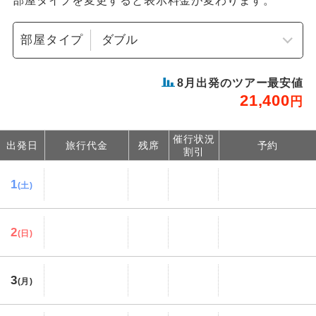
部屋タイプを変更すると表示料金が変わります。
部屋タイプ
8
月出発のツアー最安値
21,400
円
催行状況
出発日
旅行代金
残席
予約
割引
1
(土)
2
(日)
3
(月)