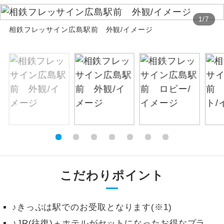
絶景
1
/
7
絶景スポットに立ち寄るコースです。
相鉄フレッサイン広島駅前 外観/イメージ
温泉
温泉地にも宿泊するコースです。
ご宿泊ホテルに露天風呂が付いていま
露天風呂
す。
大浴場
ご宿泊ホテルに大浴場が付いています。
全てのお食事が付いていますので、お食
全食事付き
事の心配はいりません。（機内食を除
く）
こだわりポイント
お部屋にてゆっくりとお召し上がりいた
お部屋食
だけます。
トラベルイヤ
♪きっぷは駅でのお受取となります(※1)
周りの音を気にせず、ガイドさんの説明
ホン
をじっくり聞くことができます。
♪JR(往復)＋ホテルがセットになったお得なプラ