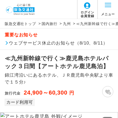
ログイン
メニュー
会員登録
>
>
>
阪急交通社トップ
国内旅行
九州
≪九州新幹線で行く≫
アイコン
説明
重要なお知らせ
往路出発空港（駅）から復路到着空港
ウェブサービス休止のお知らせ（8/10、8/11）
添乗員同行
（駅）まで同行します。
≪九州新幹線で行く≫鹿児島ホテルパ
現地添乗員同
現地到着空港（駅）から最終日出発空港
行
（駅）まで添乗員が同行します。
ック３日間【アートホテル鹿児島泊】
錦江湾沿いにあるホテル、ＪＲ鹿児島中央駅より車
バスガイド乗
バスガイドが乗務し、車内での観光案内
務
で１５分♪
があります。
24,900～60,300
円
旅行代金
新コース
初登場のコースです。
カード利用可
ユネスコに登録されている文化遺産や自
世界遺産
然遺産を訪ねるコースです。