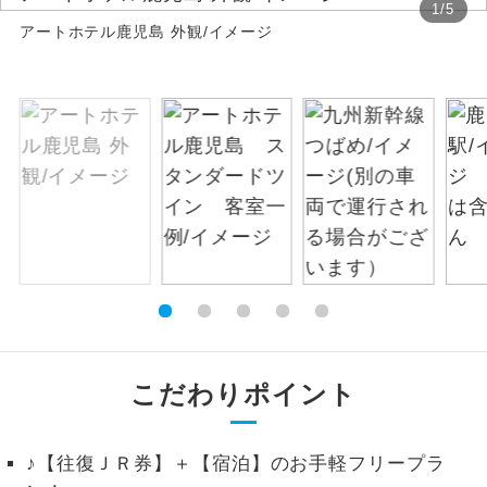
1
/
5
アートホテル鹿児島 外観/イメージ
絶景
絶景スポットに立ち寄るコースです。
温泉
温泉地にも宿泊するコースです。
ご宿泊ホテルに露天風呂が付いていま
露天風呂
す。
大浴場
ご宿泊ホテルに大浴場が付いています。
全てのお食事が付いていますので、お食
全食事付き
事の心配はいりません。（機内食を除
く）
お部屋にてゆっくりとお召し上がりいた
お部屋食
こだわりポイント
だけます。
トラベルイヤ
周りの音を気にせず、ガイドさんの説明
♪【往復ＪＲ券】＋【宿泊】のお手軽フリープラ
ホン
をじっくり聞くことができます。