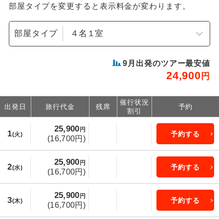
部屋タイプを変更すると表示料金が変わります。
部屋タイプ
9
月出発のツアー最安値
24,900
円
催行状況
出発日
旅行代金
残席
予約
割引
25,900
円
1
予約する
(火)
(16,700円)
25,900
円
2
予約する
(水)
(16,700円)
25,900
円
3
予約する
(木)
(16,700円)