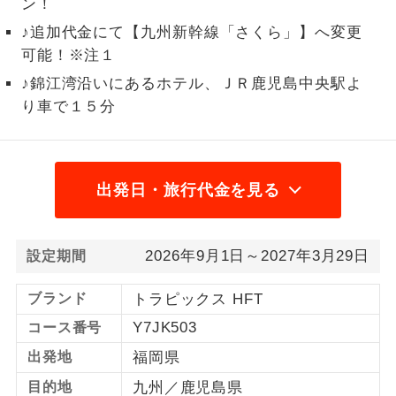
ン！
1名様から出発可能な個人型プランで
♪追加代金にて【九州新幹線「さくら」】へ変更
1名様催行
す。
可能！※注１
♪錦江湾沿いにあるホテル、ＪＲ鹿児島中央駅よ
2名様から出発可能な個人型プランで
2名様催行
す。
り車で１５分
おひとり様参
おひとり様限定でご参加いただけるコー
加限定
スです。
出発日・旅行代金を見る
1名様1室同代
1名様1室利用でも追加料金がかからない
金
コースです。
2026年9月1日～2027年3月29日
設定期間
ご夫婦限定でご参加いただけるコースで
ご夫婦限定
す。
ブランド
トラピックス HFT
女性限定でご参加いただけるコースで
Y7JK503
コース番号
女性限定
す。
出発地
福岡県
ご参加にあたり年齢に制限があるコース
年齢制限あり
目的地
九州／鹿児島県
です。