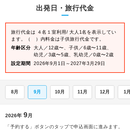
出発日・旅行代金
旅行代金は
４名１室
利用/ 大人1名を表示してい
ます。
（ ）内料金は子供旅行代金です。
年齢区分
大人／12歳〜、子供／6歳〜11歳、
幼児／3歳〜5歳、乳幼児／0歳〜2歳
設定期間
2026年9月1日～2027年3月29日
8月
9月
10月
11月
12月
1
9
2026
年
月
「予約する」ボタンのタップで申込画面に進みます。