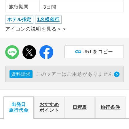
旅行期間
3日間
利用航空会社が指定なので、ご出発の計
航空会社指定
画にとても便利です。
ホテル指定
1名様催行
アイコンの説明を見る＞＞
ご紹介するホテルを指定したコースで
ホテル指定
す。
おひとり様バ
おひとり様でバス席を2席利⽤できま
URLをコピー
ス2席利用
す。
このツアーはご用意がありません
資料請求
出発日
おすすめ
日程表
旅行条件
旅行代金
ポイント