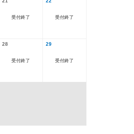
21
22
受付終了
受付終了
を訪ねるコー
28
29
受付終了
受付終了
配はいりませ
す。