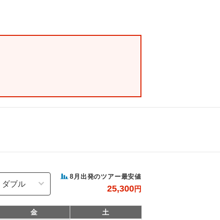
8
月出発のツアー最安値
25,300
円
金
土