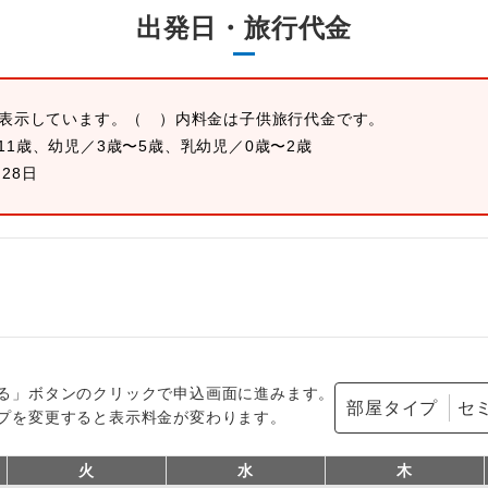
出発日・旅行代金
を表示しています。
（ ）内料金は子供旅行代金です。
11歳、幼児／3歳〜5歳、乳幼児／0歳〜2歳
月28日
る」ボタンのクリックで申込画面に進みます。
部屋タイプ
プを変更すると表示料金が変わります。
火
水
木