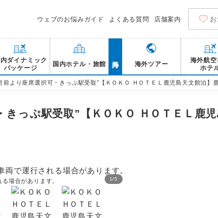
お
ウェブのお悩みガイド
よくある質問
店舗案内
海外
国内ダイナミック
海外航空
国内ホテル・旅館
海外ツアー
パッケージ
ホテ
か月前より座席選択可・きっぷ駅受取”【ＫＯＫＯ ＨＯＴＥＬ鹿児島天文館泊】
・きっぷ駅受取”【ＫＯＫＯ ＨＯＴＥＬ鹿
1
/
5
される場合があります。
鹿児島中央駅/イメージ