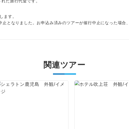
周りの音を気にせず、ガイドさんの説明をじっ
出された旅行代金です。
イヤホン
ができます。
します。
1名様から出発可能な個人型プランです。
催行
中止となりました。お申込み済みのツアーが催行中止になった場合
2名様から出発可能な個人型プランです。
催行
おひとり様限定でご参加いただけるコースです
参加限定
1名様1室利用でも追加料金がかからないコース
室同代金
関連ツアー
ご夫婦限定でご参加いただけるコースです。
限定
女性限定でご参加いただけるコースです。
限定
ご参加にあたり年齢に制限があるコースです。
限あり
利用航空会社が指定なので、ご出発の計画にと
社指定
す。