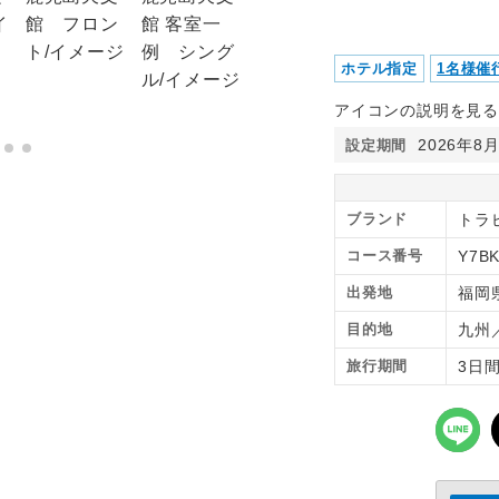
ホテル指定
1名様催
アイコンの説明を見る
2026年8
設定期間
ブランド
トラ
コース番号
Y7B
出発地
福岡
目的地
九州
旅行期間
3日