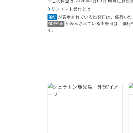
※この料金は 2026年3月09日 時点に算
トラベル
リクエスト受付とは
が表示されている出発日は、催行いた
催行
1名様
が表示されている出発日は、催行
催行中止
す。
2名様
おひとり様
1名様1
ご夫婦
女性
年齢制
航空会