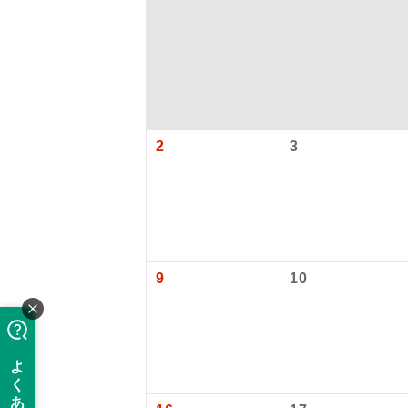
2
3
アイ
9
10
添乗員
現地添乗
バスガイ