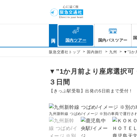
国内
国内ツアー
国内バスツアー
>
>
>
阪急交通社トップ
国内旅行
九州
▼”1
▼”1か月前より座席選択可
３日間
【きっぷ駅受取】出発の5日前まで受付！
九州新幹線 つばめ/イメージ ※別の車両で運行