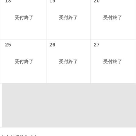
18
19
20
初登場のコースです。
ース
受付終了
受付終了
受付終了
ユネスコに登録されている文化遺産や自然遺産
遺産
スです。
25
26
27
絶景スポットに立ち寄るコースです。
景
温泉地にも宿泊するコースです。
泉
受付終了
受付終了
受付終了
ご宿泊ホテルに露天風呂が付いています。
風呂
ご宿泊ホテルに大浴場が付いています。
場
全てのお食事が付いていますので、お食事の心
付き
ん。（機内食を除く）
お部屋にてゆっくりとお召し上がりいただけま
屋食