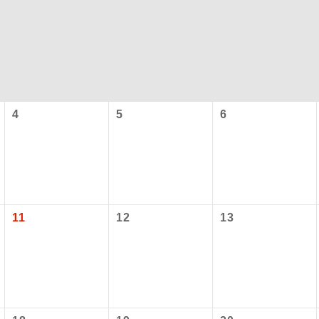
4
5
6
コン
説明
往路出発空港（駅）から復路到着空港（駅）ま
11
12
13
同行
す。
現地到着空港（駅）から最終日出発空港（駅）
員同行
同行します。
バスガイドが乗務し、車内での観光案内があり
ド乗務