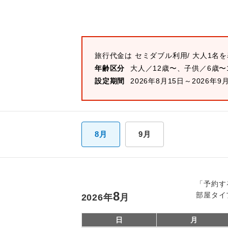
旅行代金は
セミダブル
利用/ 大人1名
年齢区分
大人／12歳〜、子供／6歳〜
設定期間
2026年8月15日～2026年9
8月
9月
「予約す
8
部屋タイ
2026
年
月
日
月