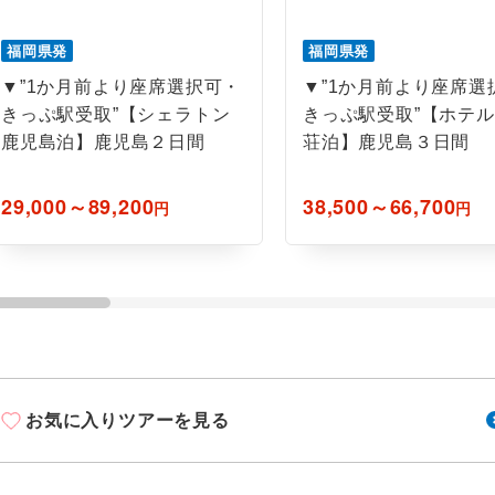
ご紹介するホテルを指定したコースです。
指定
福岡県発
福岡県発
おひとり様でバス席を2席利⽤できます。
ス2席利用
▼”1か月前より座席選択可・
▼”1か月前より座席選
きっぷ駅受取”【シェラトン
きっぷ駅受取”【ホテ
鹿児島泊】鹿児島２日間
荘泊】鹿児島３日間
29,000～89,200
38,500～66,700
円
円
お気に入りツアーを見る