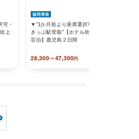
福岡県発
福岡県発
択可・
▼”1か月前より座席選択可・
▼”1か
ル吹上
きっぷ駅受取”【ホテル吹上
きっぷ駅
荘泊】鹿児島２日間
ステイズ
児島３日
28,300～47,300
25,000～
円