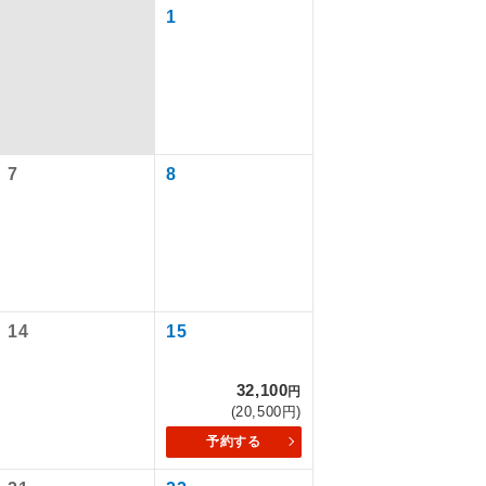
1
7
8
で同行しま
14
15
32,100
円
まで添乗員が
(20,500円)
予約する
ます。