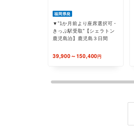
ホテル
福岡県発
おひとり様バ
▼”1か月前より座席選択可・
きっぷ駅受取”【シェラトン
鹿児島泊】鹿児島３日間
39,900～150,400
円