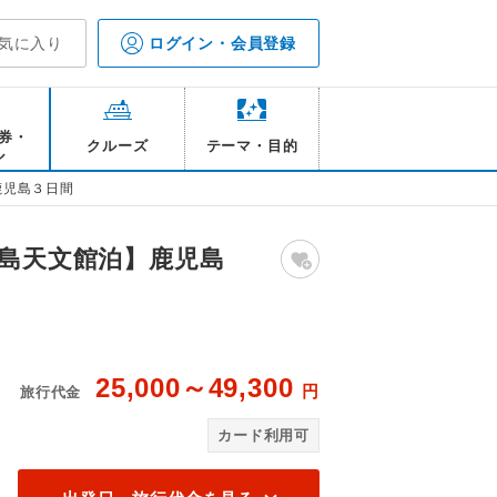
気に入り
ログイン・会員登録
券・
クルーズ
テーマ・目的
ル
鹿児島３日間
児島天文館泊】鹿児島
25,000～49,300
円
旅行代金
Ｋ
カード利用可