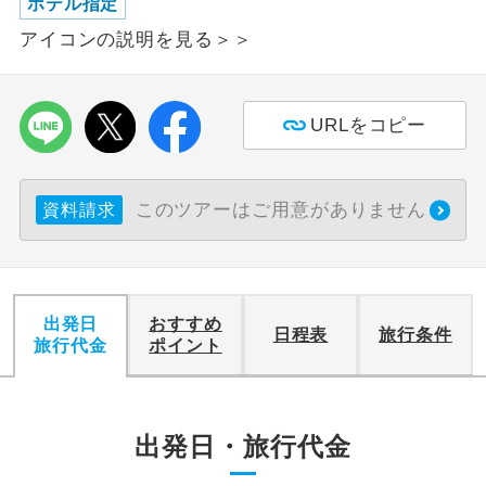
ホテル指定
アイコンの説明を見る＞＞
利用航空会社が指定なので、ご出発の計
航空会社指定
画にとても便利です。
ご紹介するホテルを指定したコースで
ホテル指定
URLをコピー
す。
おひとり様バ
おひとり様でバス席を2席利⽤できま
ス2席利用
このツアーはご用意がありません
す。
資料請求
出発日
おすすめ
日程表
旅行条件
旅行代金
ポイント
出発日・旅行代金