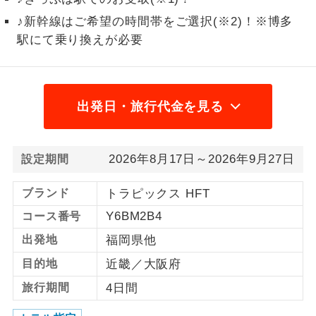
♪新幹線はご希望の時間帯をご選択(※2)！※博多
1名様から出発可能な個人型プランで
1名様催行
す。
駅にて乗り換えが必要
2名様から出発可能な個人型プランで
2名様催行
す。
出発日・旅行代金を見る
おひとり様参
おひとり様限定でご参加いただけるコー
加限定
スです。
2026年8月17日～2026年9月27日
設定期間
1名様1室同代
1名様1室利用でも追加料金がかからない
金
コースです。
ブランド
トラピックス HFT
ご夫婦限定でご参加いただけるコースで
Y6BM2B4
コース番号
ご夫婦限定
す。
出発地
福岡県他
女性限定でご参加いただけるコースで
女性限定
目的地
近畿／大阪府
す。
旅行期間
4日間
ご参加にあたり年齢に制限があるコース
年齢制限あり
です。