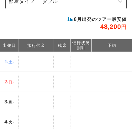
部屋タイプ
8
月出発のツアー最安値
48,200
円
催行状況
出発日
旅行代金
残席
予約
割引
1
(土)
2
(日)
3
(月)
4
(火)