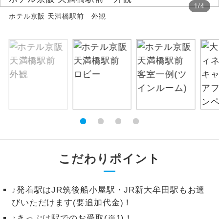
1
/
4
ホテル京阪 天満橋駅前 外観
絶景
絶景スポットに立ち寄るコースです。
温泉
温泉地にも宿泊するコースです。
ご宿泊ホテルに露天風呂が付いていま
露天風呂
す。
大浴場
ご宿泊ホテルに大浴場が付いています。
全てのお食事が付いていますので、お食
全食事付き
事の心配はいりません。（機内食を除
く）
こだわりポイント
お部屋にてゆっくりとお召し上がりいた
お部屋食
だけます。
♪発着駅はJR筑後船小屋駅・JR新大牟田駅もお選
トラベルイヤ
びいただけます(要追加代金)！
周りの音を気にせず、ガイドさんの説明
ホン
をじっくり聞くことができます。
♪きっぷは駅でのお受取(※1)！