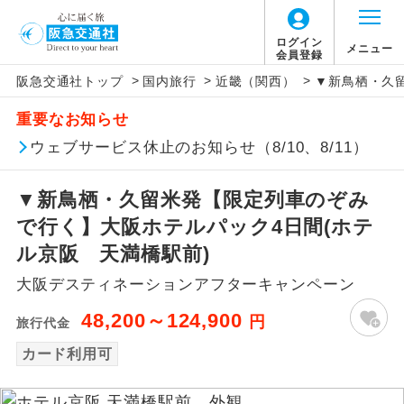
ログイン
メニュー
会員登録
>
>
>
阪急交通社トップ
国内旅行
近畿（関西）
▼新鳥栖・久
アイコン
説明
重要なお知らせ
往路出発空港（駅）から復路到着空港
ウェブサービス休止のお知らせ（8/10、8/11）
添乗員同行
（駅）まで同行します。
▼新鳥栖・久留米発【限定列車のぞみ
現地添乗員同
現地到着空港（駅）から最終日出発空港
行
（駅）まで添乗員が同行します。
で行く】大阪ホテルパック4日間(ホテ
ル京阪 天満橋駅前)
バスガイド乗
バスガイドが乗務し、車内での観光案内
務
大阪デスティネーションアフターキャンペーン
があります。
48,200～124,900
円
旅行代金
新コース
初登場のコースです。
カード利用可
ユネスコに登録されている文化遺産や自
世界遺産
然遺産を訪ねるコースです。