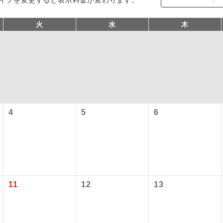
火
水
木
4
5
6
コン
説明
往路出発空港（駅）から復路到着空港（駅）ま
同行
す。
現地到着空港（駅）から最終日出発空港（駅）
11
12
13
員同行
同行します。
バスガイドが乗務し、車内での観光案内があり
ド乗務