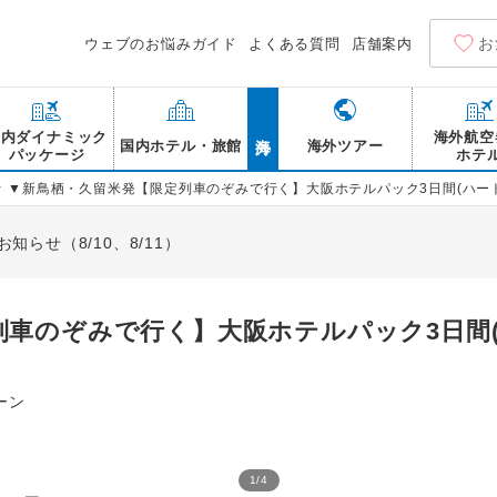
お
ウェブのお悩みガイド
よくある質問
店舗案内
海外
国内ダイナミック
海外航空
国内ホテル・旅館
海外ツアー
パッケージ
ホテ
>
▼新鳥栖・久留米発【限定列車のぞみで行く】大阪ホテルパック3日間(ハー
らせ（8/10、8/11）
列車のぞみで行く】大阪ホテルパック3日間
ーン
1
/
4
ハートンホテル西梅田 客室