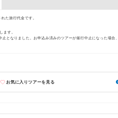
周りの音を気にせず、ガイドさんの説明をじっ
イヤホン
ができます。
出された旅行代金です。
1名様から出発可能な個人型プランです。
催行
2名様から出発可能な個人型プランです。
催行
します。
中止となりました。お申込み済みのツアーが催行中止になった場合
おひとり様限定でご参加いただけるコースです
参加限定
1名様1室利用でも追加料金がかからないコース
室同代金
ご夫婦限定でご参加いただけるコースです。
限定
女性限定でご参加いただけるコースです。
限定
お気に入りツアーを見る
ご参加にあたり年齢に制限があるコースです。
限あり
利用航空会社が指定なので、ご出発の計画にと
社指定
す。