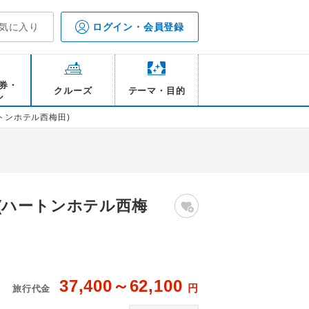
気に入り
ログイン・会員登録
券・
クルーズ
テーマ・目的
ル
トンホテル西梅田)
(ハートンホテル西梅
37,400～62,100
円
旅行代金
一例(ツイン)
ハー