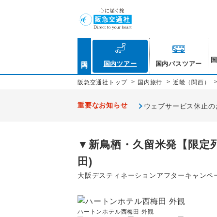
国内
国内ツアー
国内バスツアー
>
>
阪急交通社トップ
国内旅行
近畿（関西）
重要なお知らせ
ウェブサービス休止のお知
▼新鳥栖・久留米発【限定
田)
大阪デスティネーションアフターキャンペ
ハートンホテル西梅田 外観