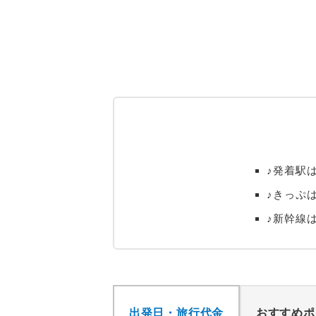
♪発着駅
♪きっぷは
♪新幹線
出発日・旅行代金
おすすめポ