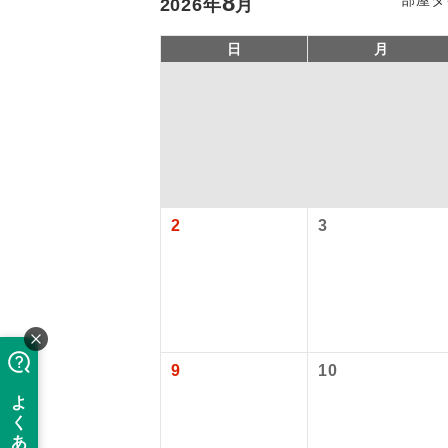
8
2026
年
月
日
月
2
3
アイ
添乗員
9
10
現地添乗
バスガイ