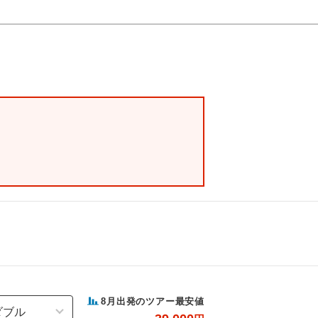
8
月出発のツアー最安値