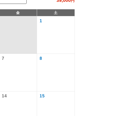
39,000
円
金
土
1
7
8
で同行しま
まで添乗員が
14
15
ます。