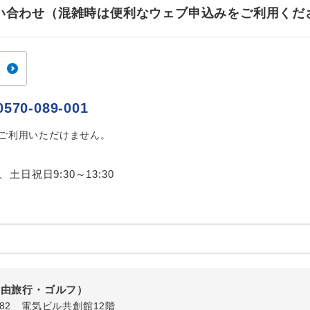
ご紹介するホテルを指定したコースです。
指定
お問い合わせ（混雑時は便利なウェブ申込みをご利用くだ
おひとり様でバス席を2席利⽤できます。
ス2席利用
0570-089-001
はご利用いただけません。
0、土日祝日9:30～13:30
自由旅行・ゴルフ）
1-82 電気ビル共創館12階