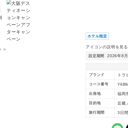
ホテル指定
アイコンの説明を見る
2026年8
設定期間
ブランド
トラ
コース番号
Y6B
出発地
福岡
目的地
近畿
旅行期間
3日