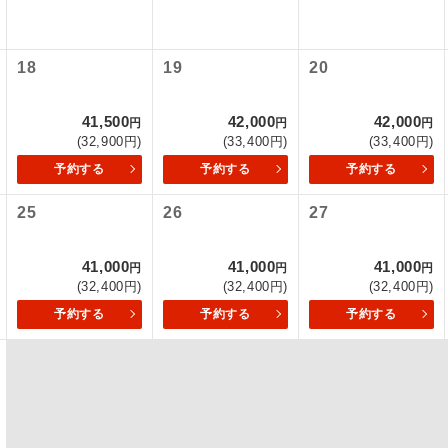
初登場のコースです。
ース
18
19
20
ユネスコに登録されている文化遺産や自然遺産
遺産
スです。
41,500
42,000
42,000
円
円
円
(32,900円)
(33,400円)
(33,400円)
絶景スポットに立ち寄るコースです。
景
予約する
予約する
予約する
温泉地にも宿泊するコースです。
泉
25
26
27
ご宿泊ホテルに露天風呂が付いています。
風呂
41,000
41,000
41,000
円
円
円
(32,400円)
(32,400円)
(32,400円)
ご宿泊ホテルに大浴場が付いています。
場
予約する
予約する
予約する
全てのお食事が付いていますので、お食事の心
付き
ん。（機内食を除く）
お部屋にてゆっくりとお召し上がりいただけま
屋食