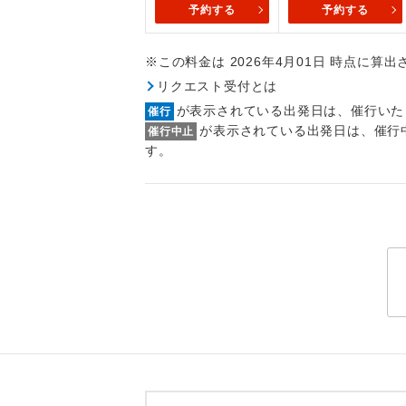
予約する
予約する
トラベル
※この料金は 2026年4月01日 時点に算
1名様
リクエスト受付とは
2名様
が表示されている出発日は、催行いた
催行
が表示されている出発日は、催行
催行中止
おひとり様
す。
1名様1
ご夫婦
女性
年齢制
航空会