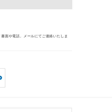
くり聞くこと
、書面や電話、メールにてご連絡いたしま
。
です。
ても便利で