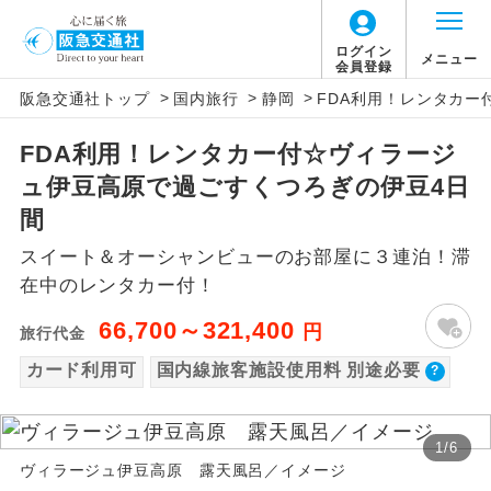
【国内旅客施設使用料について】
ログイン
メニュー
会員登録
>
>
>
阪急交通社トップ
国内旅行
静岡
FDA利用！レンタカー
旅行代金に国内旅客施設使用料は含まれてお
アイコン
説明
りません。別途お支払いが必要となります。
FDA利用！レンタカー付☆ヴィラージ
往路出発空港（駅）から復路到着空港
添乗員同行
富士山静岡往復：大人280円、子供140円
ュ伊豆高原で過ごすくつろぎの伊豆4日
（駅）まで同行します。
福岡往復：大人220円、子供100円
間
現地添乗員同
現地到着空港（駅）から最終日出発空港
スイート＆オーシャンビューのお部屋に３連泊！滞
行
（駅）まで添乗員が同行します。
在中のレンタカー付！
バスガイド乗
バスガイドが乗務し、車内での観光案内
66,700～321,400
円
旅行代金
務
があります。
カード利用可
国内線旅客施設使用料 別途必要
新コース
初登場のコースです。
1
/
6
ユネスコに登録されている文化遺産や自
世界遺産
ヴィラージュ伊豆高原 露天風呂／イメージ
然遺産を訪ねるコースです。