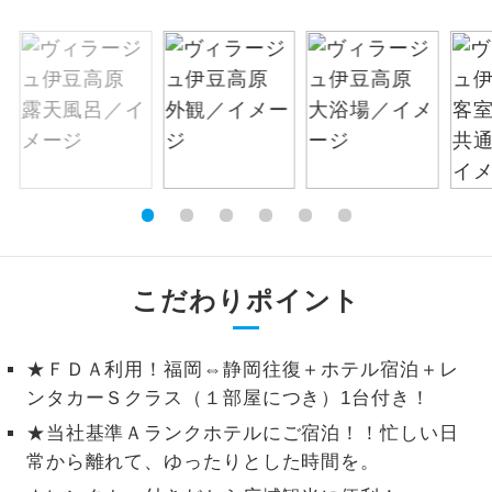
絶景
絶景スポットに立ち寄るコースです。
温泉
温泉地にも宿泊するコースです。
ご宿泊ホテルに露天風呂が付いていま
露天風呂
す。
大浴場
ご宿泊ホテルに大浴場が付いています。
全てのお食事が付いていますので、お食
こだわりポイント
全食事付き
事の心配はいりません。（機内食を除
く）
★ＦＤＡ利用！福岡⇔静岡往復＋ホテル宿泊＋レ
お部屋にてゆっくりとお召し上がりいた
お部屋食
ンタカーＳクラス（１部屋につき）1台付き！
だけます。
★当社基準Ａランクホテルにご宿泊！！忙しい日
トラベルイヤ
周りの音を気にせず、ガイドさんの説明
常から離れて、ゆったりとした時間を。
ホン
をじっくり聞くことができます。