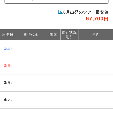
8
月出発のツアー最安値
67,700
円
催行状況
出発日
旅行代金
残席
予約
割引
1
(土)
2
(日)
3
(月)
4
(火)