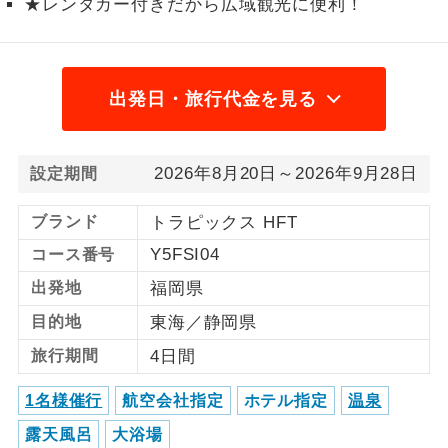
★レンタカー付きだから広域観光に便利！
1名様から出発可能な個人型プランで
1名様催行
す。
2名様から出発可能な個人型プランで
出発日・旅行代金を見る
2名様催行
す。
おひとり様参
おひとり様限定でご参加いただけるコー
2026年8月20日～2026年9月28日
設定期間
加限定
スです。
ブランド
トラピックス HFT
1名様1室同代
1名様1室利用でも追加料金がかからない
金
Y5FSI04
コース番号
コースです。
出発地
福岡県
ご夫婦限定でご参加いただけるコースで
ご夫婦限定
目的地
東海／静岡県
す。
旅行期間
4日間
女性限定でご参加いただけるコースで
女性限定
す。
1名様催行
航空会社指定
ホテル指定
温泉
ご参加にあたり年齢に制限があるコース
年齢制限あり
露天風呂
大浴場
です。