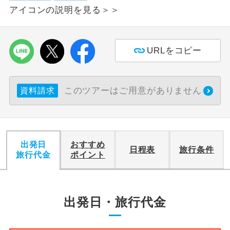
アイコンの説明を見る＞＞
利用航空会社が指定なので、ご出発の計
航空会社指定
画にとても便利です。
URLをコピー
ご紹介するホテルを指定したコースで
ホテル指定
す。
おひとり様バ
おひとり様でバス席を2席利⽤できま
このツアーはご用意がありません
資料請求
ス2席利用
す。
出発日
おすすめ
日程表
旅行条件
旅行代金
ポイント
出発日・旅行代金