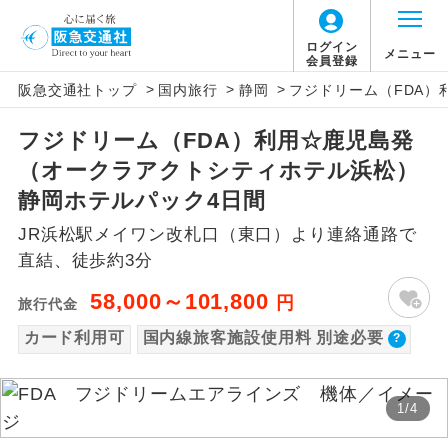
【国内旅客施設使用料について】
ログイン
メニュー
会員登録
>
>
>
阪急交通社トップ
国内旅行
静岡
フジドリーム（FDA
旅行代金に国内旅客施設使用料は含まれてお
アイコン
説明
りません。別途お支払いが必要となります。
フジドリーム（FDA）利用☆鹿児島発
往路出発空港（駅）から復路到着空港
添乗員同行
富士山静岡往復：大人280円、子供140円
（オークラアクトシティホテル浜松）
（駅）まで同行します。
静岡ホテルパック4日間
現地添乗員同
現地到着空港（駅）から最終日出発空港
JR浜松駅メイワン改札口（東口）より連絡通路で
行
（駅）まで添乗員が同行します。
直結、徒歩約3分
バスガイド乗
バスガイドが乗務し、車内での観光案内
58,000～101,800
円
旅行代金
務
があります。
カード利用可
国内線旅客施設使用料 別途必要
新コース
初登場のコースです。
1
/
4
ユネスコに登録されている文化遺産や自
世界遺産
然遺産を訪ねるコースです。