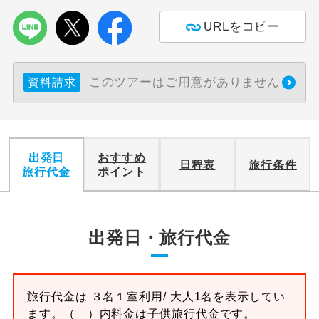
URLをコピー
利用航空会社が指定なので、ご出発の計
航空会社指定
画にとても便利です。
ご紹介するホテルを指定したコースで
ホテル指定
このツアーはご用意がありません
資料請求
す。
おひとり様バ
おひとり様でバス席を2席利⽤できま
ス2席利用
す。
出発日
おすすめ
日程表
旅行条件
旅行代金
ポイント
出発日・旅行代金
旅行代金は
３名１室
利用/ 大人1名を表示してい
ます。
（ ）内料金は子供旅行代金です。