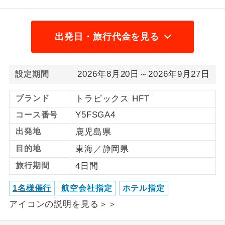
1名様から出発可能な個人型プランで
1名様催行
す。
出発日・旅行代金を見る
2名様から出発可能な個人型プランで
2名様催行
す。
2026年8月20日～2026年9月27日
設定期間
おひとり様参
おひとり様限定でご参加いただけるコー
加限定
スです。
ブランド
トラピックス HFT
Y5FSGA4
コース番号
1名様1室同代
1名様1室利用でも追加料金がかからない
金
コースです。
出発地
鹿児島県
目的地
東海／静岡県
ご夫婦限定でご参加いただけるコースで
ご夫婦限定
す。
旅行期間
4日間
女性限定でご参加いただけるコースで
女性限定
1名様催行
航空会社指定
ホテル指定
す。
アイコンの説明を見る＞＞
ご参加にあたり年齢に制限があるコース
年齢制限あり
です。