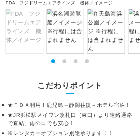
FDA フジドリームエアラインズ 機体／イメージ
絶景
絶景スポットに立ち寄るコースです。
温泉
温泉地にも宿泊するコースです。
ご宿泊ホテルに露天風呂が付いていま
露天風呂
す。
大浴場
ご宿泊ホテルに大浴場が付いています。
全てのお食事が付いていますので、お食
こだわりポイント
全食事付き
事の心配はいりません。（機内食を除
く）
★ＦＤＡ利用！鹿児島⇔静岡往復＋ホテル宿泊！
お部屋にてゆっくりとお召し上がりいた
お部屋食
★JR浜松駅メイワン改札口（東口）より連絡通路
だけます。
で直結、雨の日でも安心！
トラベルイヤ
周りの音を気にせず、ガイドさんの説明
※レンタカーオプション別途承ります！！
ホン
をじっくり聞くことができます。