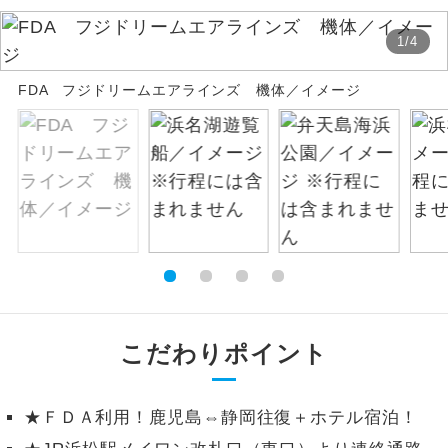
絶景
絶景スポットに立ち寄るコースです。
1
/
4
FDA フジドリームエアラインズ 機体／イメージ
温泉
温泉地にも宿泊するコースです。
ご宿泊ホテルに露天風呂が付いていま
露天風呂
す。
大浴場
ご宿泊ホテルに大浴場が付いています。
全てのお食事が付いていますので、お食
全食事付き
事の心配はいりません。（機内食を除
く）
お部屋にてゆっくりとお召し上がりいた
こだわりポイント
お部屋食
だけます。
トラベルイヤ
周りの音を気にせず、ガイドさんの説明
★ＦＤＡ利用！鹿児島⇔静岡往復＋ホテル宿泊！
ホン
をじっくり聞くことができます。