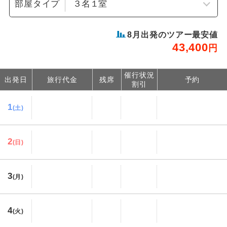
部屋タイプ
8
月出発のツアー最安値
43,400
円
催行状況
出発日
旅行代金
残席
予約
割引
1
(土)
2
(日)
3
(月)
4
(火)