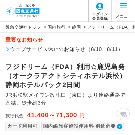
【国内旅客施設使用料について】
ログイン
メニュー
会員登録
>
>
>
阪急交通社トップ
国内旅行
静岡
フジドリーム（FDA
旅行代金に国内旅客施設使用料は含まれてお
アイコン
説明
重要なお知らせ
りません。別途お支払いが必要となります。
往路出発空港（駅）から復路到着空港
ウェブサービス休止のお知らせ（8/10、8/11）
添乗員同行
富士山静岡往復：大人280円、子供140円
（駅）まで同行します。
フジドリーム（FDA）利用☆鹿児島発
現地添乗員同
現地到着空港（駅）から最終日出発空港
行
（駅）まで添乗員が同行します。
（オークラアクトシティホテル浜松）
静岡ホテルパック2日間
バスガイド乗
バスガイドが乗務し、車内での観光案内
務
JR浜松駅メイワン改札口（東口）より連絡通路で
があります。
直結、徒歩約3分
新コース
初登場のコースです。
41,400～71,300
円
旅行代金
ユネスコに登録されている文化遺産や自
カード利用可
国内線旅客施設使用料 別途必要
世界遺産
然遺産を訪ねるコースです。