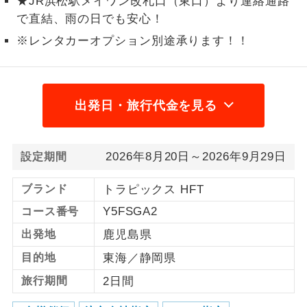
★JR浜松駅メイワン改札口（東口）より連絡通路
で直結、雨の日でも安心！
1名様から出発可能な個人型プランで
1名様催行
す。
※レンタカーオプション別途承ります！！
2名様から出発可能な個人型プランで
2名様催行
す。
出発日・旅行代金を見る
おひとり様参
おひとり様限定でご参加いただけるコー
加限定
スです。
2026年8月20日～2026年9月29日
設定期間
1名様1室同代
1名様1室利用でも追加料金がかからない
金
コースです。
ブランド
トラピックス HFT
ご夫婦限定でご参加いただけるコースで
ご夫婦限定
Y5FSGA2
コース番号
す。
出発地
鹿児島県
女性限定でご参加いただけるコースで
女性限定
目的地
東海／静岡県
す。
旅行期間
2日間
ご参加にあたり年齢に制限があるコース
年齢制限あり
です。