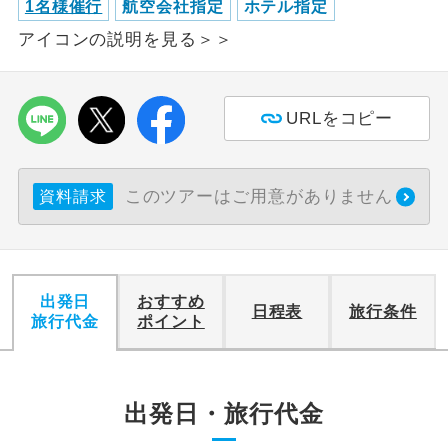
1名様催行
航空会社指定
ホテル指定
アイコンの説明を見る＞＞
利用航空会社が指定なので、ご出発の計
航空会社指定
画にとても便利です。
ご紹介するホテルを指定したコースで
ホテル指定
URLをコピー
す。
おひとり様バ
おひとり様でバス席を2席利⽤できま
ス2席利用
す。
このツアーはご用意がありません
資料請求
出発日
おすすめ
日程表
旅行条件
旅行代金
ポイント
出発日・旅行代金